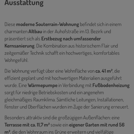
Ausstattung
Diese
moderne Souterrain-Wohnung
befindet sich in einem
charmanten
Altbau
in der Auhofstraße im 13. Bezirk und
präsentiert sich als
Erstbezug nach umfassender
Kernsanierung
. Die Kombination aus historischem Flair und
zeitgemäßer Technik schafft ein hochwertiges, komfortables
Wohngefühl.
Die Wohnung verfügt über eine Wohnfläche von
ca. 41 m²
, die
effizient geplant und mit hochwertigen Materialien ausgeführt
wurde. Eine
Wärmepumpe
in Verbindung mit
Fußbodenheizung
sorgt für niedrige Betriebskosten und ein angenehm
gleichmäßiges Raumklima. Sämtliche Leitungen, Installationen,
Fenster und Oberflächen wurden im Zuge der Sanierung erneuert.
Besonders attraktiv sind die großzügigen Außenflächen: eine
Terrasse mit ca. 11,7 m²
sowie ein
eigener Garten mit rund 56
m²
, die den Wohnraum ins Grüne erweitern und vielfältige