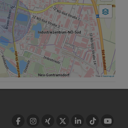
Tiles ©
basemap.at