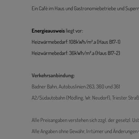
Ein Café im Haus und Gastronomiebetriebe und Supermä
Energieausweis
liegt vor:
Heizwärmebedarf: 108kWh/m².a (Haus B17-1)
Heizwärmebedarf: 36kWh/m².a (Haus B17-2)
Verkehrsanbindung:
Badner Bahn, Autobuslinien 263, 360 und 361
A2/Südautobahn (Mödling, Wr. Neudorf), Triester Stra
Alle Preisangaben verstehen sich zzgl. der gesetzl. Ust
Alle Angaben ohne Gewähr, Irrtümer und Änderungen 