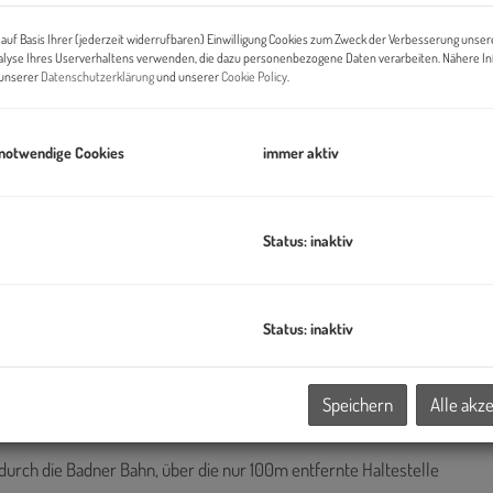
Pr
auf Basis Ihrer (jederzeit widerrufbaren) Einwilligung Cookies zum Zweck der Verbesserung unser
Di
alyse Ihres Userverhaltens verwenden, die dazu personenbezogene Daten verarbeiten. Nähere I
n unserer
Datenschutzerklärung
und unserer
Cookie Policy
.
ve
 notwendige Cookies
immer aktiv
B
Pr
Status: inaktiv
O
H
Status: inaktiv
K
d Logistikcenter B17-2
befinden sich in einem der
 von Wien- dem
IZ-NÖ Süd (Industriezentrum
Speichern
Alle akz
e Autobahn A2 (Ausfahrt Wiener Neudorf).
durch die Badner Bahn, über die nur 100m entfernte Haltestelle