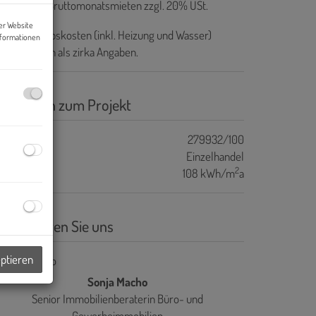
ovision:
3 Bruttomonatsmieten zzgl. 20% USt.
er Website
e ab-Betriebskosten (inkl. Heizung und Wasser)
nformationen
rstehen sich als zirka Angaben.
asisdaten zum Projekt
ojektnr.
279932/100
bjektart
Einzelhandel
2
WB
108 kWh/m
a
ontaktieren Sie uns
eptieren
Sonja Macho
Senior Immobilienberaterin Büro- und
Gewerbeimmobilien