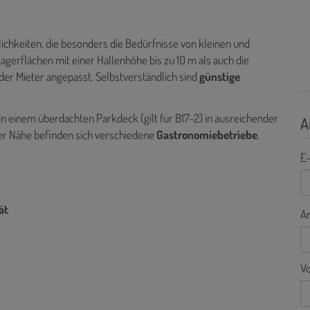
ichkeiten, die besonders die Bedürfnisse von kleinen und
gerflächen mit einer Hallenhöhe bis zu 10 m als auch die
er Mieter angepasst. Selbstverständlich sind
günstige
 in einem überdachten Parkdeck (gilt für B17-2) in ausreichender
A
rer Nähe befinden sich verschiedene
Gastronomiebetriebe
.
E-
ät
A
V