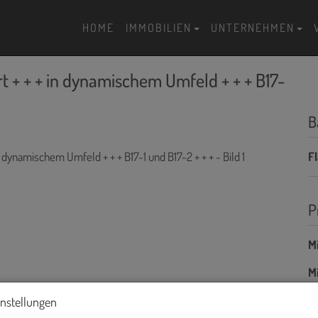
HOME
IMMOBILIEN
UNTERNEHMEN
 + + + in dynamischem Umfeld + + + B17-
B
F
P
Mi
Mi
B
instellungen