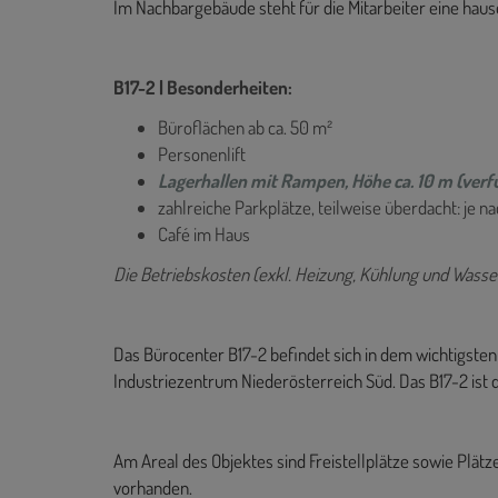
Im Nachbargebäude steht für die Mitarbeiter eine haus
B17-2 | Besonderheiten:
Büroflächen ab ca. 50 m²
Personenlift
Lagerhallen mit Rampen, Höhe ca. 10 m (verf
zahlreiche Parkplätze, teilweise überdacht: je n
Café im Haus
Die Betriebskosten (exkl. Heizung, Kühlung und Wasser
Das Bürocenter B17-2 befindet sich in dem wichtigst
Industriezentrum Niederösterreich Süd.
Das B17-2 ist 
Am Areal des Objektes sind Freistellplätze sowie Plät
vorhanden.