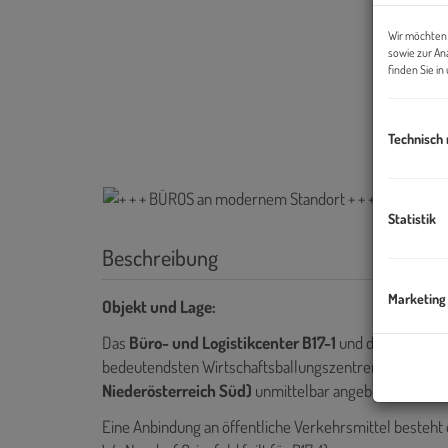
Wir möchten 
sowie zur An
finden Sie i
Technisch
Statistik
Beschreibung
Marketing
Objekt und Lage:
Das
Büro- und Logistikcenter B17-1
und das
Büro- un
bedeutendsten Wirtschaftsballungszentren im Süden
Niederösterreich Süd)
unmittelbar angebunden an di
Eine Anbindung an öffentliche Verkehrsmittel besteht 