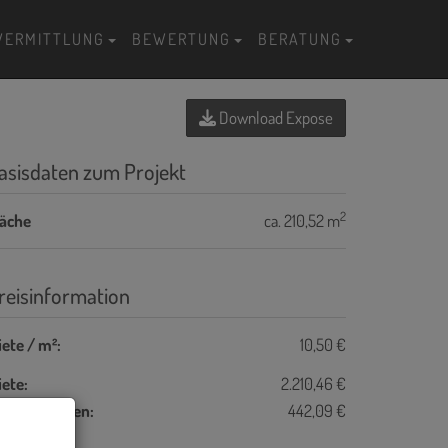
VERMITTLUNG
BEWERTUNG
BERATUNG
Download Expose
asisdaten zum Projekt
2
läche
ca. 210,52 m
reisinformation
ete / m²:
10,50 €
ete:
2.210,46 €
etriebskosten:
442,09 €