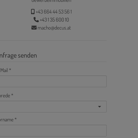
+43 664 44 53 56 1
+43 1 35 600 10
macho@decus.at
nfrage senden
Mail
nrede
orname