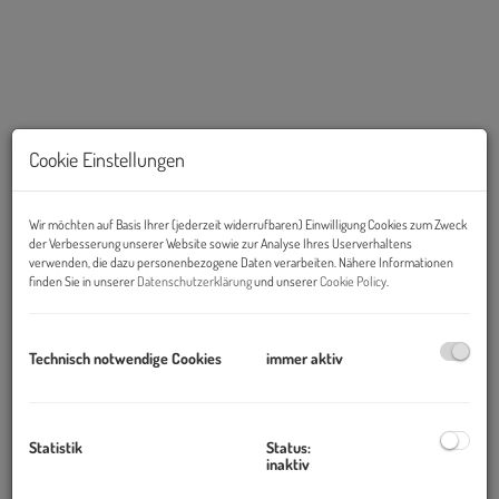
Cookie Einstellungen
Wir möchten auf Basis Ihrer (jederzeit widerrufbaren) Einwilligung Cookies zum Zweck
der Verbesserung unserer Website sowie zur Analyse Ihres Userverhaltens
verwenden, die dazu personenbezogene Daten verarbeiten. Nähere Informationen
Beschreibung
finden Sie in unserer
Datenschutzerklärung
und unserer
Cookie Policy
.
Objekt und Lage:
Technisch notwendige Cookies
immer aktiv
Das
U6-CENTER
(ca. 25.000 m²) befindet sich im 23. Bezirk und
besticht allen voran durch seine Verkehrsanbindung durch die
Nähe zur A23, A2, S1 sowie die U-Bahn-Nähe.
Statistik
Status:
inaktiv
Die
U6 Station Siebenhirten
befindet sich unmittelbar