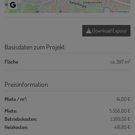
Tiles ©
basemap.at
Download Expose
Basisdaten zum Projekt
2
Fläche
ca. 397 m
Preisinformation
Miete / m²:
14,00 €
Miete:
5.558,00 €
Betriebskosten:
1.389,50 €
Heizkosten:
416,85 €