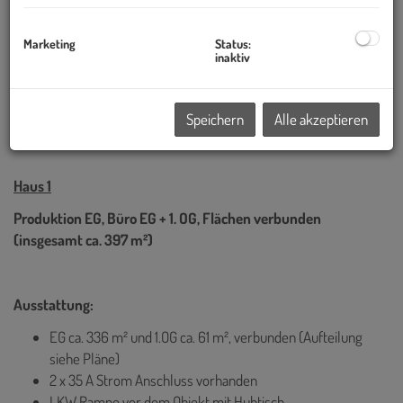
gegenüber von der Liegenschaft.
Marketing
Status:
Das Objekt besteht aus zwei Gebäuden mit jeweils 6 Stockwerken,
inaktiv
sowie einer Tiefgarage und Kurzparkplätzen direkt vor dem
Objekt.
Speichern
Alle akzeptieren
Haus 1
Produktion EG, Büro EG + 1. OG, Flächen verbunden
(insgesamt ca. 397 m²)
Ausstattung:
EG ca. 336 m² und 1.OG ca. 61 m², verbunden (Aufteilung
siehe Pläne)
2 x 35 A Strom Anschluss vorhanden
LKW Rampe vor dem Objekt mit Hubtisch