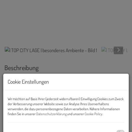
Beschreibung
Cookie Einstellungen
Objekt und Lage:
Die repräsentative Liegenschaft befindet sich nahe dem
Burgtheater, in der stilvolles Arbeiten in einem wunderschönen
Wir möchten auf Basis Ihrer (jederzeit widerrufbaren) Einwilligung Cookies zum Zweck
der Verbesserung unserer Website sowie zur Analyse Ihres Userverhaltens
Ambiente möglich ist.
verwenden, die dazu personenbezogene Daten verarbeiten. Nähere Informationen
finden Sie in unserer
Datenschutzerklärung
und unserer
Cookie Policy
.
Das Objekt befindet sich in einer begehrten Lage des 1. Bezirks
und verfügt über eine perfekte öffentliche Verkehrsanbindung.