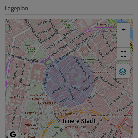
Lageplan
+
−