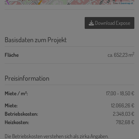
Tiles ©
basemap.at
Download Expose
Basisdaten zum Projekt
2
Fläche
ca. 652,23 m
Preisinformation
Miete / m²:
17,00 - 18,50 €
Miete:
12.066,26 €
Betriebskosten:
2.348,03 €
Heizkosten:
782,68 €
Die Betriebskosten verstehen sich als zirka Angaben.