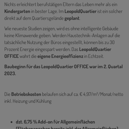
Nichts erleichtert berufstätigen Eltern das Leben mehr als ein
Kindergarten
in bester Lage. Im
LeopoldQuartier
ist ein solcher
direkt auf dem Quartiersgelände
geplant
.
Wie neueste Studien zeigen, wird es ohne intelligente Gebäude
keine Klimawende geben. Werden Haustechnik-Anlagen auf die
tatsächliche Nutzung der Büros eingestellt, können bis zu 30
Prozent Energie eingespart werden. Das
LeopoldQuartier
OFFICE
wahrt die
eigene Energieeffizienz
in Echtzeit.
Baubeginn für das LeopoldQuartier OFFICE war im 2. Quartal
2023.
Die
Betriebskosten
belaufen sich auf ca. € 4,97/m²/Monat/netto
inkl. Heizung und Kühlung
dzt. 6,75 % Add-on für Allgemeinflächen
(Flächenangaben bereits inkl. der Allgemeinflächen)