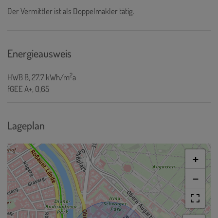
Der Vermittler ist als Doppelmakler tätig.
Energieausweis
2
HWB
B, 27.7 kWh/m
a
fGEE
A+, 0,65
Lageplan
+
−