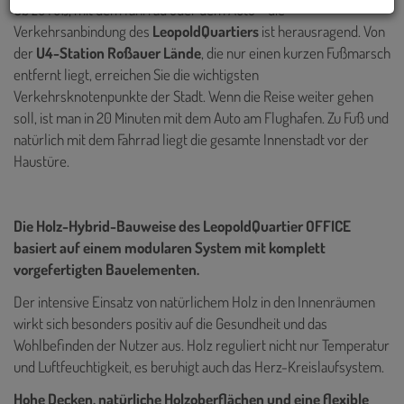
Ob zu Fuß, mit dem Fahrrad oder dem Auto – die
Verkehrsanbindung des
LeopoldQuartiers
ist herausragend. Von
der
U4-Station Roßauer Lände
, die nur einen kurzen Fußmarsch
entfernt liegt, erreichen Sie die wichtigsten
Verkehrsknotenpunkte der Stadt. Wenn die Reise weiter gehen
soll, ist man in 20 Minuten mit dem Auto am Flughafen. Zu Fuß und
natürlich mit dem Fahrrad liegt die gesamte Innenstadt vor der
Haustüre.
Die Holz-Hybrid-Bauweise des LeopoldQuartier OFFICE
basiert auf einem modularen System mit komplett
vorgefertigten Bauelementen.
Der intensive Einsatz von natürlichem Holz in den Innenräumen
wirkt sich besonders positiv auf die Gesundheit und das
Wohlbefinden der Nutzer aus. Holz reguliert nicht nur Temperatur
und Luftfeuchtigkeit, es beruhigt auch das Herz-Kreislaufsystem.
Hohe Decken, natürliche Holzoberflächen und eine flexible