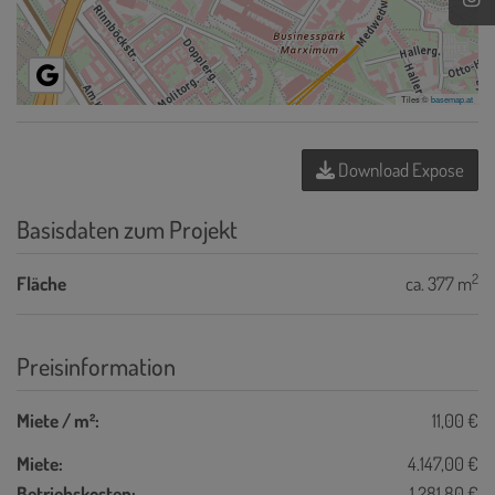
Tiles ©
basemap.at
Download Expose
Basisdaten zum Projekt
2
Fläche
ca. 377 m
Preisinformation
Miete / m²:
11,00 €
Miete:
4.147,00 €
Betriebskosten:
1.281,80 €