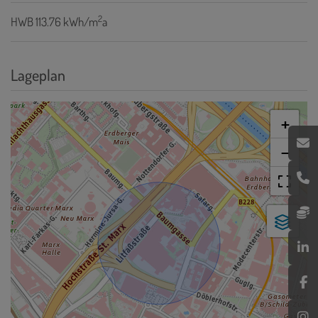
2
HWB
113.76 kWh/m
a
Lageplan
+
−