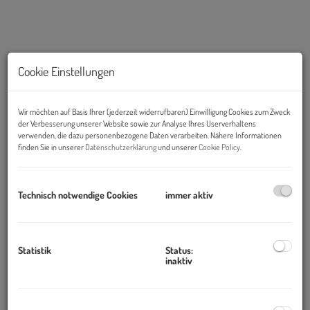
Cookie Einstellungen
Wir möchten auf Basis Ihrer (jederzeit widerrufbaren) Einwilligung Cookies zum Zweck
der Verbesserung unserer Website sowie zur Analyse Ihres Userverhaltens
verwenden, die dazu personenbezogene Daten verarbeiten. Nähere Informationen
finden Sie in unserer
Datenschutzerklärung
und unserer
Cookie Policy
.
Beschreibung
Technisch notwendige Cookies
immer aktiv
Objekt und Lage:
Die moderne Liegenschaft mit mit optimaler Verkehrsanbindung
Statistik
Status:
bietet Büro- und Lagerflächen.
inaktiv
Die
Betriebskosten
sind als zirka Angaben zu verstehen.