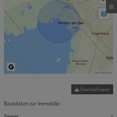
Tiles ©
basemap.at
Download Expose
Basisdaten zur Immobilie
Zimmer
4