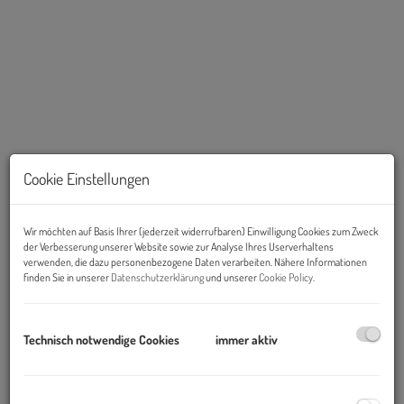
Cookie Einstellungen
Beschreibung
Wir möchten auf Basis Ihrer (jederzeit widerrufbaren) Einwilligung Cookies zum Zweck
der Verbesserung unserer Website sowie zur Analyse Ihres Userverhaltens
verwenden, die dazu personenbezogene Daten verarbeiten. Nähere Informationen
Die erstklassige Lage ist ländlich und städtisch zugleich. Zentral
finden Sie in unserer
Datenschutzerklärung
und unserer
Cookie Policy
.
und dennoch idyllisch – mitten im Naturschutzgebiet und UNESCO
Welterbe Neusiedlersee und dennoch unweit von Wien, dem
Technisch notwendige Cookies
immer aktiv
Flughafen und Bratislava.
Die Region um Neusiedl bietet ein mildes, südliches Mikroklima
mit mehr als 300 Sonnentagen im Jahr. Die einzigartige