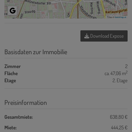
Tiles ©
basemap.at
Download Expose
Basisdaten zur Immobilie
Zimmer
2
2
Fläche
ca. 47,06 m
Etage
2. Etage
Preisinformation
Gesamtmiete:
638,80 €
Miete:
444,25 €