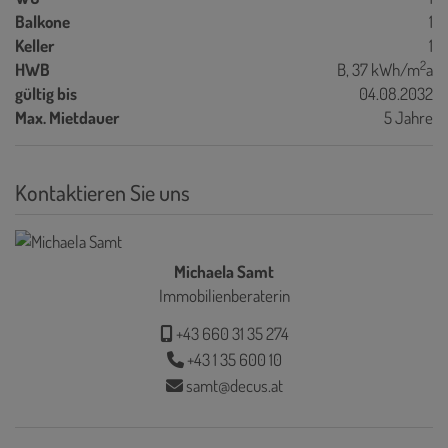
Balkone
1
Keller
1
2
HWB
B, 37 kWh/m
a
gültig bis
04.08.2032
Max. Mietdauer
5 Jahre
Kontaktieren Sie uns
Michaela Samt
Immobilienberaterin
+43 660 31 35 274
+43 1 35 600 10
samt@decus.at