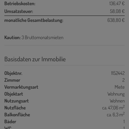
Betriebskosten:
136,47 €
Umsatzsteuer:
58,08 €
monatliche Gesamtbelastung:
638,80 €
Kaution:
3 Bruttomonatsmieten
Basisdaten zur Immobilie
Objektnr.
1152442
Zimmer
2
Vermarktungsart
Miete
Objektart
Wohnung
Nutzungsart
Wohnen
2
Nutzfläche
ca. 47,06 m
2
Balkonfläche
ca. 6,3 m
Bäder
1
WC
1