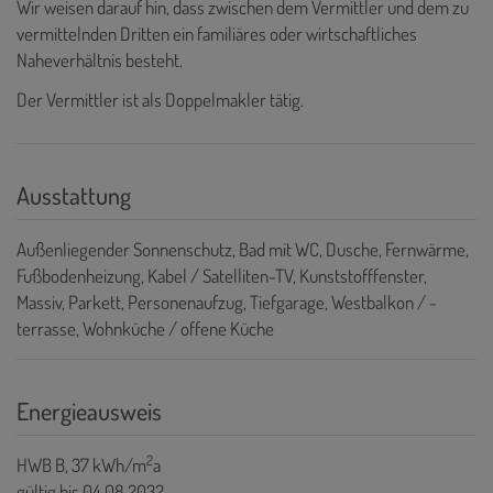
Wir weisen darauf hin, dass zwischen dem Vermittler und dem zu
vermittelnden Dritten ein familiäres oder wirtschaftliches
Naheverhältnis besteht.
Der Vermittler ist als Doppelmakler tätig.
Ausstattung
Außenliegender Sonnenschutz
Bad mit WC
Dusche
Fernwärme
Fußbodenheizung
Kabel / Satelliten-TV
Kunststofffenster
Massiv
Parkett
Personenaufzug
Tiefgarage
Westbalkon / -
terrasse
Wohnküche / offene Küche
Energieausweis
2
HWB
B, 37 kWh/m
a
gültig bis
04.08.2032