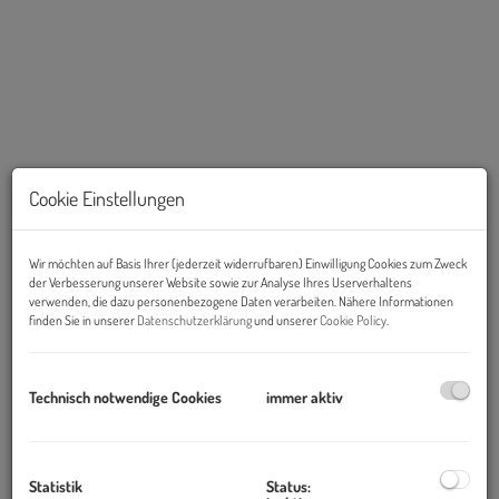
Cookie Einstellungen
Wir möchten auf Basis Ihrer (jederzeit widerrufbaren) Einwilligung Cookies zum Zweck
der Verbesserung unserer Website sowie zur Analyse Ihres Userverhaltens
verwenden, die dazu personenbezogene Daten verarbeiten. Nähere Informationen
Beschreibung
finden Sie in unserer
Datenschutzerklärung
und unserer
Cookie Policy
.
Zur Vermietung gelangen schöne Wohnungen in ausgezeichneter
Verkehrslage in Graz direkt in der Nähe des Hauptbahnhofs und
Technisch notwendige Cookies
immer aktiv
des Europaplatzes.
Statistik
Status: