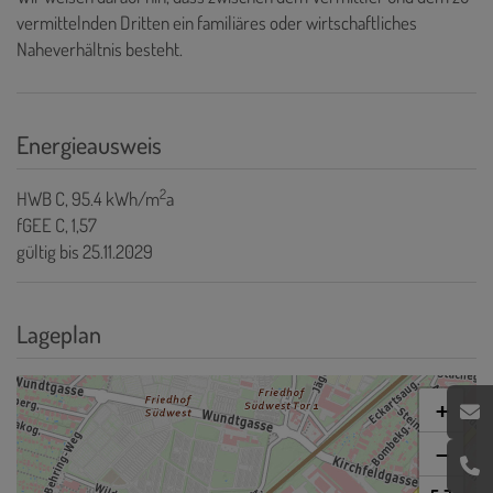
vermittelnden Dritten ein familiäres oder wirtschaftliches
Naheverhältnis besteht.
Energieausweis
2
HWB
C, 95.4 kWh/m
a
fGEE
C, 1,57
gültig bis
25.11.2029
Lageplan
+
−