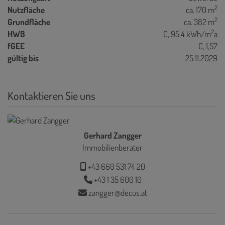
2
Nutzfläche
ca. 170 m
2
Grundfläche
ca. 382 m
2
HWB
C, 95.4 kWh/m
a
fGEE
C, 1,57
gültig bis
25.11.2029
Kontaktieren Sie uns
Gerhard Zangger
Immobilienberater
+43 660 531 74 20
+43 1 35 600 10
zangger@decus.at