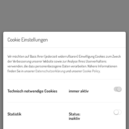
Cookie Einstellungen
Wir möchten auf Basis Ihrer (jederzeit widerrufbaren) Einwilligung Cookies zum Zweck
der Verbesserung unserer Website sowie zur Analyse Ihres Userverhaltens
verwenden, die dazu personenbezogene Daten verarbeiten. Nähere Informationen
finden Sie in unserer
Datenschutzerklärung
und unserer
Cookie Policy
.
Beschreibung
Technisch notwendige Cookies
immer aktiv
Vielseitig nutzbares Grundstück in bester Lage
Dieses
attraktive Gewerbegrundstück
bietet eine Vielzahl an
Statistik
Status:
Nutzungsmöglichkeiten:
inaktiv
Firmenstandort, Produktions- oder Lagerhalle, Büros