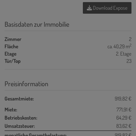
Download Expose
Basisdaten zur Immobilie
Zimmer
2
2
Fläche
ca. 40,29 m
Etage
2. Etage
Tür/Top
23
Preisinformation
Gesamtmiete:
919,82 €
Miete:
771,91 €
Betriebskosten:
64,29 €
Umsatzsteuer:
83,62 €
monatliche Gesamtbelastung:
919,82 €