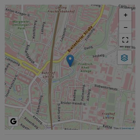
+
−
Tiles ©
basemap.at