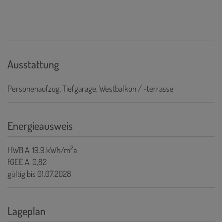
Ausstattung
Personenaufzug
Tiefgarage
Westbalkon / -terrasse
Energieausweis
2
HWB
A, 19.9 kWh/m
a
fGEE
A, 0,82
gültig bis
01.07.2028
Lageplan