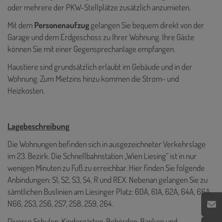
oder mehrere der PKW-Stellplätze zusätzlich anzumieten.
Mit dem
Personenaufzug
gelangen Sie bequem direkt von der
Garage und dem Erdgeschoss zu Ihrer Wohnung. Ihre Gäste
können Sie mit einer Gegensprechanlage empfangen.
Haustiere sind grundsätzlich erlaubt im Gebäude und in der
Wohnung. Zum Mietzins hinzu kommen die Strom- und
Heizkosten.
Lagebeschreibung
Die Wohnungen befinden sich in ausgezeichneter Verkehrslage
im 23. Bezirk. Die Schnellbahnstation „Wien Liesing“ ist in nur
wenigen Minuten zu Fuß zu erreichbar. Hier finden Sie folgende
Anbindungen: S1, S2, S3, S4, R und REX. Nebenan gelangen Sie zu
sämtlichen Buslinien am Liesinger Platz: 60A, 61A, 62A, 64A, 66A,
N66, 253, 256, 257, 258, 259, 264.
Diverse Schulen, Kindergärten, Behörden, Banken und