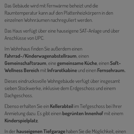
Das Gebäude wird mit Fernwärme beheizt und die
Raumtemperatur kann auf den Plattenheizkörpern in den
einzelnen Wohnräumen nachreguliert werden.
Das Haus verfügt über eine hauseigene SAT-Anlage und über
Anschlüsse von UPC.
Im Wohnhaus finden Sie außerdem einen
Fahrrad-/Kinderwagenabstellraum
, einen
Gemeinschaftsraum
, eine
gemeinsame Küche
, einen
Soft-
Wellness Bereich
mit
Infrarotkabine
und einen
Fernsehraum.
Dieses eindrucksvolle Wohngebäude verfügt über insgesamt
sieben Stockwerke, inklusive dem Erdgeschoss und einem
Dachgeschoss.
Ebenso erhalten Sie ein
Kellerabteil
im Tiefgeschoss bei Ihrer
Anmietung dazu. Es gibt einen
begrünten Innenhof
mit einem
Kinderspielplatz
.
In der
hauseigenen Tiefgarage
haben Sie die Möglichkeit, einen