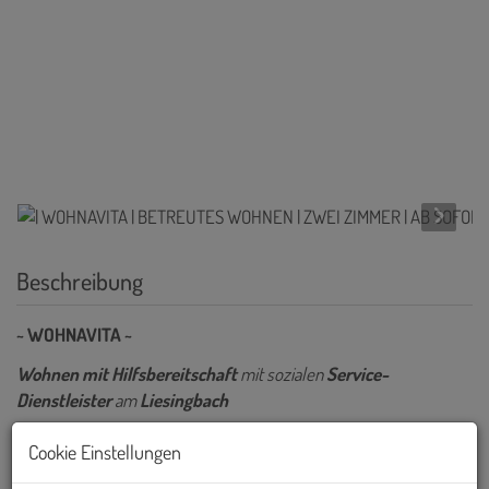
Beschreibung
~ WOHNAVITA ~
Wohnen mit Hilfsbereitschaft
mit sozialen
Service-
Dienstleister
am
Liesingbach
Cookie Einstellungen
In einem tollen Neubau gelangen
provisionsfreie