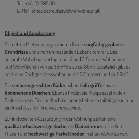
Tel.: +43 (1)
595 31 11
E-Mail: office.betreuteswohnen@bhs.or.at
Objekt und Ausstattung
Die netten Mietwohnungen bieten Ihnen
sorgfältig geplante
Grundrisse
und einen umfassenden Lebenskomfort. Das
gesamte Wohnhaus verfügt über 2 und 3 Zimmer-Wohnungen
und Wohnflächen von ca. 36m² bis zu ca. 80m². Zusätzlich gibt es
noch eine Dachgeschosswohnung mit 5 Zimmern und ca. 119m².
Die
seniorengerechten Bäder
haben
Haltegriffe
sowie
bodenebene Duschen
. Ebenso finden Sie Klappsessel in den
Badezimmern. Ein Handtuchtrockner ist ebenso miteingebaut und
ein Anschluss für Ihre Waschmaschine.
Zur inkludierten Ausstattung in der Wohnung zählen eine
qualitativ hochwertige Küche,
ein
Badezimmer
mit edlen
Fliesen
und
hochwertige Parkettböden
in allen Wohnräumen.