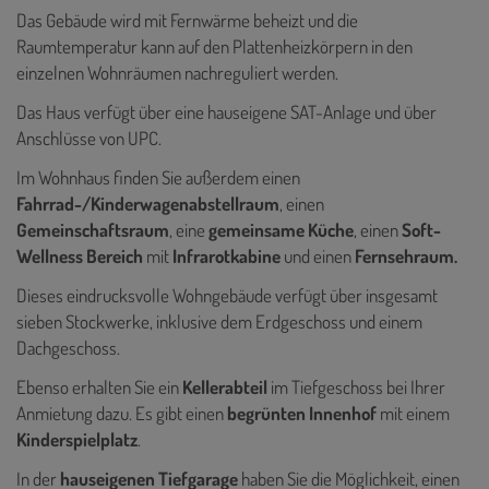
Das Gebäude wird mit Fernwärme beheizt und die
Raumtemperatur kann auf den Plattenheizkörpern in den
einzelnen Wohnräumen nachreguliert werden.
Das Haus verfügt über eine hauseigene SAT-Anlage und über
Anschlüsse von UPC.
Im Wohnhaus finden Sie außerdem einen
Fahrrad-/Kinderwagenabstellraum
, einen
Gemeinschaftsraum
, eine
gemeinsame Küche
, einen
Soft-
Wellness Bereich
mit
Infrarotkabine
und einen
Fernsehraum.
Dieses eindrucksvolle Wohngebäude verfügt über insgesamt
sieben Stockwerke, inklusive dem Erdgeschoss und einem
Dachgeschoss.
Ebenso erhalten Sie ein
Kellerabteil
im Tiefgeschoss bei Ihrer
Anmietung dazu. Es gibt einen
begrünten Innenhof
mit einem
Kinderspielplatz
.
In der
hauseigenen Tiefgarage
haben Sie die Möglichkeit, einen