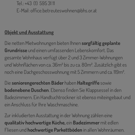
Tel.: +43 (1)
595 31 11
E-Mail: office.betreuteswohnen@bhs.or.at
Objekt und Ausstattung
Die netten Mietwohnungen bieten Ihnen
sorgfältig geplante
Grundrisse
und einen umfassenden Lebenskomfort. Das
gesamte Wohnhaus verfügt über 2 und 3 Zimmer-Wohnungen
und Wohnflächen von ca. 36m² bis zu ca. 80m². Zusätzlich gibt es
noch eine Dachgeschosswohnung mit 5 Zimmern und ca. 119m².
Die
seniorengerechten Bäder
haben
Haltegriffe
sowie
bodenebene Duschen
. Ebenso finden Sie Klappsessel in den
Badezimmern. Ein Handtuchtrockner ist ebenso miteingebaut und
ein Anschluss für Ihre Waschmaschine.
Zur inkludierten Ausstattung in der Wohnung zählen eine
qualitativ hochwertige Küche,
ein
Badezimmer
mit edlen
Fliesen
und
hochwertige Parkettböden
in allen Wohnräumen.