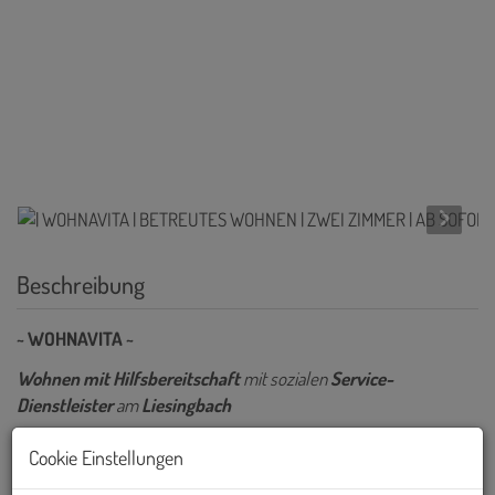
Beschreibung
~ WOHNAVITA ~
Wohnen mit Hilfsbereitschaft
mit sozialen
Service-
Dienstleister
am
Liesingbach
Cookie Einstellungen
In einem tollen Neubau gelangen
provisionsfreie