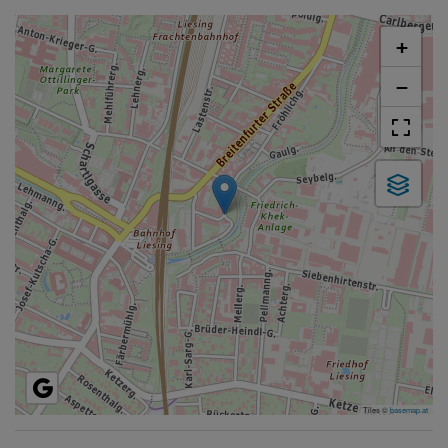
+
−
Tiles ©
basemap.at