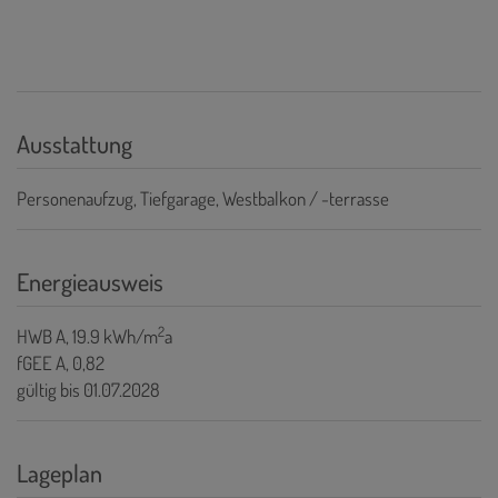
Ausstattung
Personenaufzug
Tiefgarage
Westbalkon / -terrasse
Energieausweis
2
HWB
A, 19.9 kWh/m
a
fGEE
A, 0,82
gültig bis
01.07.2028
Lageplan