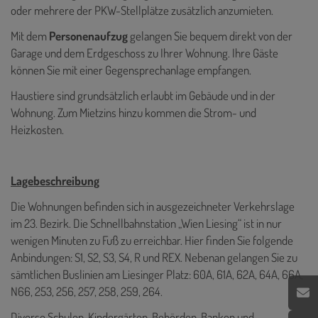
oder mehrere der PKW-Stellplätze zusätzlich anzumieten.
Mit dem
Personenaufzug
gelangen Sie bequem direkt von der
Garage und dem Erdgeschoss zu Ihrer Wohnung. Ihre Gäste
können Sie mit einer Gegensprechanlage empfangen.
Haustiere sind grundsätzlich erlaubt im Gebäude und in der
Wohnung. Zum Mietzins hinzu kommen die Strom- und
Heizkosten.
Lagebeschreibung
Die Wohnungen befinden sich in ausgezeichneter Verkehrslage
im 23. Bezirk. Die Schnellbahnstation „Wien Liesing“ ist in nur
wenigen Minuten zu Fuß zu erreichbar. Hier finden Sie folgende
Anbindungen: S1, S2, S3, S4, R und REX. Nebenan gelangen Sie zu
sämtlichen Buslinien am Liesinger Platz: 60A, 61A, 62A, 64A, 66A,
N66, 253, 256, 257, 258, 259, 264.
Diverse Schulen, Kindergärten, Behörden, Banken und