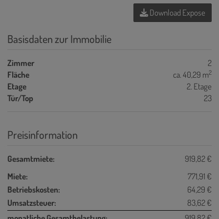
Download Expose
Basisdaten zur Immobilie
Zimmer
2
2
Fläche
ca. 40,29 m
Etage
2. Etage
Tür/Top
23
Preisinformation
Gesamtmiete:
919,82 €
Miete:
771,91 €
Betriebskosten:
64,29 €
Umsatzsteuer:
83,62 €
monatliche Gesamtbelastung:
919,82 €