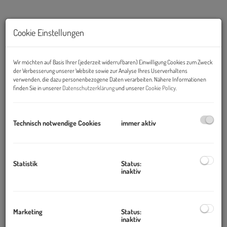
Cookie Einstellungen
Wir möchten auf Basis Ihrer (jederzeit widerrufbaren) Einwilligung Cookies zum Zweck
der Verbesserung unserer Website sowie zur Analyse Ihres Userverhaltens
verwenden, die dazu personenbezogene Daten verarbeiten. Nähere Informationen
finden Sie in unserer
Datenschutzerklärung
und unserer
Cookie Policy
.
Technisch notwendige Cookies
immer aktiv
Beschreibung
Statistik
Status:
U1 + Donauzentrum in 3 Min | Bewilligtes Doppelhaus-Projekt
inaktiv
| Sofort starten
Zur Verpachtung gelangt ein attraktives Grundstück mit ca.
780
m²
in
ausgezeichneter Lage
mit perfekter Infrastruktur und
Marketing
Status:
inaktiv
hohem Freizeitwert.