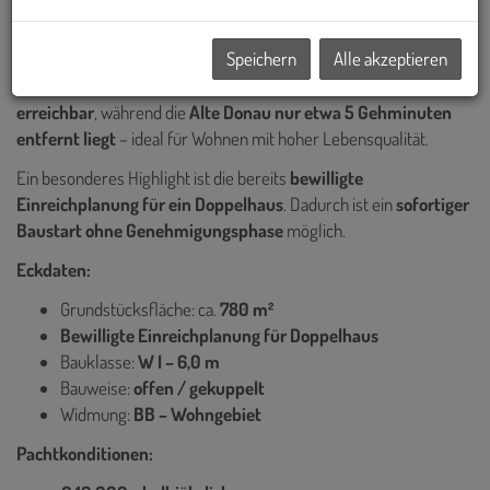
Die Kombination aus
urbaner Anbindung und naturnahem
Speichern
Alle akzeptieren
Wohnen
macht dieses Angebot besonders selten:
Die
U1 sowie das Donauzentrum sind in nur ca. 3 Gehminuten
erreichbar
, während die
Alte Donau nur etwa 5 Gehminuten
entfernt liegt
– ideal für Wohnen mit hoher Lebensqualität.
Ein besonderes Highlight ist die bereits
bewilligte
Einreichplanung für ein Doppelhaus
. Dadurch ist ein
sofortiger
Baustart ohne Genehmigungsphase
möglich.
Eckdaten:
Grundstücksfläche: ca.
780 m²
Bewilligte Einreichplanung für Doppelhaus
Bauklasse:
W I – 6,0 m
Bauweise:
offen / gekuppelt
Widmung:
BB – Wohngebiet
Pachtkonditionen: