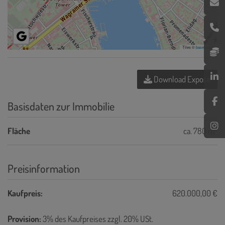
Tiles ©
basemap.at
Download Expose
Basisdaten zur Immobilie
2
Fläche
ca. 780 m
Preisinformation
Kaufpreis:
620.000,00 €
Provision:
3% des Kaufpreises zzgl. 20% USt.