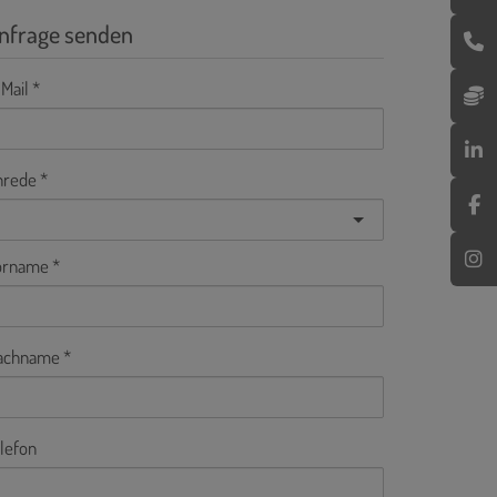
nfrage senden
Mail
nrede
orname
achname
lefon