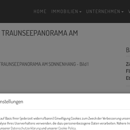
HOME
IMMOBILIEN
UNTERNEHMEN
D TRAUNSEEPANORAMA AM
B
Z
F
E
P
instellungen
Ka
auf Basis Ihrer (jederzeit widerrufbaren) Einwilligung Cookies zum Zweck der Verbesserung unser
alyse Ihres Userverhaltens verwenden, die dazu personenbezogene Daten verarbeiten. Nähere I
Pr
n unserer
Datenschutzerklärung
und unserer
Cookie Policy
.