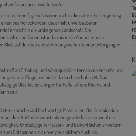
W
enheit für anspruchsvolle Käufer.
T
G
e errichtet und fügt sich harmonisch in die natürliche Umgebung
H
ten einen beeindruckenden, dauerhaft unverbaubaren
f
de Fernsicht in die umliegende Landschaft. Die
B
 und zahlreiche Sonnenstunden bis in die Abendstunden –
ien Blick auf den See und stimmungsvollen Sonnenuntergängen
K
chstmaß an Erholung und Wohnqualität – fernab von Verkehr und
eine gesamte Etage und bietet dadurch ein hohes Maß an
roßzügige Glasflächen sorgen für helle, offene Räume und
en Natur.
hitektursprache und hochwertige Materialien. Die Kombination
r soliden Stahlbetonkonstruktion gewährleistet sowohl ein
ändigkeit. Großzügige Terrassen- und Balkonflächen erweitern
tz zum Entspannen mit unvergleichlichem Ausblick.