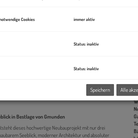
G
G
 notwendige Cookies
immer aktiv
B
Status: inaktiv
Ob
Z
Status: inaktiv
V
O
N
Speichern
Alle akz
Sc
W
N
G
blick in Bestlage von Gmunden
T
steht dieses hochwertige Neubauprojekt mit nur drei
B
baubarem Seeblick, moderner Architektur und absoluter