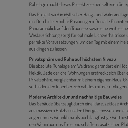
Ruhelage macht dieses Projekt zu einer seltenen Geleg
Das Projekt wird in idyllischer Hang- und Waldrandlag
ein. Durch die erhöhte Position genießen alle Einhei
Panoramablick auf den Traunsee sowie eine weitreichen
Westausrichtung sorgt für optimale Lichtverhältnisse
perfekte Voraussetzungen, um den Tag mit einem fre
ausklingen zu lassen.
Privatsphäre und Ruhe auf höchstem Niveau
Die absolute Ruhelage am Waldrand garantiert ein Hö
Hektik. Jede der drei Wohnungen erstreckt sich über 
Privatsphäre, vergleichbar mit einem eigenen Haus. G
verbinden den Innenbereich nahtlos mit der umliegend
Moderne Architektur und nachhaltige Bauweise
Das Gebäude überzeugt durch eine klare, zeitlose Arc
aus massivem Holzbau in den Obergeschossen und eine
angenehmes Wohnklima als auch langfristige Wertbest
den Wohnraum ins Freie und schaffen zusätzlichen Pla