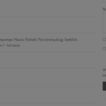
Na
mepumpe
Massiv
Parkett
Personenaufzug
Seeblick
n / -terrasse
Wi
In