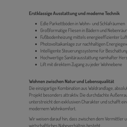
Erstklassige Ausstattung und moderne Technik
Edle Parkettböden in Wohn- und Schlafräumen
Großformatige Fliesen in Bädern und Nebenrä
Fußbodenheizung mittels energieeffizienter 
Photovoltaikanlage zur nachhaltigen Energiege
Intelligente Steuerungssysteme für Beschattu
Hochwertige Sanitärausstattung namhafter Hers
Lift mit direktem Zugang zu jeder Wohnebene
Wohnen zwischen Natur und Lebensqualität
Die einzigartige Kombination aus Waldrandlage, absolu
Projekt besonders attraktiv. Die durchdachte Außenr
unterstreicht den exklusiven Charakter und schafft ei
modernem Wohnkomfort.
Wir weisen darauf hin, dass zwischen dem Vermittler u
wirtschaftliches Naheverhältnis besteht.