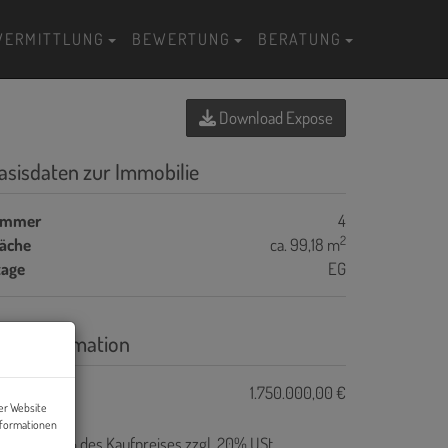
VERMITTLUNG
BEWERTUNG
BERATUNG
Download Expose
asisdaten zur Immobilie
immer
4
2
läche
ca. 99,18 m
tage
EG
reisinformation
ufpreis:
1.750.000,00 €
er Website
nformationen
ovision:
3% des Kaufpreises zzgl. 20% USt.