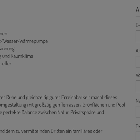
A
E-
umen
Luft/Wasser-Wärmepumpe
winnung
A
ng und Raumklima
teller
V
ter Ruhe und gleichzeitig guter Erreichbarkeit macht dieses
N
aumgestaltung mit großzügigen Terrassen, Grünflächen und Pool
ne perfekte Balance zwischen Natur, Privatsphäre und
Te
nd dem zu vermittelnden Dritten ein familiäres oder