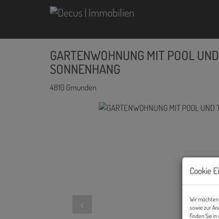
GARTENWOHNUNG MIT POOL UN
SONNENHANG
4810 Gmunden
Cookie E
Wir möchten 
sowie zur An
finden Sie i