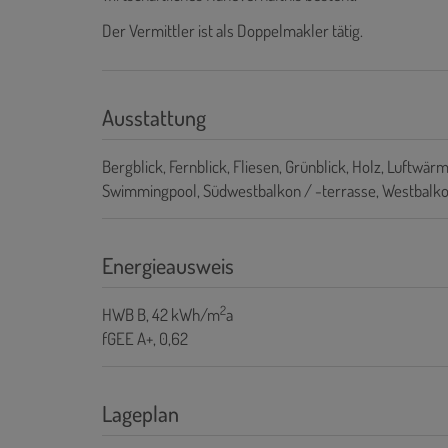
Der Vermittler ist als Doppelmakler tätig.
Ausstattung
Bergblick
Fernblick
Fliesen
Grünblick
Holz
Luftwär
Swimmingpool
Südwestbalkon / -terrasse
Westbalko
Energieausweis
2
HWB
B, 42 kWh/m
a
fGEE
A+, 0,62
Lageplan