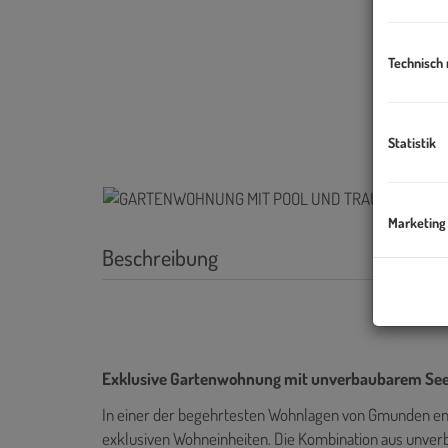
Technisch
Statistik
Marketing
Beschreibung
Exklusive Gartenwohnung mit unverbaubarem See
In einer der begehrtesten Wohnlagen von Gmunden ent
exklusiven Wohneinheiten. Die Kombination aus unver