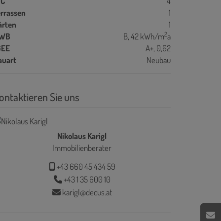
C
4
errassen
1
ärten
1
2
WB
B, 42 kWh/m
a
GEE
A+, 0,62
auart
Neubau
ontaktieren Sie uns
Nikolaus Karigl
Immobilienberater
+43 660 45 434 59
+43 1 35 600 10
karigl@decus.at