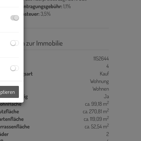
rundbucheintragungsgebühr:
1,1%
runderwerbsteuer:
3,5%
asisdaten zur Immobilie
jektnr.
1152644
immer
4
ermarktungsart
Kauf
bjektart
Wohnung
utzungsart
Wohnen
eptieren
hlüsselfertig
Ja
2
ohnfläche
ca. 99,18 m
2
utzfläche
ca. 270,81 m
2
artenfläche
ca. 119,09 m
2
errassenfläche
ca. 52,54 m
äder
2