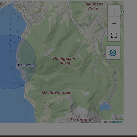
+
−
Tiles ©
basemap.at