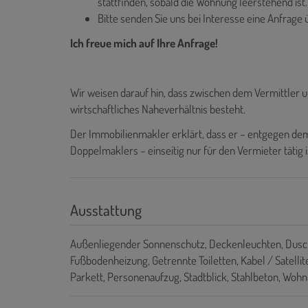
stattfinden, sobald die Wohnung leerstehend ist.
Bitte senden Sie uns bei Interesse eine Anfrage
Ich freue mich auf Ihre Anfrage!
Wir weisen darauf hin, dass zwischen dem Vermittler u
wirtschaftliches Naheverhältnis besteht.
Der Immobilienmakler erklärt, dass er – entgegen dem
Doppelmaklers – einseitig nur für den Vermieter tätig i
Ausstattung
Außenliegender Sonnenschutz
Deckenleuchten
Dusc
Fußbodenheizung
Getrennte Toiletten
Kabel / Satelli
Parkett
Personenaufzug
Stadtblick
Stahlbeton
Wohnk