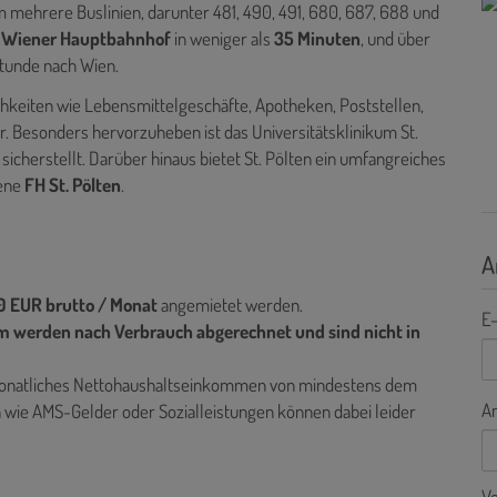
 mehrere Buslinien, darunter 481, 490, 491, 680, 687, 688 und
n
Wiener Hauptbahnhof
in weniger als
35 Minuten
, und über
Stunde nach Wien.
chkeiten wie Lebensmittelgeschäfte, Apotheken, Poststellen,
. Besonders hervorzuheben ist das Universitätsklinikum St.
sicherstellt.
Darüber hinaus bietet St. Pölten ein umfangreiches
gene
FH St. Pölten
.
A
 EUR brutto / Monat
angemietet werden.
E-
m werden nach Verbrauch abgerechnet und sind nicht in
n monatliches Nettohaushaltseinkommen von mindestens dem
A
en wie AMS-Gelder oder Sozialleistungen können dabei leider
V