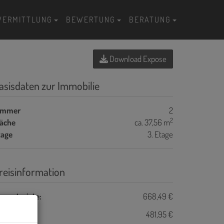
VERMITTLUNG
BEWERTUNG
BERATUNG
Download Expose
asisdaten zur Immobilie
immer
2
2
läche
ca. 37,56 m
tage
3. Etage
reisinformation
esamtmiete:
668,49 €
ete:
481,95 €