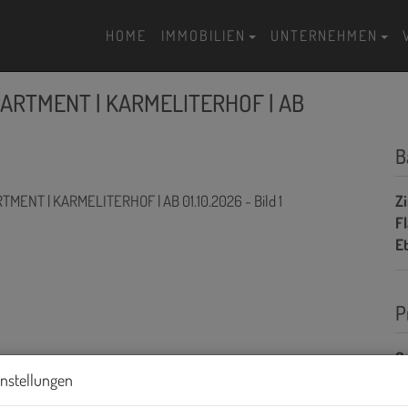
HOME
IMMOBILIEN
UNTERNEHMEN
PARTMENT | KARMELITERHOF | AB
B
Z
F
E
P
G
instellungen
Mi