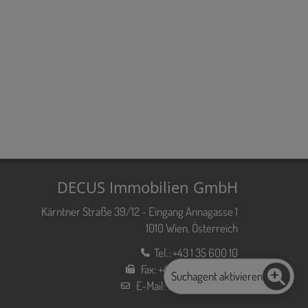
DECUS Immobilien GmbH
Kärntner Straße 39/12 - Eingang Annagasse 1
1010 Wien, Österreich
Tel.:
+43 1 35 600 10
Fax:
+43 1 35 600 10 80
Suchagent aktivieren
E-Mail:
office@decus.at