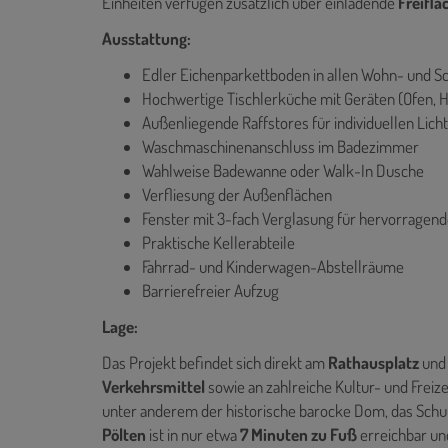
Einheiten verfügen zusätzlich über einladende
Freiflä
Ausstattung:
Edler Eichenparkettboden in allen Wohn- und 
Hochwertige Tischlerküche mit Geräten (Ofen, H
Außenliegende Raffstores für individuellen Lich
Waschmaschinenanschluss im Badezimmer
Wahlweise Badewanne oder Walk-In Dusche
Verfliesung der Außenflächen
Fenster mit 3-fach Verglasung für hervorragend
Praktische Kellerabteile
Fahrrad- und Kinderwagen-Abstellräume
Barrierefreier Aufzug
Lage:
Das Projekt befindet sich direkt am
Rathausplatz
und 
Verkehrsmittel
sowie an zahlreiche Kultur- und Freizei
unter anderem der historische barocke Dom, das Sch
Pölten
ist in nur etwa
7 Minuten zu Fuß
erreichbar un