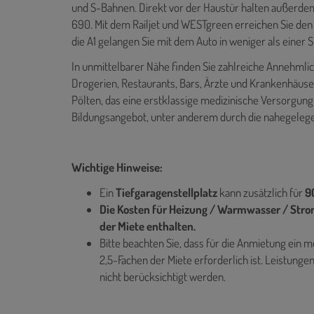
und S-Bahnen. Direkt vor der Haustür halten außerdem
690. Mit dem Railjet und WESTgreen erreichen Sie de
die A1 gelangen Sie mit dem Auto in weniger als einer 
In unmittelbarer Nähe finden Sie zahlreiche Annehmli
Drogerien, Restaurants, Bars, Ärzte und Krankenhäuser
Pölten, das eine erstklassige medizinische Versorgung 
Bildungsangebot, unter anderem durch die nahegele
Wichtige Hinweise:
Ein
Tiefgaragenstellplatz
kann zusätzlich für
90
Die Kosten für Heizung / Warmwasser / Stro
der Miete enthalten.
Bitte beachten Sie, dass für die Anmietung ei
2,5-Fachen der Miete erforderlich ist. Leistung
nicht berücksichtigt werden.