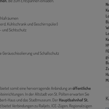
chen
, die zum Entspannen einladen.
N
Ke
L
Schlafräumen
B
erd, Kühlschrank und Geschirrspüler)
W
t- und Sichtschutz
L
Ke
H
f
e Geräuschisolierung und Schallschutz
gü
B
Z
H
M
bietet somit eine hervorragende Anbindung an
öffentliche
teinrichtungen. In der Altstadt von St. Pölten erwarten Sie
K
ubert-Haus und das Stadtmuseum. Der
Hauptbahnhof St.
d bietet Verbindungen zu Railjets, ICE-Zügen, Regionalzügen