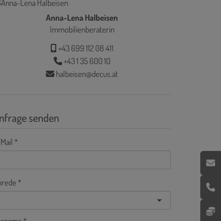
Anna-Lena Halbeisen
Immobilienberaterin
+43 699 112 08 411
+43 1 35 600 10
halbeisen@decus.at
nfrage senden
Mail
nrede
orname