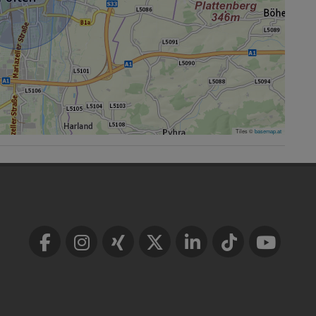
Tiles ©
basemap.at