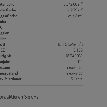
2
utzfläche
ca. 42,06 m
2
llerfläche
ca. 2,79 m
2
oggiafläche
ca. 4,5 m
äder
1
C
1
oggien
1
ller
1
2
WB
B, 31.5 kWh/m
a
GEE
C, 1,03
ltig bis
18.04.2032
aujahr
2022
ustand
neuwertig
auszustand
neuwertig
ax. Mietdauer
5 Jahre
ontaktieren Sie uns