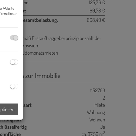
etriebskosten:
125,76 €
er Website
msatzsteuer:
60,78 €
nformationen
onatliche Gesamtbelastung:
668,49 €
ovision:
Gemäß Erstauftraggeberprinzip bezahlt der
geber die Provision.
aution:
3 Bruttomonatsmieten
asisdaten zur Immobilie
jektnr.
1152703
immer
2
ermarktungsart
Miete
eptieren
bjektart
Wohnung
utzungsart
Wohnen
hlüsselfertig
Ja
2
ohnfläche
ca. 37,56 m