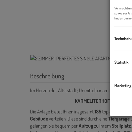
Wir möchten 
sowie zur An
finden Sie i
Technisch
Statistik
Beschreibung
Marketing
Im Herzen der Altststadt ; Unmittelbar am Rathausplatz
KARMELITERHOF St. Pölten –
Die Anlage bietet Ihnen insgesamt
185
top ausgestatt
Gebäude
verteilen. Diese sind durch eine
Tiefgarage
gelangen Sie bequem per
Aufzug
zu Ihrem
Stellplatz