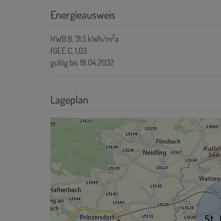
Energieausweis
2
HWB
B, 31.5 kWh/m
a
fGEE
C, 1,03
gültig bis
18.04.2032
Lageplan