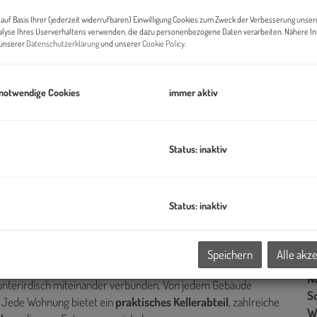
B
auf Basis Ihrer (jederzeit widerrufbaren) Einwilligung Cookies zum Zweck der Verbesserung unser
U
alyse Ihres Userverhaltens verwenden, die dazu personenbezogene Daten verarbeiten. Nähere I
n unserer
Datenschutzerklärung
und unserer
Cookie Policy
.
m
Pr
 notwendige Cookies
immer aktiv
Ab
K
Status: inaktiv
B
Status: inaktiv
Ob
 ; Aquacity
Z
 Lebensqualität im Herzen der Stadt!
V
Speichern
Alle akz
O
ete
2- bis 4-Zimmer-Wohnungen
, die sich auf
6
N
unterirdisch miteinander verbunden. Von jedem Gebäude
Sc
. Jede Wohnung bietet ein
praktisches Kellerabteil
, zahlreiche
W