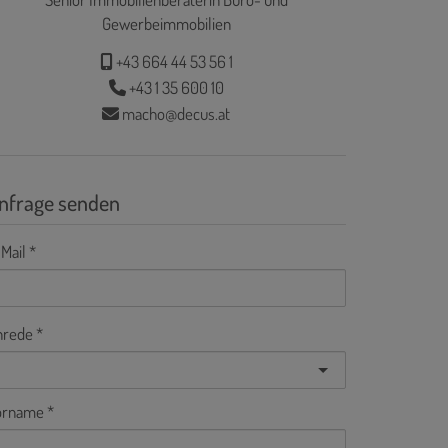
Gewerbeimmobilien
+43 664 44 53 56 1
+43 1 35 600 10
macho@decus.at
nfrage senden
Mail
nrede
orname