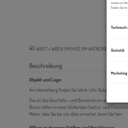
sowie zur An
finden Sie i
Technisch
Statistik
Beschreibung
Marketing
Objekt und Lage:
Am Wienerberg finden Sie Work-Life-Balance zum Bes
Das ist das Geschäfts- und Bürozentrum am Wienerbe
Büros mitten in einer blühenden Gastro- und Freizeits
Mieter. Was Sie bei uns alles erwartet, lesen Sie hier:
Offices in diversen Größen und Preisklassen