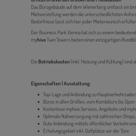
Das Bürogebäude auf dem Wienerberg umfasst ein br
Mietvorstellung werden die unterschiedlichsten Anfor
Bedürfnisse lässt sich hier jeder Mieterwunsch erfüllen
Der Business Park Vienna hat sich zu einem bedeutende
my
hive
Twin Towers bieten einen einzigartigen Rundbl
Die
Betriebskosten
(inkl. Heizung und Kühlung) sind a
Eigenschaften | Ausstattung:
Top-Lage und Anbindung zu Hauptverkehrsader
Büros in allen Größen, vom Kombibüro bis Open
Kostenlose myhive Services, Angebote und myhi
Optimale Nahversorgung mit zahlreichen Shops,
Gute Anbindung mittels öffentlicher Verkehrsmit
Erholungsgebiet inkl. Golfplätze vor der Türe