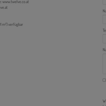
: www.twelve.co.at
ive.at
N
91 m²) verfügbar
Te
Na
Wi