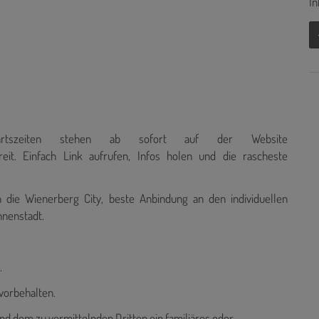
In
ahrtszeiten stehen ab sofort auf der Website
eit. Einfach Link aufrufen, Infos holen und die rascheste
 die Wienerberg City, beste Anbindung an den individuellen
nnenstadt.
.
vorbehalten.
nd dem zu vermittelnden Dritten ein familiäres oder