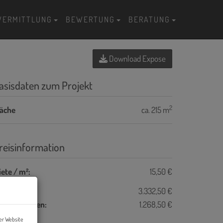
VERMITTLUNG
BEWERTUNG
BERATUNG
Download Expose
asisdaten zum Projekt
2
läche
ca. 215 m
reisinformation
ete / m²:
15,50 €
ete:
3.332,50 €
etriebskosten:
1.268,50 €
er Website