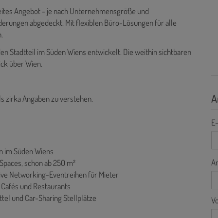
eites Angebot - je nach Unternehmensgröße und
derungen abgedeckt. Mit flexiblen Büro-Lösungen für alle
.
n Stadtteil im Süden Wiens entwickelt. Die weithin sichtbaren
ick über Wien.
A
ls zirka Angaben zu verstehen.
E-
n im Süden Wiens
A
 Spaces, schon ab 250 m²
ve Networking-Eventreihen für Mieter
 Cafés und Restaurants
tel und Car-Sharing Stellplätze
V