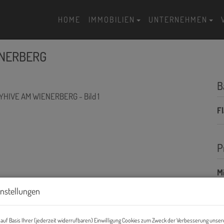
HOME
IMMOBILIEN
UNTERNEHMEN
IENERBERG
B
F
P
Mi
instellungen
Mi
B
auf Basis Ihrer (jederzeit widerrufbaren) Einwilligung Cookies zum Zweck der Verbesserung unser