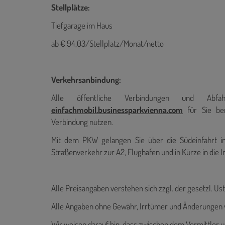
Stellplätze:
Tiefgarage im Haus
ab € 94,03/Stellplatz/Monat/netto
Verkehrsanbindung:
Alle öffentliche Verbindungen und Abf
einfachmobil.businessparkvienna.com
für Sie ber
Verbindung nutzen.
Mit dem PKW gelangen Sie über die Südeinfahrt in
Straßenverkehr zur A2, Flughafen und in Kürze in die I
Alle Preisangaben verstehen sich zzgl. der gesetzl. Ust
Alle Angaben ohne Gewähr, Irrtümer und Änderungen 
Wir weisen darauf hin, dass zwischen dem Vermittler u