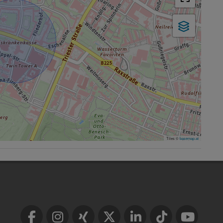
Tiles ©
basemap.at