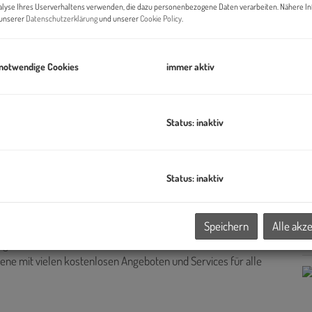
Pr
alyse Ihres Userverhaltens verwenden, die dazu personenbezogene Daten verarbeiten. Nähere I
n unserer
Datenschutzerklärung
und unserer
Cookie Policy
.
Di
zi
 notwendige Cookies
immer aktiv
B
Status: inaktiv
Pr
O
H
Status: inaktiv
f
tpreis.
Speichern
Alle akz
K
rg:
zene mit vielen kostenlosen Angeboten und Services für alle