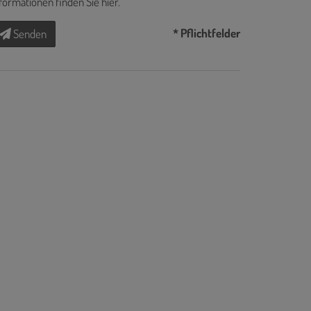
formationen finden Sie
hier
.
* Pflichtfelder
Senden