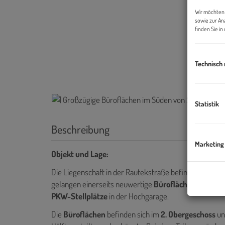
Wir möchten 
sowie zur An
finden Sie i
Technisch
Statistik
Beschreibung
Marketing
Objekt und Lage:
Die Liegenschaft in der Rautekstraße befindet sich in 
gelangen einerseits neuwertige
Büroflächen
, als auc
PKW-Stellplätze
in der Hochgarage.
Die
Büroflächen
befinden sich im
2. Obergeschoss
un