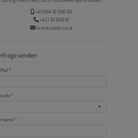
+43 664 16 096 66
+43 1 35 600 10
kronaus@decus.at
nfrage senden
Mail
nrede
orname