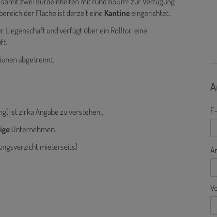
en somit zwei Büroeinheiten mit rund 850m² zur Verfügung
bereich der Fläche ist derzeit eine
Kantine
eingerichtet.
er Liegenschaft und verfügt über ein Rolltor, eine
uft.
äunen abgetrennt.
A
E-
ng) ist zirka Angabe zu verstehen.,
ige
Unternehmen.
gungsverzicht mieterseits)
A
V