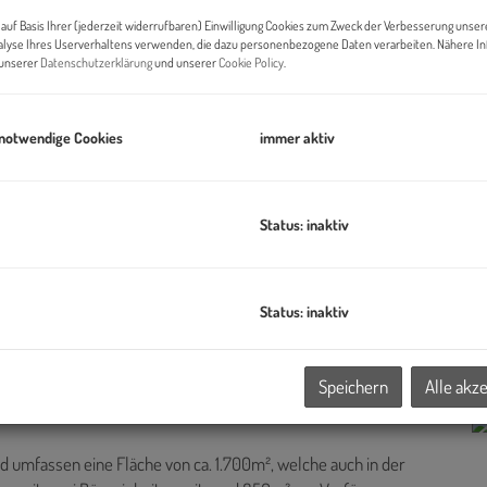
Pr
auf Basis Ihrer (jederzeit widerrufbaren) Einwilligung Cookies zum Zweck der Verbesserung unser
alyse Ihres Userverhaltens verwenden, die dazu personenbezogene Daten verarbeiten. Nähere I
Da
n unserer
Datenschutzerklärung
und unserer
Cookie Policy
.
Kü
 notwendige Cookies
immer aktiv
B
Pr
Status: inaktiv
O
H
f
Status: inaktiv
K
einem Industriegebiet im Süden von St. Pölten. Zur Vermietung
Speichern
Alle akz
h eine
Halle
, ein
Flugdach
, eine großzügige
Freiflächen
als auch
d umfassen eine Fläche von ca. 1.700m², welche auch in der