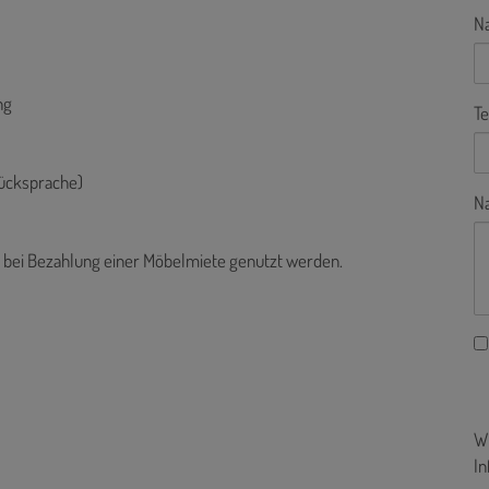
N
ng
Te
Rücksprache)
Na
se bei Bezahlung einer Möbelmiete genutzt werden.
Wi
In