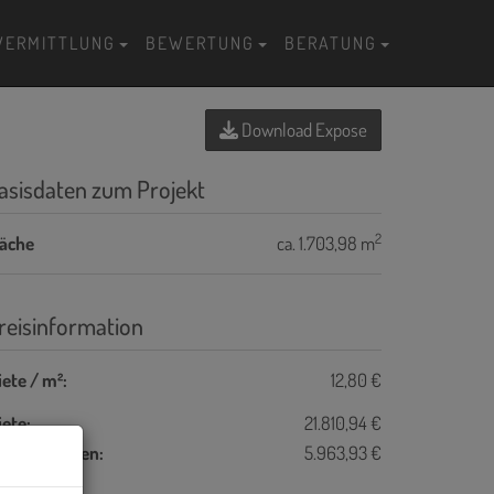
VERMITTLUNG
BEWERTUNG
BERATUNG
Download Expose
asisdaten zum Projekt
2
läche
ca. 1.703,98 m
reisinformation
ete / m²:
12,80 €
ete:
21.810,94 €
etriebskosten:
5.963,93 €