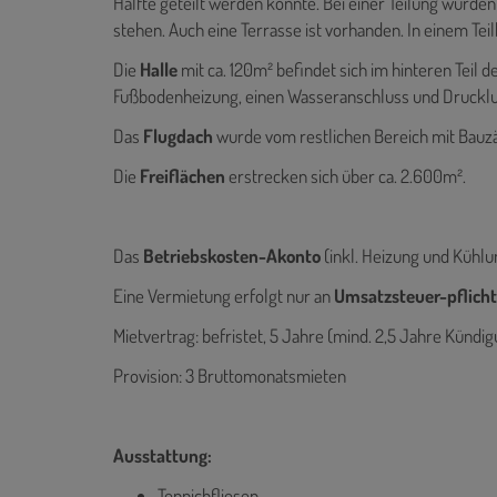
Hälfte geteilt werden könnte. Bei einer Teilung würd
stehen. Auch eine Terrasse ist vorhanden. In einem Teil
Die
Halle
mit ca. 120m² befindet sich im hinteren Teil d
Fußbodenheizung, einen Wasseranschluss und Druckl
Das
Flugdach
wurde vom restlichen Bereich mit Bauz
Die
Freiflächen
erstrecken sich über ca. 2.600m².
Das
Betriebskosten-Akonto
(inkl. Heizung und Kühlu
Eine Vermietung erfolgt nur an
Umsatzsteuer-pflicht
Mietvertrag: befristet, 5 Jahre (mind. 2,5 Jahre Kündi
Provision: 3 Bruttomonatsmieten
Ausstattung:
Teppichfliesen