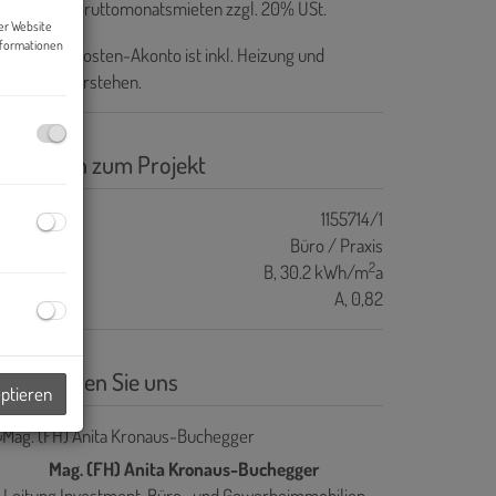
ovision:
3 Bruttomonatsmieten zzgl. 20% USt.
er Website
nformationen
s Betriebskosten-Akonto ist inkl. Heizung und
hlung zu verstehen.
asisdaten zum Projekt
ojektnr.
1155714/1
bjektart
Büro / Praxis
2
WB
B, 30.2 kWh/m
a
GEE
A, 0,82
ontaktieren Sie uns
eptieren
Mag. (FH) Anita Kronaus-Buchegger
Leitung Investment, Büro- und Gewerbeimmobilien