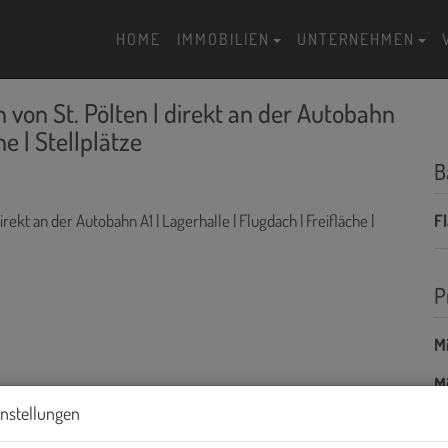
HOME
IMMOBILIEN
UNTERNEHMEN
von St. Pölten | direkt an der Autobahn
he | Stellplätze
B
F
P
Mi
Mi
B
instellungen