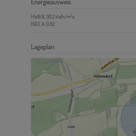
Energieausweis
2
HWB
B, 30.2 kWh/m
a
fGEE
A, 0,82
Lageplan