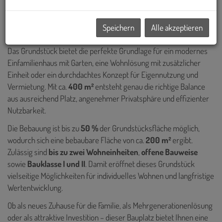
Gelegenheit für alle, die ihren Traum vom eigenen Zuhause
verwirklichen möchten und dabei Wert auf eine gut nutzbare,
Speichern
Alle akzeptieren
gefragte Grundstücksgröße legen.
Das Grundstück bietet die perfekte Grundlage für ein modernes
Einfamilienhaus mit Garten, eine Wohnlösung mit zusätzlicher
Einheit oder ein durchdachtes Konzept für Eigennutzung und
Vermietung. Mit ca.
400 m²
entsteht genau die richtige Balance
aus ausreichend Platz, angenehmer Privatsphäre und effizienter
Nutzbarkeit.
Die Bebauung ist bis zu
50 %
der Grundstücksfläche möglich,
wodurch sich eine bebaubare Fläche von ca.
200 m²
ergibt.
Zulässig sind
bis zu zwei Wohneinheiten
,
offene Bauweise
sowie
Bauklasse I und II
. Damit eröffnet dieses Grundstück
vielseitige Möglichkeiten für individuelles Wohnen und langfristige
Wertentwicklung.
Ob als neues Zuhause für die Familie, als Mehrgenerationenlösung
oder als attraktive Investition – dieser Bauplatz bietet Ihnen eine