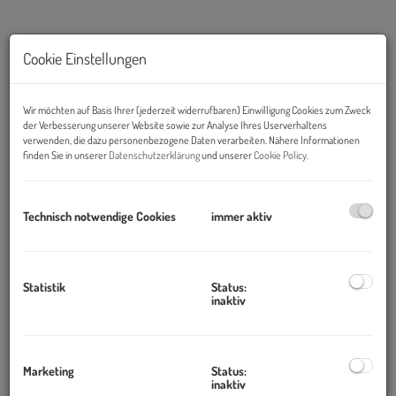
Cookie Einstellungen
Wir möchten auf Basis Ihrer (jederzeit widerrufbaren) Einwilligung Cookies zum Zweck
der Verbesserung unserer Website sowie zur Analyse Ihres Userverhaltens
verwenden, die dazu personenbezogene Daten verarbeiten. Nähere Informationen
finden Sie in unserer
Datenschutzerklärung
und unserer
Cookie Policy
.
Technisch notwendige Cookies
immer aktiv
Beschreibung
Statistik
Status:
inaktiv
Der perfekte Platz für Ihr neues Zuhause am
Bartberg
Zum Verkauf gelangt ein attraktives Baugrundstück am
Bartberg
Marketing
Status:
inaktiv
mit einer Grundstücksfläche von ca.
400 m²
. Eine ideale