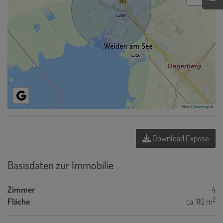
Tiles ©
basemap.at
Download Expose
Basisdaten zur Immobilie
Zimmer
4
2
Fläche
ca. 110 m