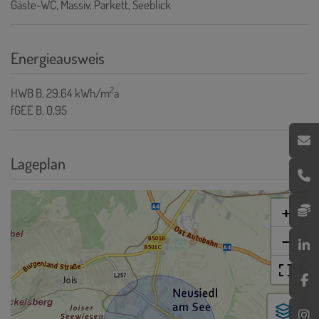
Gäste-WC
Massiv
Parkett
Seeblick
Energieausweis
2
HWB
B, 29.64 kWh/m
a
fGEE
B, 0,95
Lageplan
+
−