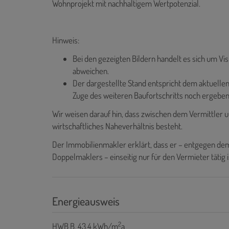
Wohnprojekt mit nachhaltigem Wertpotenzial.
Hinweis:
Bei den gezeigten Bildern handelt es sich um Vi
abweichen.
Der dargestellte Stand entspricht dem aktuell
Zuge des weiteren Baufortschritts noch ergeben
Wir weisen darauf hin, dass zwischen dem Vermittler u
wirtschaftliches Naheverhältnis besteht.
Der Immobilienmakler erklärt, dass er – entgegen dem
Doppelmaklers – einseitig nur für den Vermieter tätig i
Energieausweis
2
HWB
B, 43.4 kWh/m
a