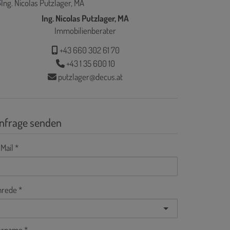
Ing. Nicolas Putzlager, MA
Immobilienberater
+43 660 302 61 70
+43 1 35 600 10
putzlager@decus.at
nfrage senden
Mail
nrede
orname