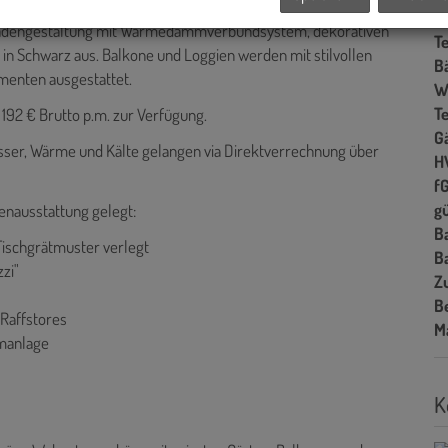
G
Fassadengestaltung mit Wärmedämmverbundsystem, dekorativen
T
 Schwarz aus. Balkone und Loggien werden mit stilvollen
B
menten ausgestattet.
W
T
 192 € Brutto p.m. zur Verfügung.
G
ser, Wärme und Kälte gelangen via Direktverrechnung über
H
f
gü
enausstattung gelegt:
B
Fischgrätmuster verlegt
B
zi"
Z
B
 Raffstores
M
rmanlage
K