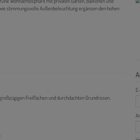
grüne Wohnatmosphäre mit privaten Gärten, Balkonen und
sowie stimmungsvolle Außenbeleuchtung ergänzen den hohen
A
E-
 großzügigen Freiflächen und durchdachten Grundrissen.
A
:
V