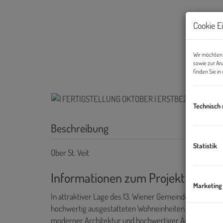
Cookie E
Wir möchten 
sowie zur An
finden Sie i
Technisch
Beschreibung
Statistik
Ober St. Veit
Informationen zum Projekt & Auss
Marketing
In attraktiver Lage des 13. Wiener Gemeindebezirks en
hochwertig ausgestatteten Wohneinheiten. Das stilvol
moderner Architektur und hochwertiger Ausstattung.