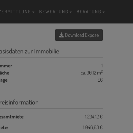
VERMITTLUNG
BEWERTUNG
BERATUNG
Download Expose
asisdaten zur Immobilie
immer
1
2
läche
ca. 30,12 m
tage
EG
reisinformation
esamtmiete:
1.234,12 €
ete:
1.046,63 €