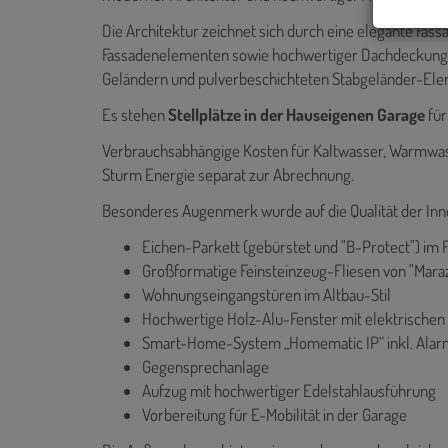
Die Architektur zeichnet sich durch eine elegante 
Fassadenelementen sowie hochwertiger Dachdeckung in
Geländern und pulverbeschichteten Stabgeländer-Ele
Es stehen
Stellplätze in der Hauseigenen Garage
für
Verbrauchsabhängige Kosten für Kaltwasser, Warmwas
Sturm Energie separat zur Abrechnung.
Besonderes Augenmerk wurde auf die Qualität der Inn
Eichen-Parkett (gebürstet und "B-Protect") im 
Großformatige Feinsteinzeug-Fliesen von "Maraz
Wohnungseingangstüren im Altbau-Stil
Hochwertige Holz-Alu-Fenster mit elektrischen
Smart-Home-System „Homematic IP“ inkl. Ala
Gegensprechanlage
Aufzug mit hochwertiger Edelstahlausführung
Vorbereitung für E-Mobilität in der Garage