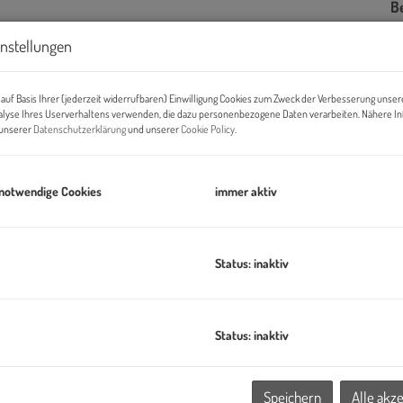
B
U
instellungen
m
auf Basis Ihrer (jederzeit widerrufbaren) Einwilligung Cookies zum Zweck der Verbesserung unser
Pr
alyse Ihres Userverhaltens verwenden, die dazu personenbezogene Daten verarbeiten. Nähere I
n unserer
Datenschutzerklärung
und unserer
Cookie Policy
.
Ab
K
 notwendige Cookies
immer aktiv
B
Status: inaktiv
Ob
Z
V
tattung
O
Status: inaktiv
N
tsteht mit dem Projekt ein exklusives Wohnhaus mit nur vier
W
le Neubauprojekt verbindet klassische Altbau-Elemente mit
Speichern
Alle akz
N