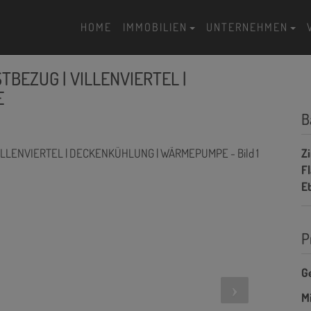
HOME
IMMOBILIEN
UNTERNEHMEN
TBEZUG | VILLENVIERTEL |
E
B
Z
F
E
P
G
Mi