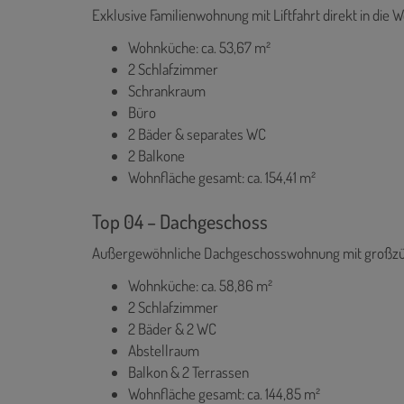
Exklusive Familienwohnung mit Liftfahrt direkt in die 
Wohnküche: ca. 53,67 m²
2 Schlafzimmer
Schrankraum
Büro
2 Bäder & separates WC
2 Balkone
Wohnfläche gesamt: ca. 154,41 m²
Top 04 – Dachgeschoss
Außergewöhnliche Dachgeschosswohnung mit großzü
Wohnküche: ca. 58,86 m²
2 Schlafzimmer
2 Bäder & 2 WC
Abstellraum
Balkon & 2 Terrassen
Wohnfläche gesamt: ca. 144,85 m²