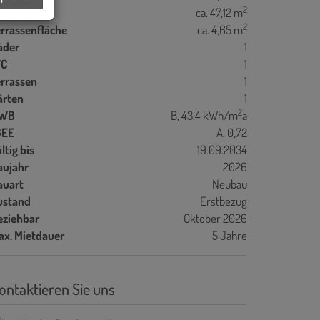
2
artenfläche
ca. 47,12 m
2
errassenfläche
ca. 4,65 m
äder
1
C
1
errassen
1
ärten
1
2
WB
B, 43.4 kWh/m
a
GEE
A, 0,72
ltig bis
19.09.2034
aujahr
2026
auart
Neubau
ustand
Erstbezug
eziehbar
Oktober 2026
ax. Mietdauer
5 Jahre
ontaktieren Sie uns