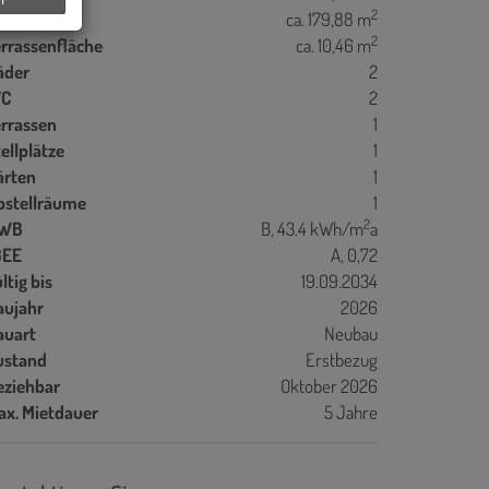
2
artenfläche
ca. 179,88 m
2
errassenfläche
ca. 10,46 m
äder
2
C
2
errassen
1
ellplätze
1
ärten
1
bstellräume
1
2
WB
B, 43.4 kWh/m
a
GEE
A, 0,72
ltig bis
19.09.2034
aujahr
2026
auart
Neubau
ustand
Erstbezug
eziehbar
Oktober 2026
ax. Mietdauer
5 Jahre