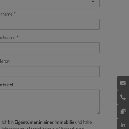
orname
achname
lefon
chricht
Ich bin
Eigentümer:in einer Immobilie
und habe
Interesse an Informationen zur Vermarktung