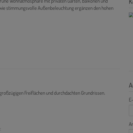
K
grüne Wohnatmosphäre mit privaten Gärten, Balkonen und
sowie stimmungsvolle Außenbeleuchtung ergänzen den hohen
A
 großzügigen Freiflächen und durchdachten Grundrissen.
E-
A
: