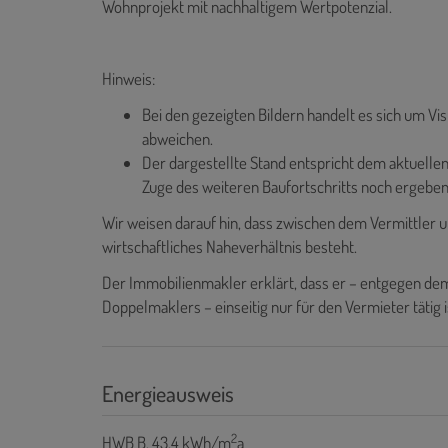
Wohnprojekt mit nachhaltigem Wertpotenzial.
Hinweis:
Bei den gezeigten Bildern handelt es sich um Vi
abweichen.
Der dargestellte Stand entspricht dem aktuell
Zuge des weiteren Baufortschritts noch ergeben
Wir weisen darauf hin, dass zwischen dem Vermittler u
wirtschaftliches Naheverhältnis besteht.
Der Immobilienmakler erklärt, dass er – entgegen dem
Doppelmaklers – einseitig nur für den Vermieter tätig i
Energieausweis
2
HWB
B, 43.4 kWh/m
a