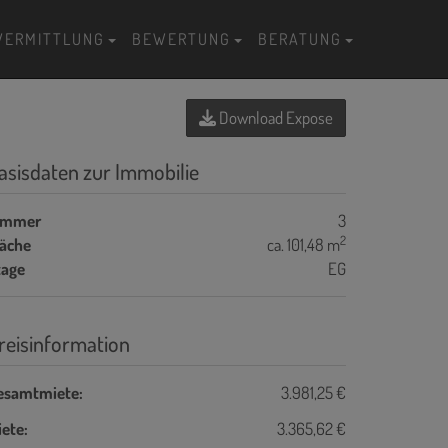
VERMITTLUNG
BEWERTUNG
BERATUNG
Download Expose
asisdaten zur Immobilie
immer
3
2
läche
ca. 101,48 m
tage
EG
reisinformation
esamtmiete:
3.981,25 €
ete:
3.365,62 €