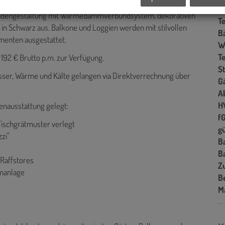
G
Fassadengestaltung mit Wärmedämmverbundsystem, dekorativen
T
 Schwarz aus. Balkone und Loggien werden mit stilvollen
B
menten ausgestattet.
W
T
 192 € Brutto p.m. zur Verfügung.
St
ser, Wärme und Kälte gelangen via Direktverrechnung über
G
A
H
enausstattung gelegt:
f
Fischgrätmuster verlegt
gü
zi"
B
B
 Raffstores
Z
rmanlage
B
M