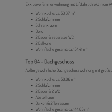
Exklusive Familienwohnung mit Liftfahrt direkt in die 
Wohnküche: ca. 53,67 m²
2 Schlafzimmer
Schrankraum
Büro
2 Bäder & separates WC
2 Balkone
Wohnfläche gesamt: ca. 154,41 m²
Top 04 – Dachgeschoss
Außergewöhnliche Dachgeschosswohnung mit großzü
Wohnküche: ca. 58,86 m²
2 Schlafzimmer
2 Bäder & 2 WC
Abstellraum
Balkon & 2 Terrassen
Wohnfläche gesamt: ca. 144,85 m²