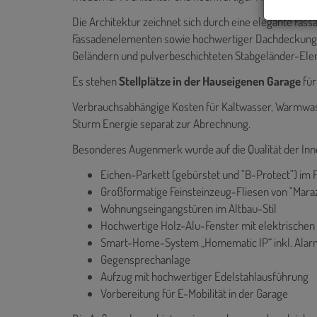
Die Architektur zeichnet sich durch eine elegante 
Fassadenelementen sowie hochwertiger Dachdeckung in
Geländern und pulverbeschichteten Stabgeländer-Ele
Es stehen
Stellplätze in der Hauseigenen Garage
für
Verbrauchsabhängige Kosten für Kaltwasser, Warmwas
Sturm Energie separat zur Abrechnung.
Besonderes Augenmerk wurde auf die Qualität der Inn
Eichen-Parkett (gebürstet und "B-Protect") im 
Großformatige Feinsteinzeug-Fliesen von "Maraz
Wohnungseingangstüren im Altbau-Stil
Hochwertige Holz-Alu-Fenster mit elektrischen
Smart-Home-System „Homematic IP“ inkl. Ala
Gegensprechanlage
Aufzug mit hochwertiger Edelstahlausführung
Vorbereitung für E-Mobilität in der Garage