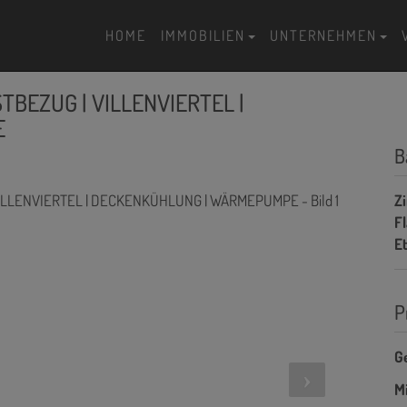
HOME
IMMOBILIEN
UNTERNEHMEN
TBEZUG | VILLENVIERTEL |
E
B
Z
F
E
P
G
Mi