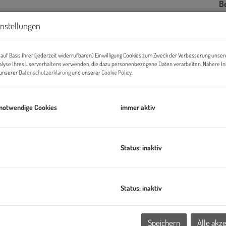
B
U
instellungen
m
auf Basis Ihrer (jederzeit widerrufbaren) Einwilligung Cookies zum Zweck der Verbesserung unser
Pr
alyse Ihres Userverhaltens verwenden, die dazu personenbezogene Daten verarbeiten. Nähere I
n unserer
Datenschutzerklärung
und unserer
Cookie Policy
.
Ab
K
 notwendige Cookies
immer aktiv
B
Status: inaktiv
Ob
Z
V
tattung
O
Status: inaktiv
N
tsteht mit dem Projekt ein exklusives Wohnhaus mit nur vier
W
le Neubauprojekt verbindet klassische Altbau-Elemente mit
Speichern
Alle akz
N