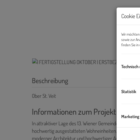
Cookie E
Wir möchten 
sowie zur An
finden Sie i
Technisch
Beschreibung
Statistik
Ober St. Veit
Informationen zum Projekt & Auss
Marketing
In attraktiver Lage des 13. Wiener Gemeindebezirks en
hochwertig ausgestatteten Wohneinheiten. Das stilvol
moderner Architektur und hochwertiger Ausstattung.