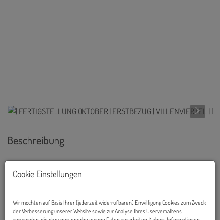
Beschreibung
Ober St. Veit
Cookie Einstellungen
Informationen zum Projekt & Ausstattung
Wir möchten auf Basis Ihrer (jederzeit widerrufbaren) Einwilligung Cookies zum Zweck
In attraktiver Lage des 13. Wiener Gemeindebezirks entsteht mit
der Verbesserung unserer Website sowie zur Analyse Ihres Userverhaltens
dem Projekt ein exklusives Wohnhaus mit nur vier hochwertig
verwenden, die dazu personenbezogene Daten verarbeiten. Nähere Informationen