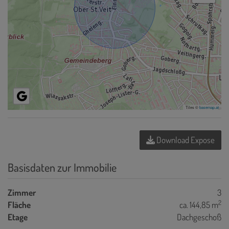
Tiles ©
basemap.at
Download Expose
Basisdaten zur Immobilie
Zimmer
3
2
Fläche
ca. 144,85 m
Etage
Dachgeschoß