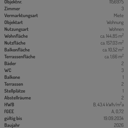
Objektnr.
1156975
Zimmer
3
Vermarktungsart
Miete
Objektart
Wohnung
Nutzungsart
Wohnen
2
Wohnfläche
ca. 144,85 m
2
Nutzfläche
ca. 157,03 m
2
Balkonfläche
ca. 10,52 m
2
Terrassenfläche
ca. 1,66 m
Bäder
2
WC
3
Balkone
1
Terrassen
2
Stellplätze
1
Abstellräume
2
2
HWB
B, 43.4 kWh/m
a
fGEE
A, 0,72
gültig bis
19.09.2034
Baujahr
2026