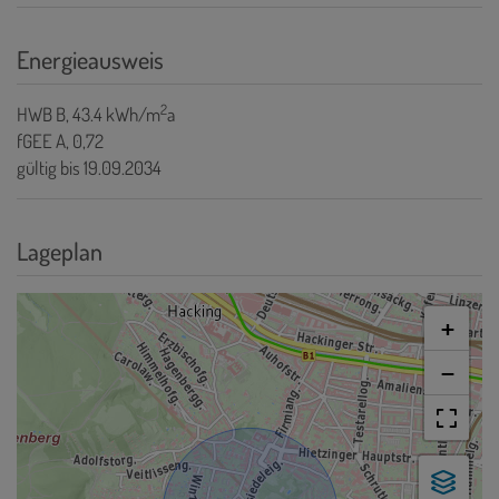
Energieausweis
2
HWB
B, 43.4 kWh/m
a
fGEE
A, 0,72
gültig bis
19.09.2034
Lageplan
+
−