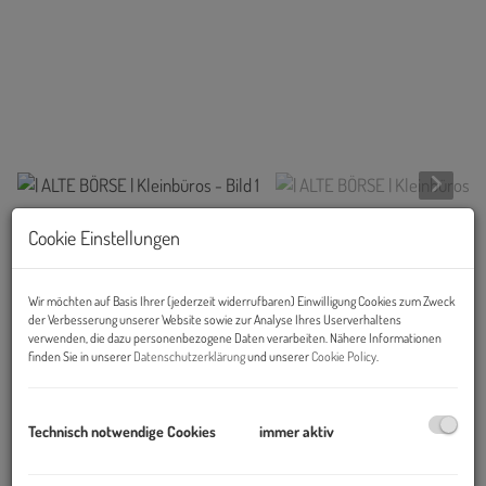
Cookie Einstellungen
Beschreibung
Objekt und Lage:
Wir möchten auf Basis Ihrer (jederzeit widerrufbaren) Einwilligung Cookies zum Zweck
der Verbesserung unserer Website sowie zur Analyse Ihres Userverhaltens
verwenden, die dazu personenbezogene Daten verarbeiten. Nähere Informationen
Das markante Gebäude der ehemaligen Wiener Börse liegt
finden Sie in unserer
Datenschutzerklärung
und unserer
Cookie Policy
.
prominent und auffällig unmittelbar am Schottenring. Mit seinen
zahlreichen historischen Bauwerken zählt der gesamte
Straßenzug des „Rings“ zum Weltkulturerbe Historisches
Technisch notwendige Cookies
immer aktiv
Zentrum von Wien. Er ist in 9 Abschnitte unterteilt, der
Schottenring wurde 1870 nach dem Schottenstift und dem