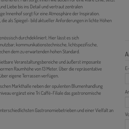
nd Liebe bis ins Detail und vertraut zentralen
ge Innenhof sorgt für eine Atmosphäre der Inspiration.
die als Spiegel- bild aktueller Anforderungen in lichte Höhen
nössisch durchdekliniert. Hier lässt es sich
 nutzbar; kommunikationstechnische, lichtspezifische,
rechen dem zu erwartenden hohen Standard.
A
ietbare Veranstaltungsbereiche und äußerst imposante
E-
normen Raumhöhe von 13 Meter. Über die repräsentative
e über eigene Terrassen verfügen.
orischen Markthalle neben der opulenten Blumenhandlung
A
iveau ergänzt eine Tri Caffè-Filiale das gastronomische
nterschiedlichsten Gastronomiebetrieben und einer Vielfalt an
V