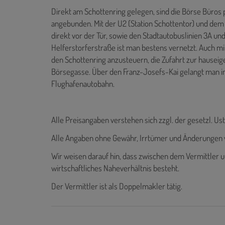
Direkt am Schottenring gelegen, sind die Börse Büros
angebunden. Mit der U2 (Station Schottentor) und dem
direkt vor der Tür, sowie den Stadtautobuslinien 3A und
Helferstorferstraße ist man bestens vernetzt. Auch m
den Schottenring anzusteuern, die Zufahrt zur hauseig
Börsegasse. Über den Franz-Josefs-Kai gelangt man in
Flughafenautobahn.
Alle Preisangaben verstehen sich zzgl. der gesetzl. Ust
Alle Angaben ohne Gewähr, Irrtümer und Änderungen 
Wir weisen darauf hin, dass zwischen dem Vermittler u
wirtschaftliches Naheverhältnis besteht.
Der Vermittler ist als Doppelmakler tätig.