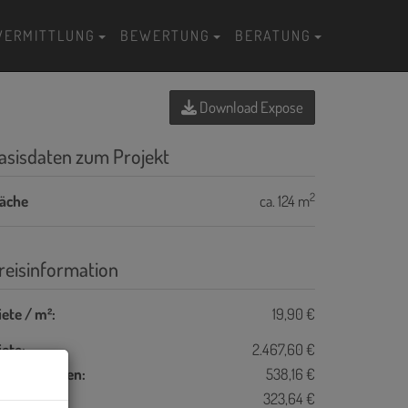
VERMITTLUNG
BEWERTUNG
BERATUNG
Download Expose
asisdaten zum Projekt
2
läche
ca. 124 m
reisinformation
ete / m²:
19,90 €
ete:
2.467,60 €
etriebskosten:
538,16 €
eizkosten:
323,64 €