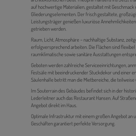
auf hochwertige Materialien, gestaltet mit Geschmack u
Gliederungselementen. Der frisch gestaltete, großzügi
Leistungsträger genießen luxuriöse Annehmlichkeiten, 
getrieben werden.
Raum, Licht, Atmosphäre − nachhaltige Substanz, zeitge
erfolgversprechend arbeiten. Die Flächen sind flexibel
raumklimatische sowie sanitäre Ausstattungen entsp
Geboten werden zahlreiche Serviceeinrichtungen, anm
Festsäle mit beeindruckender Stuckdekor und einer e
Säulenhalle betritt man die Mietbereiche, die teilweis
Im Souterrain des Gebäudes befindet sich in der hist
Lederleitner auch das Restaurant Hansen. Auf Straßenn
Angebot direkt im Haus.
Optimale Infrastruktur mit einem großen Angebot an u
Geschäften garantiert perfekte Versorgung.