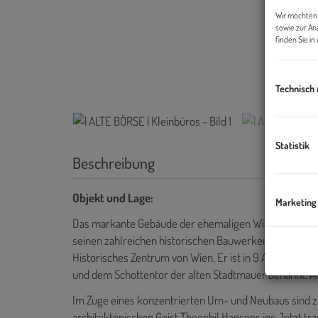
Wir möchten 
sowie zur An
finden Sie i
Technisch
Statistik
Beschreibung
Objekt und Lage:
Marketing
Das markante Gebäude der ehemaligen Wiener Börse lie
seinen zahlreichen historischen Bauwerken zählt der
Historisches Zentrum von Wien. Er ist in 9 Abschnitte 
und dem Schottentor der alten Stadtmauer benannt. An
Im Zuge eines konzentrierten Um- und Neubaus sind z
architektonischen Geist Theophil Hansens ins Jetzt tran