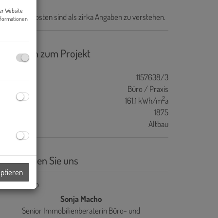
er Website
e Betriebskosten sind als zirka Angaben zu verstehen.
nformationen
asisdaten zum Projekt
ojektnr.
1157638/3
bjektart
Büro / Praxis
2
WB
161.1 kWh/m
a
aujahr
1875
auart
Altbau
ontaktieren Sie uns
eptieren
Sonja Macho
Senior Immobilienberaterin Büro- und