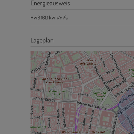
Energieausweis
2
HWB
161.1 kWh/m
a
Lageplan