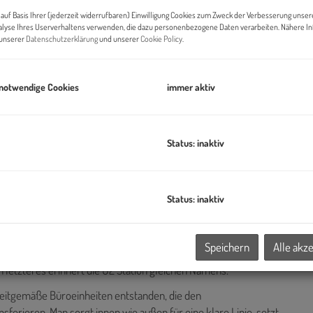
auf Basis Ihrer (jederzeit widerrufbaren) Einwilligung Cookies zum Zweck der Verbesserung unser
Di
alyse Ihres Userverhaltens verwenden, die dazu personenbezogene Daten verarbeiten. Nähere I
n unserer
Datenschutzerklärung
und unserer
Cookie Policy
.
B
 notwendige Cookies
immer aktiv
Pr
O
Status: inaktiv
H
B
B
Status: inaktiv
gt prominent und auffällig unmittelbar am Schottenring. Mit
K
 gesamte Straßenzug des „Rings“ zum Weltkulturerbe
Speichern
Alle akz
unterteilt, der Schottenring wurde 1870 nach dem Schottenstift
 letzteres erinnert die U2 Station gleichen Namens.
eitgemäße Büroeinheiten entstanden, die den
sferieren. Man sorgt innen wie außen für eine klare Linie, setzt