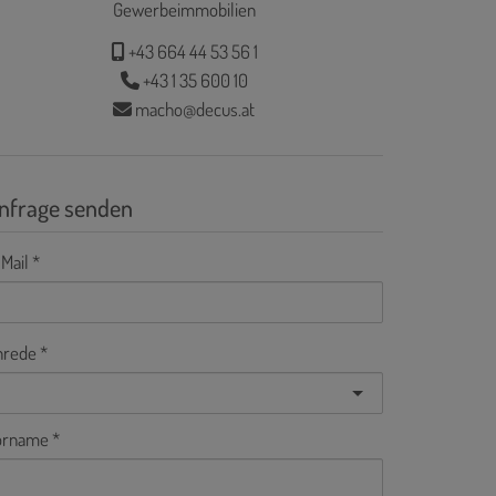
Gewerbeimmobilien
+43 664 44 53 56 1
+43 1 35 600 10
macho@decus.at
nfrage senden
Mail
nrede
orname