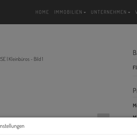
HOME
IMMOBILIEN
UNTERNEHMEN
B
F
P
Mi
Mi
instellungen
B
H