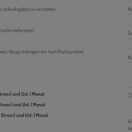
ls zirka Angaben zu verstehen.
N
rzicht mieterseits)
Te
nweis: Neugründungen nur nach Rücksprache)
Na
 Strom) und Ust. | Monat
 Strom) und Ust. | Monat
l. Strom) und Ust. | Monat
Wi
In