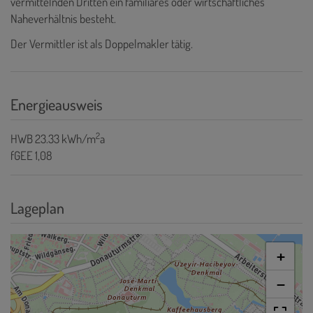
vermittelnden Dritten ein familiäres oder wirtschaftliches
Naheverhältnis besteht.
Der Vermittler ist als Doppelmakler tätig.
Energieausweis
2
HWB
23.33 kWh/m
a
fGEE
1,08
Lageplan
+
−