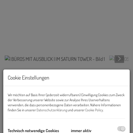
Beschreibung
Cookie Einstellungen
Objekt und Lage:
Wir möchten auf Basis Ihrer (jederzeit widerrufbaren) Einwilligung Cookies zum Zweck
der Verbesserung unserer Website sowie zur Analyse Ihres Userverhaltens
Entworfen von den beiden Stararchitekten Hollein und Neumann,
verwenden, die dazu personenbezogene Daten verarbeiten. Nähere Informationen
ist der
SATURN TOWER
architektonisch und technisch gesehen
finden Sie in unserer
Datenschutzerklärung
und unserer
Cookie Policy
.
eines der Top-Bürogebäude Wiens.
Technisch notwendige Cookies
immer aktiv