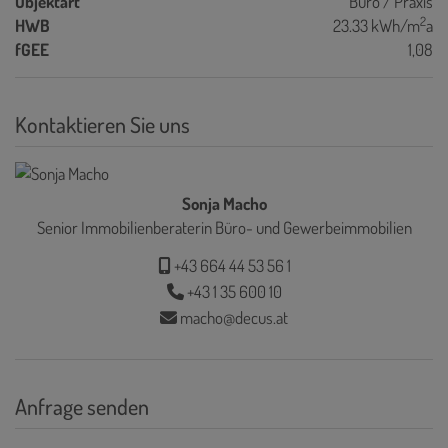
Objektart
Büro / Praxis
2
HWB
23.33 kWh/m
a
fGEE
1,08
Kontaktieren Sie uns
Sonja Macho
Senior Immobilienberaterin Büro- und Gewerbeimmobilien
+43 664 44 53 56 1
+43 1 35 600 10
macho@decus.at
Anfrage senden