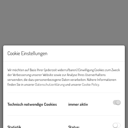
Cookie Einstellungen
Wir möchten auf Basis Ihrer (jederzeit widerrufbaren) Einwilligung Cookies zum Zweck
der Verbesserung unserer Website sowie zur Analyse Ihres Userverhaltens
verwenden, die dazu personenbezogene Daten verarbeiten. Nähere Informationen
Beschreibung
finden Sie in unserer
Datenschutzerklärung
und unserer
Cookie Policy
.
Zur Vermietung gelangen schöne Wohnungen in ausgezeichneter
Verkehrslage in Graz direkt in der Nähe des Hauptbahnhofs und
Technisch notwendige Cookies
immer aktiv
des Europaplatzes.
Statistik
Status: