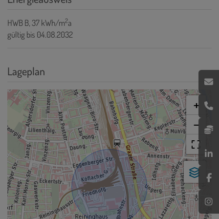
2
HWB
B, 37 kWh/m
a
gültig bis
04.08.2032
Lageplan
+
−