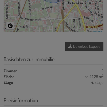
Tiles ©
basemap.at
Download Expose
Basisdaten zur Immobilie
Zimmer
2
2
Fläche
ca. 44,29 m
Etage
4. Etage
Preisinformation