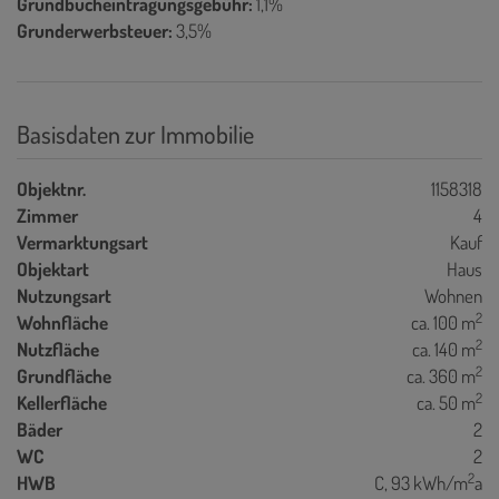
Grundbucheintragungsgebühr:
1,1%
Grunderwerbsteuer:
3,5%
Basisdaten zur Immobilie
Objektnr.
1158318
Zimmer
4
Vermarktungsart
Kauf
Objektart
Haus
Nutzungsart
Wohnen
2
Wohnfläche
ca. 100 m
2
Nutzfläche
ca. 140 m
2
Grundfläche
ca. 360 m
2
Kellerfläche
ca. 50 m
Bäder
2
WC
2
2
HWB
C, 93 kWh/m
a