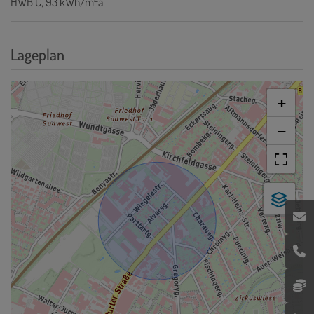
HWB
C, 93 kWh/m
a
Lageplan
+
−