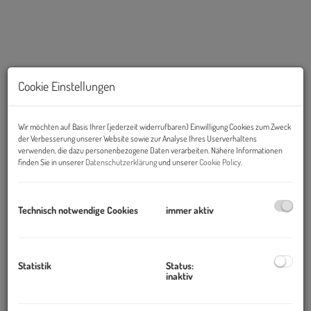
Cookie Einstellungen
Wir möchten auf Basis Ihrer (jederzeit widerrufbaren) Einwilligung Cookies zum Zweck
der Verbesserung unserer Website sowie zur Analyse Ihres Userverhaltens
verwenden, die dazu personenbezogene Daten verarbeiten. Nähere Informationen
finden Sie in unserer
Datenschutzerklärung
und unserer
Cookie Policy
.
Technisch notwendige Cookies
immer aktiv
Beschreibung
Viel Platz, viel Potenzial – Familienhaus in beliebter Wohnlage
Statistik
Status:
inaktiv
In ruhiger Wohnlage des 23. Wiener Gemeindebezirks gelangt