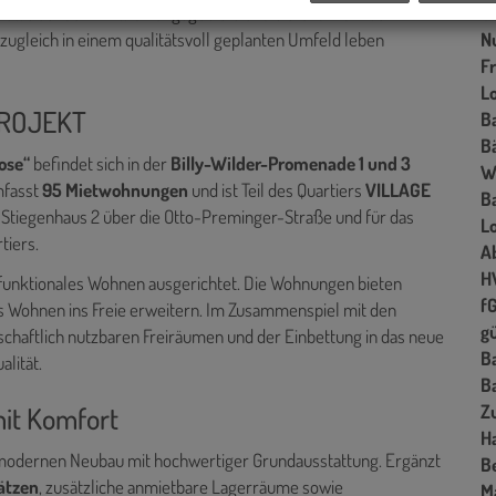
ftsweisenden Entwicklungsgebiets und bietet attraktiven
W
ugleich in einem qualitätsvoll geplanten Umfeld leben
N
Fr
L
PROJEKT
B
B
Rose“
befindet sich in der
Billy-Wilder-Promenade 1 und 3
W
mfasst
95 Mietwohnungen
und ist Teil des Quartiers
VILLAGE
B
s Stiegenhaus 2 über die Otto-Preminger-Straße und für das
L
tiers.
A
H
funktionales Wohnen ausgerichtet. Die Wohnungen bieten
f
as Wohnen ins Freie erweitern. Im Zusammenspiel mit den
gü
schaftlich nutzbaren Freiräumen und der Einbettung in das neue
B
lität.
B
it Komfort
Z
H
modernen Neubau mit hochwertiger Grundausstattung. Ergänzt
B
lätzen
, zusätzliche anmietbare Lagerräume sowie
M