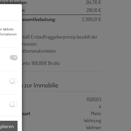
etriebskosten:
314,76 €
msatzsteuer:
218,10 €
onatliche Gesamtbelastung:
2.399,01 €
er Website
nformationen
ovision:
Gemäß Erstauftraggeberprinzip bezahlt der
geber die Provision.
aution:
3 Bruttomonatsmieten
izkostenakonto: 188,86€ Brutto
asisdaten zur Immobilie
jektnr.
1158563
immer
4
ermarktungsart
Miete
bjektart
Wohnung
eptieren
utzungsart
Wohnen