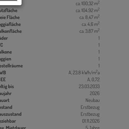
2
ohnfläche
ca. 100,32 m
2
utzfläche
ca. 104,92 m
2
eie Fläche
ca. 8,47 m
2
oggiafläche
ca. 4,6 m
2
alkonfläche
ca. 3,87 m
äder
1
C
1
alkone
1
oggien
1
bstellräume
1
2
WB
A, 23.8 kWh/m
a
GEE
A, 0,72
ltig bis
23.03.2033
aujahr
2026
auart
Neubau
ustand
Erstbezug
auszustand
Erstbezug
eziehbar
01.11.2026
ax. Mietdauer
5 Jahre