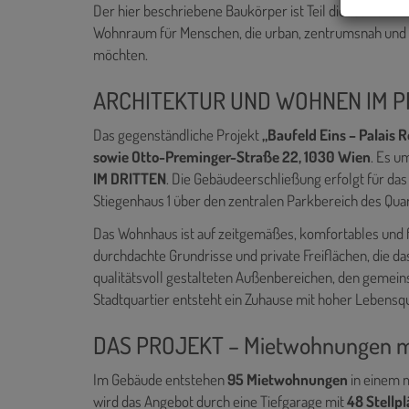
Der hier beschriebene Baukörper ist Teil dieses zukun
Wohnraum für Menschen, die urban, zentrumsnah und z
möchten.
ARCHITEKTUR UND WOHNEN IM 
Das gegenständliche Projekt
„Baufeld Eins – Palais 
sowie Otto-Preminger-Straße 22, 1030 Wien
. Es u
IM DRITTEN
. Die Gebäudeerschließung erfolgt für da
Stiegenhaus 1 über den zentralen Parkbereich des Quar
Das Wohnhaus ist auf zeitgemäßes, komfortables und 
durchdachte Grundrisse und private Freiflächen, die d
qualitätsvoll gestalteten Außenbereichen, den gemein
Stadtquartier entsteht ein Zuhause mit hoher Lebensqua
DAS PROJEKT – Mietwohnungen m
Im Gebäude entstehen
95 Mietwohnungen
in einem 
wird das Angebot durch eine Tiefgarage mit
48 Stellp