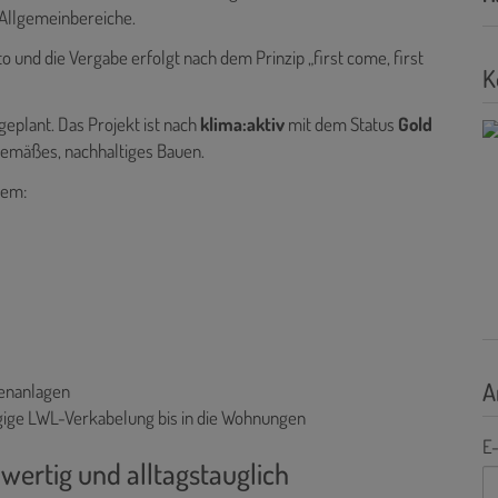
e Allgemeinbereiche.
o und die Vergabe erfolgt nach dem Prinzip „first come, first
K
geplant. Das Projekt ist nach
klima:aktiv
mit dem Status
Gold
tgemäßes, nachhaltiges Bauen.
rem:
A
ßenanlagen
ige LWL-Verkabelung bis in die Wohnungen
E-
ertig und alltagstauglich