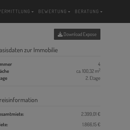
VERMITTLUNG
BEWERTUNG
BERATUNG
Download Expose
asisdaten zur Immobilie
immer
4
2
läche
ca. 100,32 m
tage
2. Etage
reisinformation
esamtmiete:
2.399,01 €
ete:
1.866,15 €