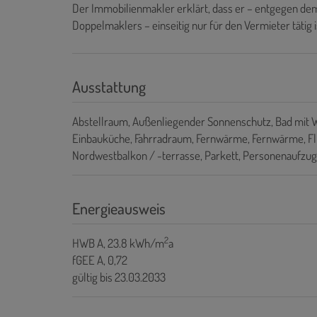
Der Immobilienmakler erklärt, dass er – entgegen dem
Doppelmaklers – einseitig nur für den Vermieter tätig i
Ausstattung
Abstellraum
Außenliegender Sonnenschutz
Bad mit 
Einbauküche
Fahrradraum
Fernwärme
Fernwärme
F
Nordwestbalkon / -terrasse
Parkett
Personenaufzug
Energieausweis
2
HWB
A, 23.8 kWh/m
a
fGEE
A, 0,72
gültig bis
23.03.2033