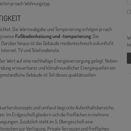
gärten je nach Wohnungstyp
TIGKEIT
richtet. Die Wärmeabgabe und Temperierung erfolgen je nach
gsweise
Fußbodenheizung und -temperierung
. Die
Wi
 Darüber hinaus ist das Gebäude medientechnisch zukunftsfit
In
 Internet, TV und Telefondienste.
er Wert auf eine nachhaltige Energieversorgung gelegt. Neben
bindung erneuerbarer und klimafreundlicher Energiequellen ein
enständliche Gebäude ist Teil dieses qualitätsvollen
 Quartierskonzepts und umfasst begrünte Aufenthaltsbereiche,
n. Im Erdgeschoß gliedern sich die Freiflächen in mehrere
wegungen. Zusätzlich steht im 5. Obergeschoß eine
tznischen zur Verfügung. Private Terrassen und Freiflächen