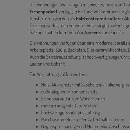
Die Wohnungen überzeugen mit einer zeitlosen und z
Eichenparkett
verlegt, in Bad und WC kommen sorgfäl
Fenstertüren werden als
Holzfenster mit äußerer Al
Für einen wirksamen Sonnenschutz sorgen außenlieg
Balkonsituation kommen
Zip-Screens
zum Einsatz.
Die Wohnungen verfügen über eine moderne, bereits 
Arbeitsplatte, Spüle, Backofen, Glaskeramikkochfeld,
Auch die Sanitärausstattung ist hochwertig ausgeführ
Laufen und Geberit.
Zur Ausstattung zählen weiters:
Holz-Alu-Fenster mit 3-Scheiben-Isoliervergla
außenliegender Sonnenschutz
Eichenparkett in den Wohnräumen
modern ausgestattete Küchen
hochwertige Sanitärausstattung
Rauchwarnmelder in den Aufenthaltsräumen
Gegensprechanlage und Multimedia-Anschlüss