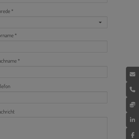
nrede
orname
achname
lefon
chricht