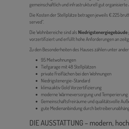
gemeinschaftlich und infrastrukturell gut organisiert
Die Kosten der Stellplätze betragen jeweils € 225 brutt
served“.
Die Wohnbereiche sind als
Niedrigstenergiegebäude
vorzertifiziert und erfüllt hohe Anforderungen an zei
Zu den Besonderheiten des Hauses zählen unter ande
95 Mietwohnungen
Tiefgarage mit 48 Stellplätzen
private Freiflächen bei den Wohnungen
Niedrigstenergie-Standard
klima:aktiv Gold Vorzertifizierung
moderne Wärmeversorgung und Temperierung
Gemeinschaftsfreiräume und qualitätsvolle Au
gute Medienanbindung durch betreiberunabhäng
DIE AUSSTATTUNG – modern, hochw