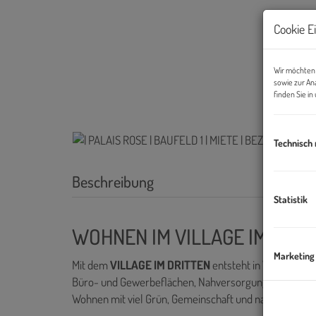
Cookie E
Wir möchten 
sowie zur An
finden Sie i
Technisch
Beschreibung
Statistik
WOHNEN IM VILLAGE IM DRIT
Marketing
Mit dem
VILLAGE IM DRITTEN
entsteht in Wien ein n
Büro- und Gewerbeflächen, Nahversorgung sowie Kin
Wohnen mit viel Grün, Gemeinschaft und nachhaltiger 