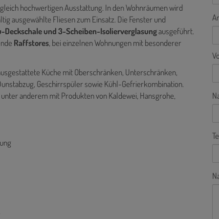
ugleich hochwertigen Ausstattung. In den Wohnräumen wird
A
tig ausgewählte Fliesen zum Einsatz. Die Fenster und
u-Deckschale und 3-Scheiben-Isolierverglasung
ausgeführt.
ende
Raffstores
, bei einzelnen Wohnungen mit besonderer
V
ausgestattete Küche mit Oberschränken, Unterschränken,
 Dunstabzug, Geschirrspüler sowie Kühl-Gefrierkombination.
t, unter anderem mit Produkten von Kaldewei, Hansgrohe,
N
Te
sung
Na
e