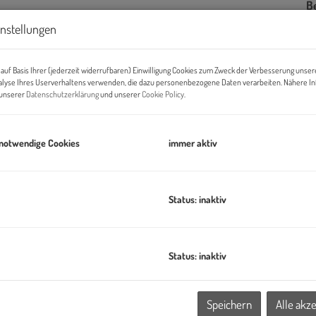
B
U
instellungen
m
auf Basis Ihrer (jederzeit widerrufbaren) Einwilligung Cookies zum Zweck der Verbesserung unser
alyse Ihres Userverhaltens verwenden, die dazu personenbezogene Daten verarbeiten. Nähere I
Pr
n unserer
Datenschutzerklärung
und unserer
Cookie Policy
.
Ab
K
 notwendige Cookies
immer aktiv
He
Status: inaktiv
B
TEN
Ob
Z
Status: inaktiv
eues, lebendiges Stadtquartier mit rund 2.000 Wohnungen, dazu
V
derbetreuungs- und Bildungseinrichtungen, welches modernes
O
Energieversorgung verbindet.
Speichern
Alle akz
N