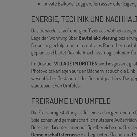
private Balkone, Loggien, Terrassen oder Eigen
ENERGIE, TECHNIK UND NACHHAL
Das Gebäude ist auf energieeffizientes Wohnen ausge
Lage der Wohnung über
Bauteilaktivierung
beziehun
Steuerung erfolgt über ein zentrales Raumthermostat.
geplant und bietet flexible Anschlussmöglichkeiten für
Im Quartier
VILLAGE IM DRITTEN
wird insgesamt groß
Photovoltaikanlagen auf den Dächern ist auch die Ein
wesentlicher Bestandteil des Gesamtquartiers. Das geg
städtebaulichen Umfelds.
FREIRÄUME UND UMFELD
Die Freiraumgestaltung ist Teil eines übergeordneten
Spielzonen und gemeinschaftlich nutzbare Außenfläche
Bereiche, darunter Innenhof, Spielbereiche und Durch
Gemeinschaftsterrasse
mit begrünten Flächen und Si