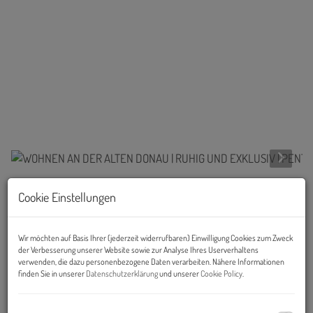
Cookie Einstellungen
Beschreibung
Wir möchten auf Basis Ihrer (jederzeit widerrufbaren) Einwilligung Cookies zum Zweck
Exklusive Gartenwohnung & luxuriöses
der Verbesserung unserer Website sowie zur Analyse Ihres Userverhaltens
verwenden, die dazu personenbezogene Daten verarbeiten. Nähere Informationen
Penthouse
finden Sie in unserer
Datenschutzerklärung
und unserer
Cookie Policy
.
Mitten im Grünen, eingebettet in eine ruhige Straße und doch nur