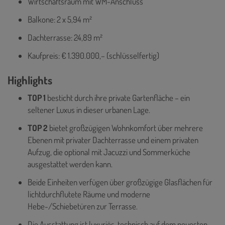
Wirtschaftsraum mit WM-Anschluss
Balkone: 2 x 5,94 m²
Dachterrasse: 24,89 m²
Kaufpreis: € 1.390.000,– (schlüsselfertig)
Highlights
TOP 1
besticht durch ihre private Gartenfläche – ein
seltener Luxus in dieser urbanen Lage.
TOP 2
bietet großzügigen Wohnkomfort über mehrere
Ebenen mit privater Dachterrasse und einem privaten
Aufzug, die optional mit Jacuzzi und Sommerküche
ausgestattet werden kann.
Beide Einheiten verfügen über großzügige Glasflächen für
lichtdurchflutete Räume und moderne
Hebe-/Schiebetüren zur Terrasse.
Die Ausstattung ist luxuriös, technisch auf dem neuesten