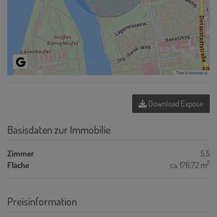
Tiles ©
basemap.at
Download Expose
Basisdaten zur Immobilie
Zimmer
5,5
2
Fläche
ca. 176,72 m
Preisinformation