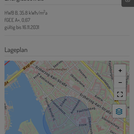
2
HWB
B, 35.8 kWh/m
a
fGEE
A+, 0,67
gültig bis
16.11.2031
Lageplan
+
−