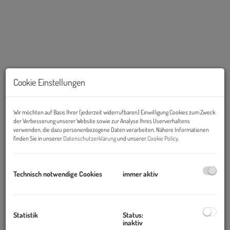
Cookie Einstellungen
Wir möchten auf Basis Ihrer (jederzeit widerrufbaren) Einwilligung Cookies zum Zweck
der Verbesserung unserer Website sowie zur Analyse Ihres Userverhaltens
Beschreibung
verwenden, die dazu personenbezogene Daten verarbeiten. Nähere Informationen
finden Sie in unserer
Datenschutzerklärung
und unserer
Cookie Policy
.
Der Klausgraben in Langenzersdorf zählt zu den besonders
ruhigen und naturnahen Lagen im Norden Wiens, an der
Technisch notwendige Cookies
immer aktiv
Schnittstelle zwischen Strebersdorf und den Ausläufern des
Bisambergs.
Statistik
Status:
Geprägt von Weinbergen, Feldern und kleinen Waldstücken
inaktiv