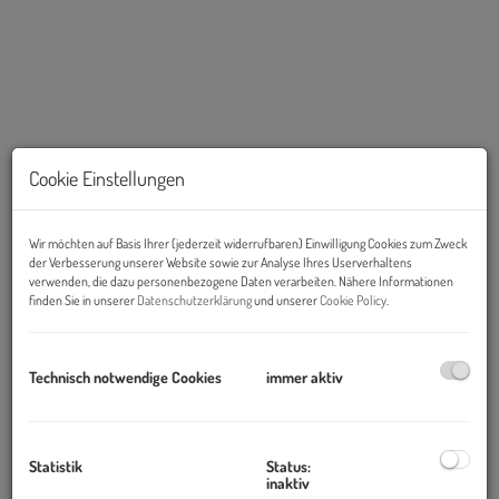
Cookie Einstellungen
Wir möchten auf Basis Ihrer (jederzeit widerrufbaren) Einwilligung Cookies zum Zweck
der Verbesserung unserer Website sowie zur Analyse Ihres Userverhaltens
Beschreibung
verwenden, die dazu personenbezogene Daten verarbeiten. Nähere Informationen
finden Sie in unserer
Datenschutzerklärung
und unserer
Cookie Policy
.
Der Klausgraben in Langenzersdorf zählt zu den besonders
ruhigen und naturnahen Lagen im Norden Wiens, an der
Technisch notwendige Cookies
immer aktiv
Schnittstelle zwischen Strebersdorf und den Ausläufern des
Bisambergs.
Statistik
Status:
Geprägt von Weinbergen, Feldern und kleinen Waldstücken
inaktiv