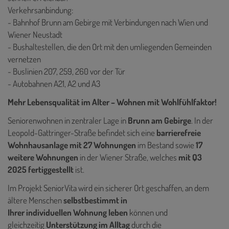
Verkehrsanbindung:
- Bahnhof Brunn am Gebirge mit Verbindungen nach Wien und
Wiener Neustadt
- Bushaltestellen, die den Ort mit den umliegenden Gemeinden
vernetzen
- Buslinien 207, 259, 260 vor der Tür
- Autobahnen A21, A2 und A3
Mehr Lebensqualität im Alter – Wohnen mit Wohlfühlfaktor!
Seniorenwohnen in zentraler Lage in
Brunn am Gebirge
. In der
Leopold-Gattringer-Straße befindet sich eine
barrierefreie
Wohnhausanlage mit 27 Wohnungen
im Bestand sowie
17
weitere Wohnungen
in der Wiener Straße, welches
mit Q3
2025 fertiggestellt
ist.
Im Projekt SeniorVita wird ein sicherer Ort geschaffen, an dem
ältere Menschen
selbstbestimmt in
Ihrer individuellen Wohnung leben
können und
gleichzeitig
Unterstützung im Alltag
durch die