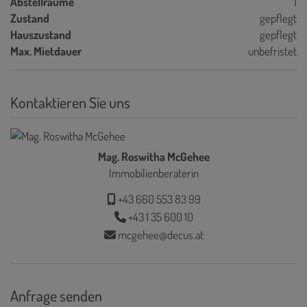
Abstellräume
1
Zustand
gepflegt
Hauszustand
gepflegt
Max. Mietdauer
unbefristet
Kontaktieren Sie uns
Mag. Roswitha McGehee
Immobilienberaterin
+43 660 553 83 99
+43 1 35 600 10
mcgehee@decus.at
Anfrage senden