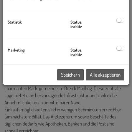
Statistik
Status:
inaktiv
Marketing
Status:
inaktiv
Beschreibung
Speichern
Alle akzeptieren
Das Projekt befindet sich im Herzen von Brunn am Gebirge, einer
charmanten Marktgemeinde im Bezirk Mödling. Diese zentrale
Lage bietet eine hervorragende Infrastruktur und zahlreiche
Annehmlichkeiten in unmittelbarer Nähe.
Einkaufsmöglichkeiten sind in wenigen Gehminuten erreichbar
(am nächsten: Billa). Das Ärztezentrum sowie Geschäfte des
täglichen Bedarfs wie Apotheken, Banken und die Post sind
schnell erreichbar.