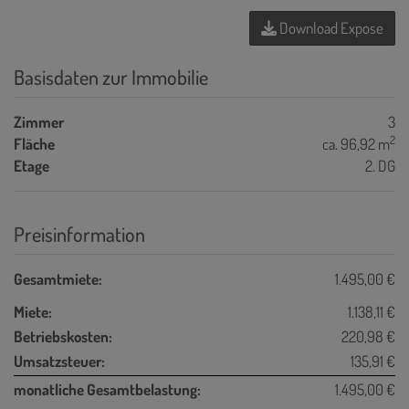
Download Expose
Basisdaten zur Immobilie
Zimmer
3
2
Fläche
ca. 96,92 m
Etage
2. DG
Preisinformation
Gesamtmiete:
1.495,00 €
Miete:
1.138,11 €
Betriebskosten:
220,98 €
Umsatzsteuer:
135,91 €
monatliche Gesamtbelastung:
1.495,00 €