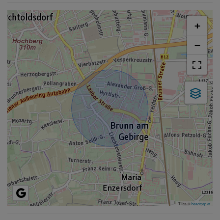
+
−
Tiles ©
basemap.at