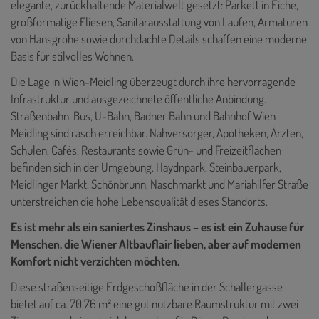
elegante, zurückhaltende Materialwelt gesetzt: Parkett in Eiche,
großformatige Fliesen, Sanitärausstattung von Laufen, Armaturen
von Hansgrohe sowie durchdachte Details schaffen eine moderne
Basis für stilvolles Wohnen.
Die Lage in Wien-Meidling überzeugt durch ihre hervorragende
Infrastruktur und ausgezeichnete öffentliche Anbindung.
Straßenbahn, Bus, U-Bahn, Badner Bahn und Bahnhof Wien
Meidling sind rasch erreichbar. Nahversorger, Apotheken, Ärzten,
Schulen, Cafés, Restaurants sowie Grün- und Freizeitflächen
befinden sich in der Umgebung. Haydnpark, Steinbauerpark,
Meidlinger Markt, Schönbrunn, Naschmarkt und Mariahilfer Straße
unterstreichen die hohe Lebensqualität dieses Standorts.
Es ist mehr als ein saniertes Zinshaus – es ist ein Zuhause für
Menschen, die Wiener Altbauflair lieben, aber auf modernen
Komfort nicht verzichten möchten.
Diese straßenseitige Erdgeschoßfläche in der Schallergasse
bietet auf ca. 70,76 m² eine gut nutzbare Raumstruktur mit zwei