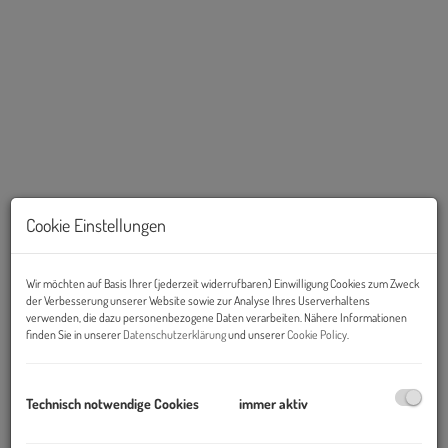
Cookie Einstellungen
Beschreibung
Wir möchten auf Basis Ihrer (jederzeit widerrufbaren) Einwilligung Cookies zum Zweck
der Verbesserung unserer Website sowie zur Analyse Ihres Userverhaltens
verwenden, die dazu personenbezogene Daten verarbeiten. Nähere Informationen
finden Sie in unserer
Datenschutzerklärung
und unserer
Cookie Policy
.
Stilaltbau neu gedacht. Bezugsfertiges
Wohnen in 1120 Wien.
Technisch notwendige Cookies
immer aktiv
Im 12. Bezirk wurde ein klassisches Wiener Zinshaus mit viel