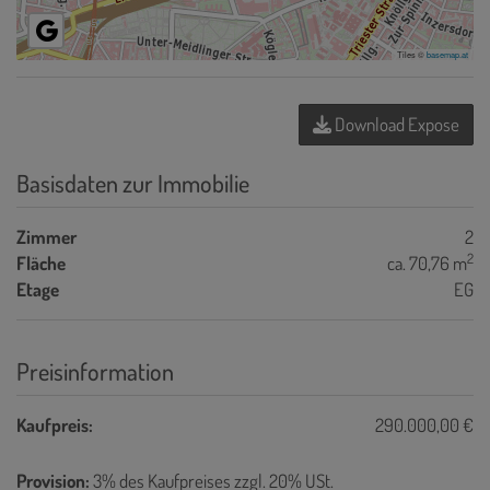
Tiles ©
basemap.at
Download Expose
Basisdaten zur Immobilie
Zimmer
2
2
Fläche
ca. 70,76 m
Etage
EG
Preisinformation
Kaufpreis:
290.000,00 €
Provision:
3% des Kaufpreises zzgl. 20% USt.