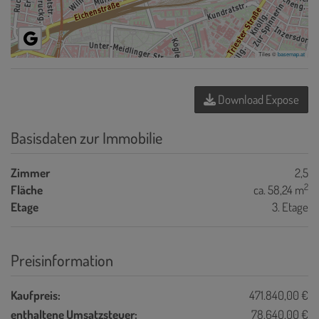
Tiles ©
basemap.at
Download Expose
Basisdaten zur Immobilie
Zimmer
2,5
2
Fläche
ca. 58,24 m
Etage
3. Etage
Preisinformation
Kaufpreis:
471.840,00 €
enthaltene Umsatzsteuer:
78.640,00 €