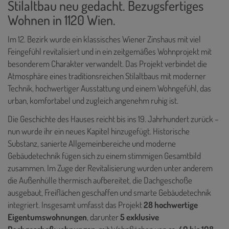
Stilaltbau neu gedacht. Bezugsfertiges
Wohnen in 1120 Wien.
Im 12. Bezirk wurde ein klassisches Wiener Zinshaus mit viel
Feingefühl revitalisiert und in ein zeitgemäßes Wohnprojekt mit
besonderem Charakter verwandelt. Das Projekt verbindet die
Atmosphäre eines traditionsreichen Stilaltbaus mit moderner
Technik, hochwertiger Ausstattung und einem Wohngefühl, das
urban, komfortabel und zugleich angenehm ruhig ist.
Die Geschichte des Hauses reicht bis ins 19. Jahrhundert zurück –
nun wurde ihr ein neues Kapitel hinzugefügt. Historische
Substanz, sanierte Allgemeinbereiche und moderne
Gebäudetechnik fügen sich zu einem stimmigen Gesamtbild
zusammen. Im Zuge der Revitalisierung wurden unter anderem
die Außenhülle thermisch aufbereitet, die Dachgeschoße
ausgebaut, Freiflächen geschaffen und smarte Gebäudetechnik
integriert. Insgesamt umfasst das Projekt
28 hochwertige
Eigentumswohnungen
, darunter
5 exklusive