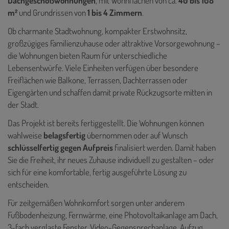
Dachgeschoßwohnungen
, mit Wohnflächen von ca.
40 bis 108
m²
und Grundrissen von
1 bis 4 Zimmern
.
Ob charmante Stadtwohnung, kompakter Erstwohnsitz,
großzügiges Familienzuhause oder attraktive Vorsorgewohnung –
die Wohnungen bieten Raum für unterschiedliche
Lebensentwürfe. Viele Einheiten verfügen über besondere
Freiflächen wie Balkone, Terrassen, Dachterrassen oder
Eigengärten und schaffen damit private Rückzugsorte mitten in
der Stadt.
Das Projekt ist bereits fertiggestellt. Die Wohnungen können
wahlweise
belagsfertig
übernommen oder auf Wunsch
schlüsselfertig gegen Aufpreis
finalisiert werden. Damit haben
Sie die Freiheit, ihr neues Zuhause individuell zu gestalten – oder
sich für eine komfortable, fertig ausgeführte Lösung zu
entscheiden.
Für zeitgemäßen Wohnkomfort sorgen unter anderem
Fußbodenheizung, Fernwärme, eine Photovoltaikanlage am Dach,
3-fach verglaste Fenster, Video-Gegensprechanlage, Aufzug,