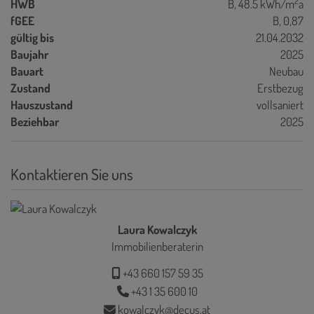
2
HWB
B, 48.5 kWh/m
a
fGEE
B, 0,87
gültig bis
21.04.2032
Baujahr
2025
Bauart
Neubau
Zustand
Erstbezug
Hauszustand
vollsaniert
Beziehbar
2025
Kontaktieren Sie uns
Laura Kowalczyk
Immobilienberaterin
+43 660 157 59 35
+43 1 35 600 10
kowalczyk@decus.at