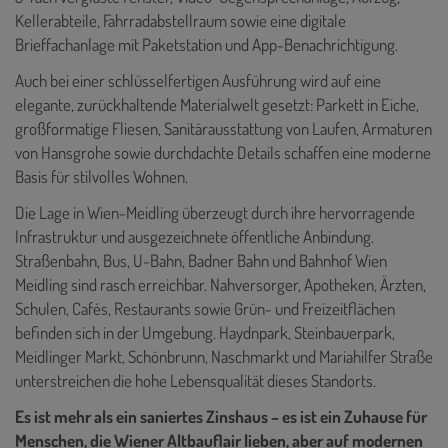
Kellerabteile, Fahrradabstellraum sowie eine digitale
Brieffachanlage mit Paketstation und App-Benachrichtigung.
Auch bei einer schlüsselfertigen Ausführung wird auf eine
elegante, zurückhaltende Materialwelt gesetzt: Parkett in Eiche,
großformatige Fliesen, Sanitärausstattung von Laufen, Armaturen
von Hansgrohe sowie durchdachte Details schaffen eine moderne
Basis für stilvolles Wohnen.
Die Lage in Wien-Meidling überzeugt durch ihre hervorragende
Infrastruktur und ausgezeichnete öffentliche Anbindung.
Straßenbahn, Bus, U-Bahn, Badner Bahn und Bahnhof Wien
Meidling sind rasch erreichbar. Nahversorger, Apotheken, Ärzten,
Schulen, Cafés, Restaurants sowie Grün- und Freizeitflächen
befinden sich in der Umgebung. Haydnpark, Steinbauerpark,
Meidlinger Markt, Schönbrunn, Naschmarkt und Mariahilfer Straße
unterstreichen die hohe Lebensqualität dieses Standorts.
Es ist mehr als ein saniertes Zinshaus – es ist ein Zuhause für
Menschen, die Wiener Altbauflair lieben, aber auf modernen