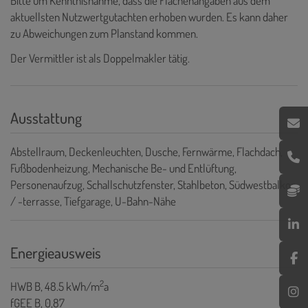
Bitte um Kenntnisnahme, dass die Flächenangaben aus dem
aktuellsten Nutzwertgutachten erhoben wurden. Es kann daher
zu Abweichungen zum Planstand kommen.
Der Vermittler ist als Doppelmakler tätig.
Ausstattung
Abstellraum
Deckenleuchten
Dusche
Fernwärme
Flachdach
Fußbodenheizung
Mechanische Be- und Entlüftung
Personenaufzug
Schallschutzfenster
Stahlbeton
Südwestbalkon
/ -terrasse
Tiefgarage
U-Bahn-Nähe
Energieausweis
2
HWB
B, 48.5 kWh/m
a
fGEE
B, 0,87