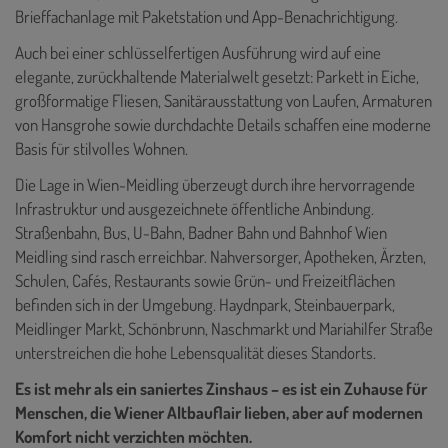
Brieffachanlage mit Paketstation und App-Benachrichtigung.
Auch bei einer schlüsselfertigen Ausführung wird auf eine
elegante, zurückhaltende Materialwelt gesetzt: Parkett in Eiche,
großformatige Fliesen, Sanitärausstattung von Laufen, Armaturen
von Hansgrohe sowie durchdachte Details schaffen eine moderne
Basis für stilvolles Wohnen.
Die Lage in Wien-Meidling überzeugt durch ihre hervorragende
Infrastruktur und ausgezeichnete öffentliche Anbindung.
Straßenbahn, Bus, U-Bahn, Badner Bahn und Bahnhof Wien
Meidling sind rasch erreichbar. Nahversorger, Apotheken, Ärzten,
Schulen, Cafés, Restaurants sowie Grün- und Freizeitflächen
befinden sich in der Umgebung. Haydnpark, Steinbauerpark,
Meidlinger Markt, Schönbrunn, Naschmarkt und Mariahilfer Straße
unterstreichen die hohe Lebensqualität dieses Standorts.
Es ist mehr als ein saniertes Zinshaus – es ist ein Zuhause für
Menschen, die Wiener Altbauflair lieben, aber auf modernen
Komfort nicht verzichten möchten.