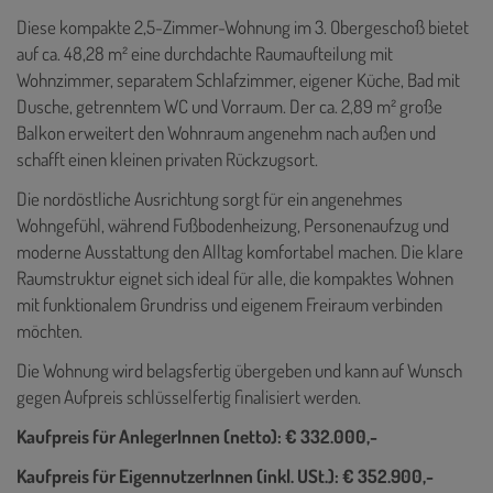
Diese kompakte 2,5-Zimmer-Wohnung im 3. Obergeschoß bietet
auf ca. 48,28 m² eine durchdachte Raumaufteilung mit
Wohnzimmer, separatem Schlafzimmer, eigener Küche, Bad mit
Dusche, getrenntem WC und Vorraum. Der ca. 2,89 m² große
Balkon erweitert den Wohnraum angenehm nach außen und
schafft einen kleinen privaten Rückzugsort.
Die nordöstliche Ausrichtung sorgt für ein angenehmes
Wohngefühl, während Fußbodenheizung, Personenaufzug und
moderne Ausstattung den Alltag komfortabel machen. Die klare
Raumstruktur eignet sich ideal für alle, die kompaktes Wohnen
mit funktionalem Grundriss und eigenem Freiraum verbinden
möchten.
Die Wohnung wird belagsfertig übergeben und kann auf Wunsch
gegen Aufpreis schlüsselfertig finalisiert werden.
Kaufpreis für AnlegerInnen (netto): € 332.000,-
Kaufpreis für EigennutzerInnen (inkl. USt.): € 352.900,-