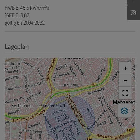
2
HWB
B, 48.5 kWh/m
a
fGEE
B, 0,87
gültig bis
21.04.2032
Lageplan
+
−