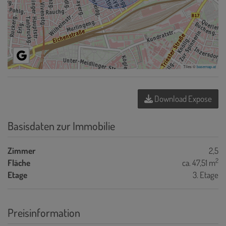
Tiles ©
basemap.at
Download Expose
Basisdaten zur Immobilie
Zimmer
2,5
2
Fläche
ca. 47,51 m
Etage
3. Etage
Preisinformation