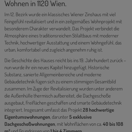
Wohnen in 1120 Wien.
Im 12. Bezirk wurde ein klassisches Wiener Zinshaus mit viel
Feingefühl revitalisiert und in ein zeitgemäßes Wohnprojekt mit
besonderem Charakter verwandelt. Das Projekt verbindet die
Atmosphäre eines traditionsreichen Stilaltbaus mit moderner
Technik, hochwertiger Ausstattung und einem Wohngefühl, das
urban, komfortabel und zugleich angenehm ruhig ist.
Die Geschichte des Hauses reicht bis ins 19. Jahrhundert zurück –
nun wurde ihr ein neues Kapitel hinzugefügt. Historische
Substanz, sanierte Allgemeinbereiche und moderne
Gebäudetechnik fügen sich zu einem stimmigen Gesamtbild
zusammen. Im Zuge der Revitalisierung wurden unter anderem
die Außenhülle thermisch aufbereitet, die Dachgeschoße
ausgebaut, Freiflächen geschaffen und smarte Gebäudetechnik
integriert. Insgesamt umfasst das Projekt
28 hochwertige
Eigentumswohnungen
, darunter
5 exklusive
Dachgeschoßwohnungen
, mit Wohnflächen von ca.
40 bis 108
m²
und Grundrissen von
1 bis 4 Zimmern
.