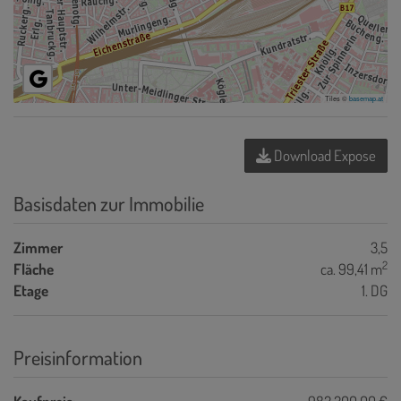
Tiles ©
basemap.at
Download Expose
Basisdaten zur Immobilie
Zimmer
3,5
2
Fläche
ca. 99,41 m
Etage
1. DG
Preisinformation