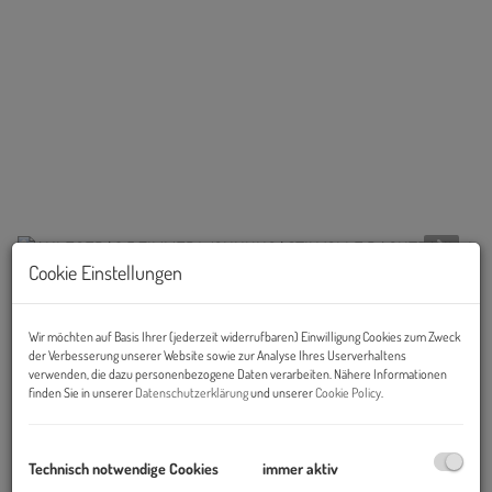
Cookie Einstellungen
Beschreibung
Wir möchten auf Basis Ihrer (jederzeit widerrufbaren) Einwilligung Cookies zum Zweck
der Verbesserung unserer Website sowie zur Analyse Ihres Userverhaltens
verwenden, die dazu personenbezogene Daten verarbeiten. Nähere Informationen
Stilaltbau neu gedacht. Bezugsfertiges
finden Sie in unserer
Datenschutzerklärung
und unserer
Cookie Policy
.
Wohnen in 1120 Wien.
Im 12. Bezirk wurde ein klassisches Wiener Zinshaus mit viel
Technisch notwendige Cookies
immer aktiv