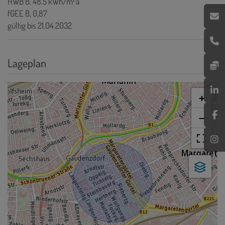
HWB
B, 48.5 kWh/m
a
fGEE
B, 0,87
gültig bis
21.04.2032
Lageplan
+
−