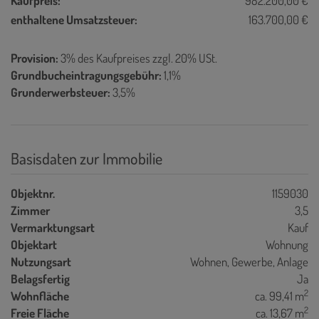
Kaufpreis:
982.200,00 €
enthaltene Umsatzsteuer:
163.700,00 €
Provision:
3% des Kaufpreises zzgl. 20% USt.
Grundbucheintragungsgebühr:
1,1%
Grunderwerbsteuer:
3,5%
Basisdaten zur Immobilie
Objektnr.
1159030
Zimmer
3,5
Vermarktungsart
Kauf
Objektart
Wohnung
Nutzungsart
Wohnen
Gewerbe
Anlage
Belagsfertig
Ja
2
Wohnfläche
ca. 99,41 m
2
Freie Fläche
ca. 13,67 m