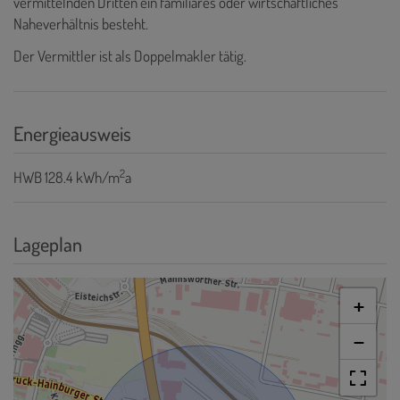
vermittelnden Dritten ein familiäres oder wirtschaftliches
Naheverhältnis besteht.
Der Vermittler ist als Doppelmakler tätig.
Energieausweis
2
HWB
128.4 kWh/m
a
Lageplan
+
−