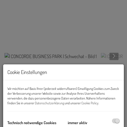
Beschreibung
Cookie Einstellungen
Objekt und Lage:
Wir möchten auf Basis Ihrer (jederzeit widerrufbaren) Einwilligung Cookies zum Zweck
der Verbesserung unserer Website sowie zur Analyse Ihres Userverhaltens
Der Concorde Business Park bietet seinen Mietern auf insgesamt
verwenden, die dazu personenbezogene Daten verarbeiten. Nähere Informationen
ca. 26.000 m² moderne, an die jeweiligen spezifischen
finden Sie in unserer
Datenschutzerklärung
und unserer
Cookie Policy
.
Bedürfnisse angepasste Büroräumlichkeiten.
Die
Büros
im zeitlosen Design sind mit Raumkühlung
Technisch notwendige Cookies
immer aktiv