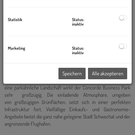
ausgestattet und
ab einer Größe von ca. 26 m²
verfügbar
(Kleinbüros 1 Raum, Sanitär am Gang).
Statistik
Status:
inaktiv
Am Knotenpunkt von A4 und S1, direkt beim Flughafen Wien
gelegen, ist der Concorde Business Park ein idealer
Ausgangspunkt für geschäftliche Verbindungen nach ganz Europa.
Marketing
Status:
Mit dem PKW erreicht man in weniger als 15 Minuten die Wiener
inaktiv
Innenstadt.
Speichern
Alle akzeptieren
Durch seine architektonische Gestaltung und der Einbindung in
eine parkähnliche Landschaft wirkt der Concorde Business Park
sehr großzügig. Die einladende Atmosphäre, umgeben
von großzügigen Grünflächen, setzt sich in einer perfekten
Infrastruktur fort. Vielfältige Einkaufs- und Gastronomie-
Angebote bietet die ganz nahe gelegene Stadt Schwechat und der
angrenzende Flughafen.