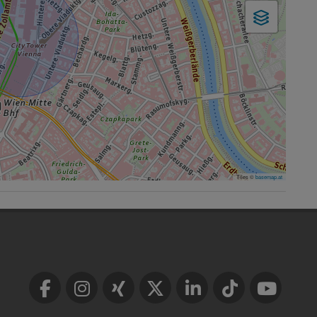
Tiles ©
basemap.at