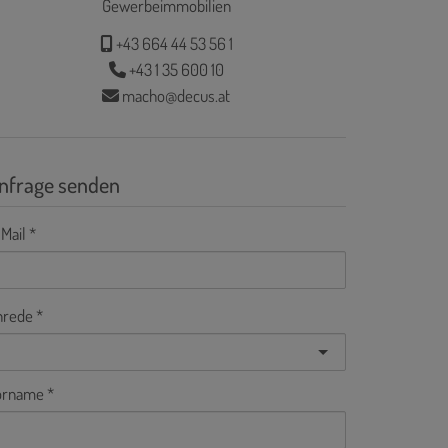
Gewerbeimmobilien
+43 664 44 53 56 1
+43 1 35 600 10
macho@decus.at
nfrage senden
Mail
nrede
orname