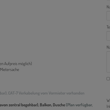
N
Te
Na
en Aufpreis möglich)
 Mietersache
ehbar), CAT-7 Verkabelung vom Vormieter vorhanden
Wi
 davon zentral begehbar), Balkon, Dusche
(Plan verfügbar,
In