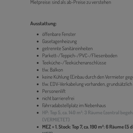
Mietpreise: sind als ab-Preise zu verstehen
Ausstattung:
öffenbare Fenster
Gasetagenheizung
getrennte Sanitäreinheiten
Parkett-/Teppich-/PVC-/Fliesenboden
Teeküche-/Teeküchenanschlüsse
tlw. Balkon
keine Kühlung (Einbau durch den Vermieter geg
tlw. EDV-Verkabelung vorhanden, grundsätzlich
Personenlift
nicht barrierefrei
Fahrradabstellplatz im Nebenhaus
HP: Top 5, ca. 140 m²: 3 Räume (zentral beg
(VERMIETET)
MEZ = 1. Stock: Top 7, ca. 190 m²: 6 Räume (5