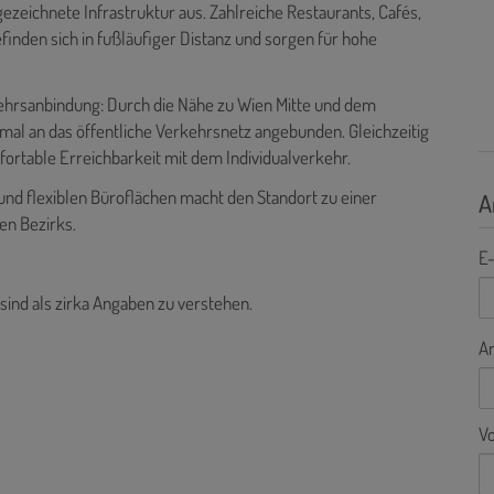
ezeichnete Infrastruktur aus. Zahlreiche Restaurants, Cafés,
inden sich in fußläufiger Distanz und sorgen für hohe
ehrsanbindung: Durch die Nähe zu Wien Mitte und dem
mal an das öffentliche Verkehrsnetz angebunden. Gleichzeitig
ortable Erreichbarkeit mit dem Individualverkehr.
nd flexiblen Büroflächen macht den Standort zu einer
A
en Bezirks.
E-
 sind als zirka Angaben zu verstehen.
A
V