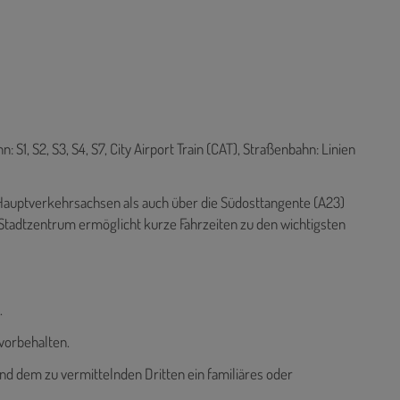
S1, S2, S3, S4, S7, City Airport Train (CAT), Straßenbahn: Linien
n Hauptverkehrsachsen als auch über die Südosttangente (A23)
Stadtzentrum ermöglicht kurze Fahrzeiten zu den wichtigsten
.
vorbehalten.
nd dem zu vermittelnden Dritten ein familiäres oder