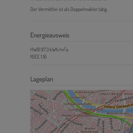
Der Vermittler ist als Doppelmakler tätig.
Energieausweis
2
HWB
97.3 kWh/m
a
fGEE
1,16
Lageplan