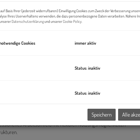
Di
si
auf Basis Ihrer (jederzeit widerrufbaren) Einwilligung Cookies zum Zweck der Verbesserung unser
alyse Ihres Userverhaltens verwenden, die dazu personenbezogene Daten verarbeiten. Nähere I
n unserer
Datenschutzerklärung
und unserer
Cookie Policy
.
B
 notwendige Cookies
immer aktiv
Pr
O
H
Status: inaktiv
f
B
Status: inaktiv
ragtesten Bürostandorte des 3. Bezirks. Die Lage verbindet die
K
bot des Viertels rund um Wien Mitte, den Stadtpark und den
Speichern
Alle akz
essionelles Arbeitsumfeld mit flexiblen Nutzungsmöglichkeiten
trukturen.