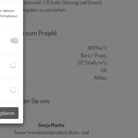
e Betriebskosten inkl. Lift (exkl. Heizung und Strom)
nd als zirka Angaben zu verstehen.
er Website
nformationen
asisdaten zum Projekt
ojektnr.
1161764/3
bjektart
Büro / Praxis
2
WB
97.3 kWh/m
a
GEE
1,16
auart
Altbau
ontaktieren Sie uns
eptieren
Sonja Macho
Senior Immobilienberaterin Büro- und