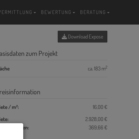
VERMITTLUNG
BEWERTUNG
BERATUNG
Download Expose
asisdaten zum Projekt
2
läche
ca. 183 m
reisinformation
ete / m²:
16,00 €
ete:
2.928,00 €
etriebskosten:
369,66 €