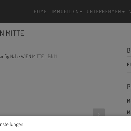
HOME
IMMOBILIEN
UNTERNEHMEN
EN MITTE
B
F
P
Mi
Mi
B
instellungen