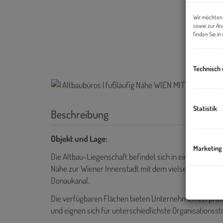
Wir möchten 
sowie zur An
finden Sie i
Technisch
Statistik
Beschreibung
Objekt und Lage:
Marketing
Die Altbau-Liegenschaft befindet sich in einem der gef
Nähe zur Wiener Innenstadt mit dem vielseitigen Ange
Donaukanal.
Die verfügbaren Flächen bieten Unternehmen ein prof
und eignen sich für unterschiedlichste Organisationss