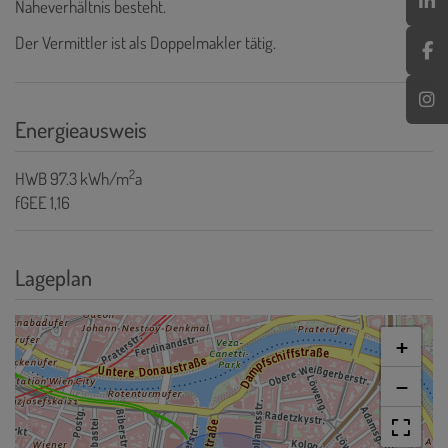
Naheverhältnis besteht.
Der Vermittler ist als Doppelmakler tätig.
Energieausweis
2
HWB
97.3 kWh/m
a
fGEE
1,16
Lageplan
+
−