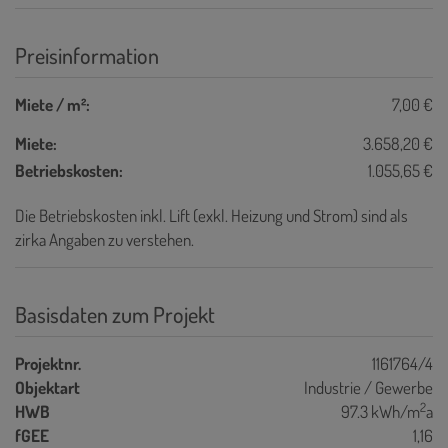
Preisinformation
Miete / m²:
7,00 €
Miete:
3.658,20 €
Betriebskosten:
1.055,65 €
Die Betriebskosten inkl. Lift (exkl. Heizung und Strom) sind als
zirka Angaben zu verstehen.
Basisdaten zum Projekt
Projektnr.
1161764/4
Objektart
Industrie / Gewerbe
2
HWB
97.3 kWh/m
a
fGEE
1,16