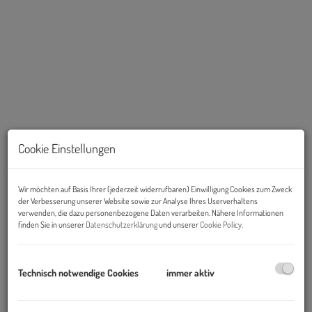
Cookie Einstellungen
Beschreibung
Wir möchten auf Basis Ihrer (jederzeit widerrufbaren) Einwilligung Cookies zum Zweck
der Verbesserung unserer Website sowie zur Analyse Ihres Userverhaltens
Objekt und Lage:
verwenden, die dazu personenbezogene Daten verarbeiten. Nähere Informationen
finden Sie in unserer
Datenschutzerklärung
und unserer
Cookie Policy
.
Die Altbau-Liegenschaft befindet sich in einem der gefragtesten
Bürostandorte des 3. Bezirks. Die Lage verbindet die Nähe zur
Wiener Innenstadt mit dem vielseitigen Angebot des Viertels rund
Technisch notwendige Cookies
immer aktiv
um Wien Mitte, den Stadtpark und den Donaukanal.