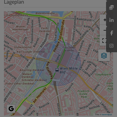
Lageplan
+
−
Tiles ©
basemap.at