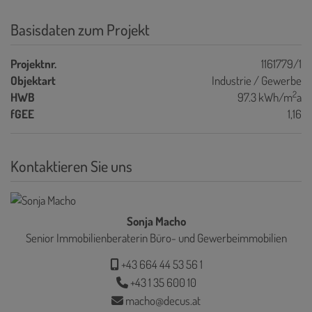
Basisdaten zum Projekt
Projektnr.
1161779/1
Objektart
Industrie / Gewerbe
2
HWB
97.3 kWh/m
a
fGEE
1,16
Kontaktieren Sie uns
Sonja Macho
Senior Immobilienberaterin Büro- und Gewerbeimmobilien
+43 664 44 53 56 1
+43 1 35 600 10
macho@decus.at