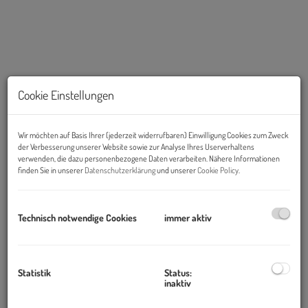
Cookie Einstellungen
Wir möchten auf Basis Ihrer (jederzeit widerrufbaren) Einwilligung Cookies zum Zweck
der Verbesserung unserer Website sowie zur Analyse Ihres Userverhaltens
verwenden, die dazu personenbezogene Daten verarbeiten. Nähere Informationen
finden Sie in unserer
Datenschutzerklärung
und unserer
Cookie Policy
.
Beschreibung
Objekt und Lage:
Technisch notwendige Cookies
immer aktiv
Die Altbau-Liegenschaft befindet sich in einem der gefragtesten
Bürostandorte des 3. Bezirks. Die Lage verbindet die Nähe zur
Wiener Innenstadt mit dem vielseitigen Angebot des Viertels rund
Statistik
Status:
inaktiv
um Wien Mitte, den Stadtpark und den Donaukanal.