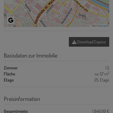
Tiles ©
basemap.at
Download Expose
Basisdaten zur Immobilie
Zimmer
1,5
2
Fläche
ca. 57 m
Etage
25. Etage
Preisinformation
Gesamtmiete:
1.848,99 €