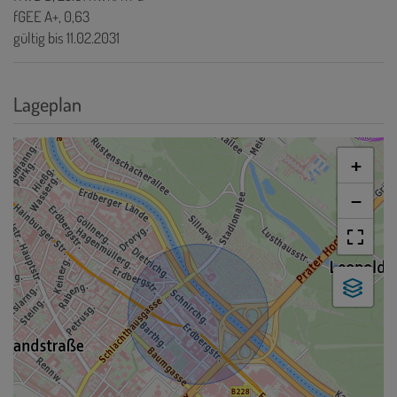
fGEE
A+, 0,63
gültig bis
11.02.2031
Lageplan
+
−