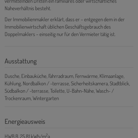
vermittelnden Dritten ein familiäres oder wirtschaftliches
Naheverhältnis besteht.
Der Immobilienmakler erklärt, dass er – entgegen dem in der
Immobilienwirtschaft üblichen Geschäftsgebrauch des
Doppelmaklers – einseitig nur für den Vermieter tätig ist.
Ausstattung
Dusche
Einbauküche
Fahrradraum
Fernwärme
Klimaanlage
Kühlung
Nordbalkon / -terrasse
Sicherheitskamera
Stadtblick
Südbalkon / -terrasse
Toilette
U-Bahn-Nähe
Wasch- /
Trockenraum
Wintergarten
Energieausweis
2
HWB
B, 25.81 kWh/m
a