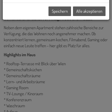
Ein Wohngefühl, das perfekt zwischen Studium, Arbeit, Freizeit
und Community passt.
Speichern
Alle akzeptieren
Gemeinschaftsflächen für Alltag, Arbeit und Freizeit
Neben dem eigenen Apartment stehen zahlreiche Bereiche zur
Verfügung, die das Wohnen noch angenehmer machen. Ob
konzentriert lernen, gemeinsam kochen, Filmabend, Gaming oder
einfach neue Leute treffen – hier gibt es Platz für alles.
Highlights im Haus
* Rooftop-Terrasse mit Blick über Wien
* Gemeinschaftsküchen
* Gemeinschaftsräume
* Lern- und Arbeitsräume
* Gaming Room
* TV-Lounge / Kinoraum
* Konferenzraum
* Waschraum
* Aufzug