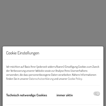
Cookie Einstellungen
Wir möchten auf Basis Ihrer (jederzeit widerrufbaren) Einwilligung Cookies zum Zweck
der Verbesserung unserer Website sowie zur Analyse Ihres Userverhaltens
Beschreibung
verwenden, die dazu personenbezogene Daten verarbeiten. Nähere Informationen
finden Sie in unserer
Datenschutzerklärung
und unserer
Cookie Policy
.
Das Projekt befindet sich im Herzen von Brunn am Gebirge, einer
charmanten Marktgemeinde im Bezirk Mödling. Diese zentrale
Technisch notwendige Cookies
immer aktiv
Lage bietet eine hervorragende Infrastruktur und zahlreiche
Annehmlichkeiten in unmittelbarer Nähe.