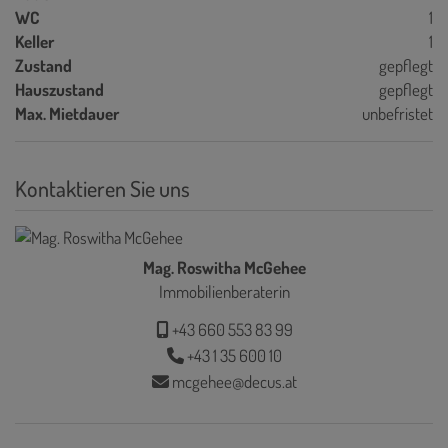
WC
1
Keller
1
Zustand
gepflegt
Hauszustand
gepflegt
Max. Mietdauer
unbefristet
Kontaktieren Sie uns
Mag. Roswitha McGehee
Immobilienberaterin
+43 660 553 83 99
+43 1 35 600 10
mcgehee@decus.at