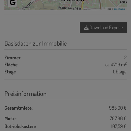
Tiles ©
basemap.at
Download Expose
Basisdaten zur Immobilie
Zimmer
2
2
Fläche
ca. 47,19 m
Etage
1. Etage
Preisinformation
Gesamtmiete:
985,00 €
Miete:
787,86 €
Betriebskosten:
107,59 €