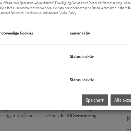
auf Basis Ihrer (jederzeit widerrufbaren) Einwilligung Cookies zum Zweck der Verbesserung unser
alyse Ihres Userverhaltens verwenden, die dazu personenbezogene Daten verarbeiten. Nähere I
n unserer
Datenschutzerklärung
und unserer
Cookie Policy
.
B
 notwendige Cookies
immer aktiv
Ob
V
O
Status: inaktiv
N
Straßenansicht Roseggerstraße
G
L
Status: inaktiv
V
Fr
B
Speichern
Alle akz
rieglach
in der Steiermark. Sie liegt in der
Roseggerstraße
und
Roseggerstraße aus als auch von der
S6 Semmering
K