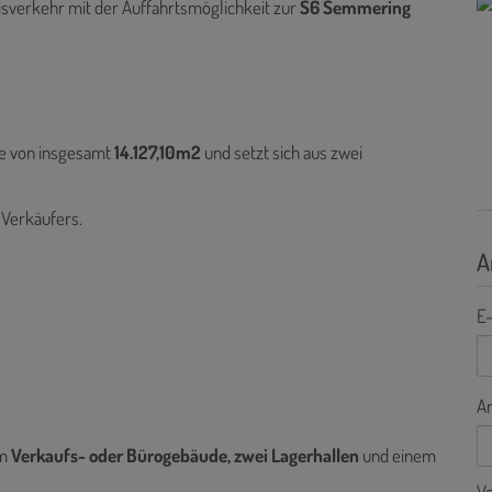
eisverkehr mit der Auffahrtsmöglichkeit zur
S6 Semmering
he von insgesamt
14.127,10m2
und setzt sich aus zwei
Verkäufers.
A
E-
A
em
Verkaufs- oder Bürogebäude, zwei Lagerhallen
und einem
V