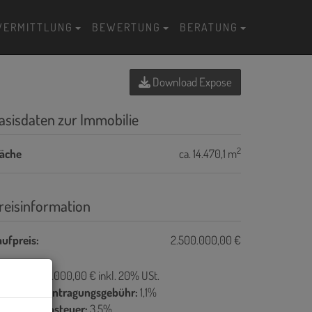
VERMITTLUNG
BEWERTUNG
BERATUNG
Download Expose
asisdaten zur Immobilie
2
läche
ca. 14.470,1 m
reisinformation
ufpreis:
2.500.000,00 €
ovision:
90.000,00 € inkl. 20% USt.
rundbucheintragungsgebühr:
1,1%
runderwerbsteuer:
3,5%