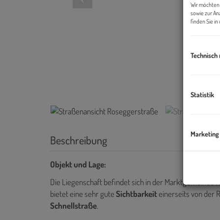
Wir möchten 
sowie zur An
finden Sie i
Technisch
Statistik
Marketing
Beschreibung
Objekt und Lage:
Die Liegenschaft befindet sich in der Marktgemeinde
K
bietet eine sehr gute
Sichtbarkeit
einerseits von der 
Schnellstraße
.