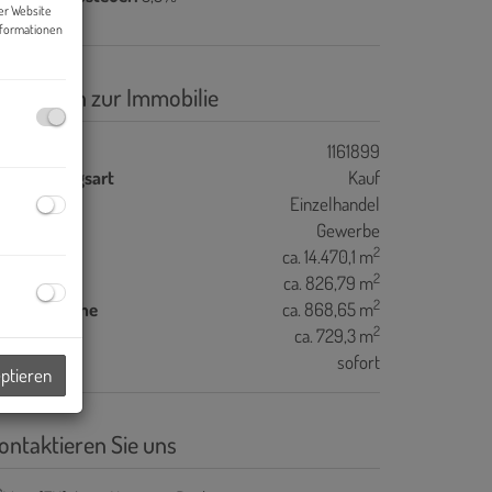
er Website
nformationen
asisdaten zur Immobilie
jektnr.
1161899
ermarktungsart
Kauf
bjektart
Einzelhandel
utzungsart
Gewerbe
2
rundfläche
ca. 14.470,1 m
2
agerfläche
ca. 826,79 m
2
erkaufsfläche
ca. 868,65 m
2
eie Fläche
ca. 729,3 m
eziehbar
sofort
eptieren
ontaktieren Sie uns