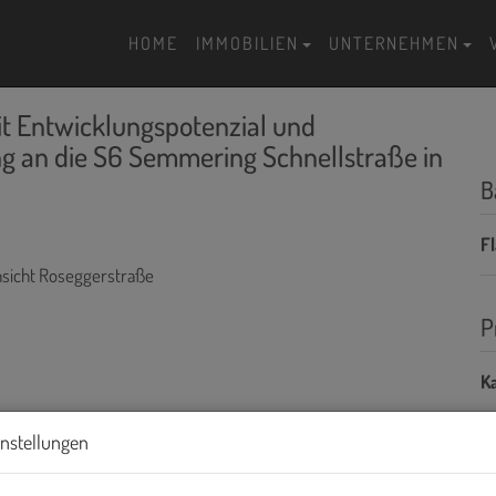
HOME
IMMOBILIEN
UNTERNEHMEN
it Entwicklungspotenzial und
 an die S6 Semmering Schnellstraße in
B
F
P
Ka
Pr
instellungen
G
G