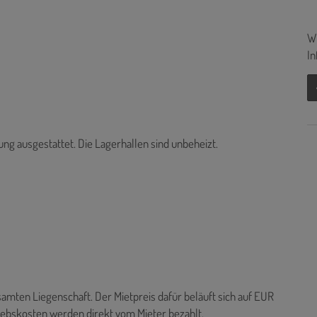
Wi
In
ng ausgestattet. Die Lagerhallen sind unbeheizt.
amten Liegenschaft. Der Mietpreis dafür beläuft sich auf EUR
iebskosten werden direkt vom Mieter bezahlt.