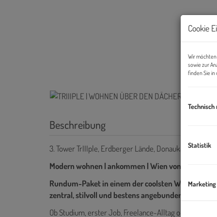
Cookie E
Wir möchten 
sowie zur An
finden Sie i
Technisch
Beschreibung
Statistik
3. Tower TrIIIple, Erdberger Lände, Donaukanal
Modern wohnen | ankommen | Wien von oben erle
Rundum-Paket in einem der coolsten Wohnprojekte
Marketing
zentral, stilvoll und bestens angebunden
Ob Studium, erster Job, Freelance-Alltag oder ein neu