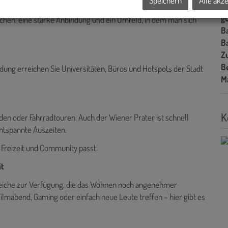
Speichern
Alle akz
f
ohnkonzept, das perfekt zu einem jungen Lifestyle passt.
gü
hen, eine starke Anbindung und ein Umfeld, in dem man sich
B
B
Z
B
ung erreichen Sie Universitäten, Büros und Hotspots der Stadt
M
K
den oder Fahrradtouren. Auch der Wiener Prater ist schnell
 entspannte Auszeiten.
 Freizeit und Community passt.
it
eiche zur Verfügung, die das Wohnen noch angenehmer
lmabend, Gaming oder einfach neue Leute treffen – hier gibt es