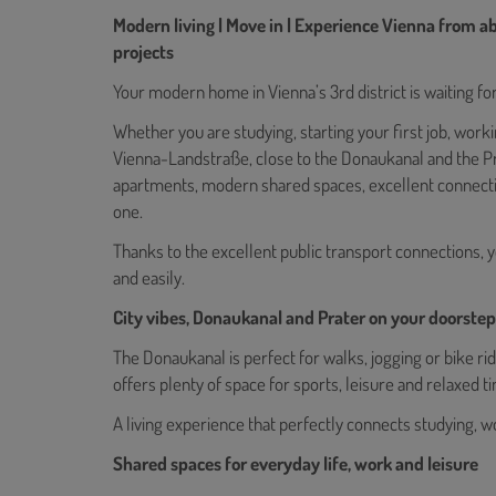
Modern living | Move in | Experience Vienna from abov
projects
Your modern home in Vienna’s 3rd district is waiting for
Whether you are studying, starting your first job, worki
Vienna-Landstraße, close to the Donaukanal and the Prat
apartments, modern shared spaces, excellent connect
one.
Thanks to the excellent public transport connections, yo
and easily.
City vibes, Donaukanal and Prater on your doorstep
The Donaukanal is perfect for walks, jogging or bike rid
offers plenty of space for sports, leisure and relaxed t
A living experience that perfectly connects studying, 
Shared spaces for everyday life, work and leisure