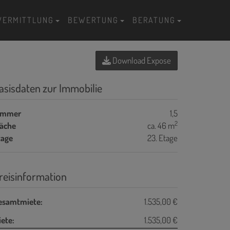
VERMITTLUNG
BEWERTUNG
BERATUNG
Download Expose
asisdaten zur Immobilie
immer
1,5
2
läche
ca. 46 m
tage
23. Etage
reisinformation
esamtmiete:
1.535,00 €
ete:
1.535,00 €