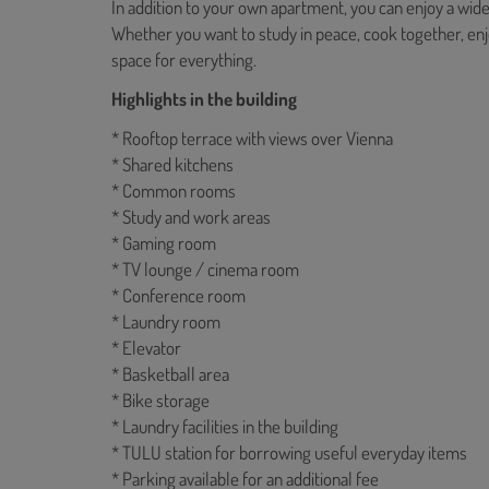
In addition to your own apartment, you can enjoy a wid
Whether you want to study in peace, cook together, en
space for everything.
Highlights in the building
* Rooftop terrace with views over Vienna
* Shared kitchens
* Common rooms
* Study and work areas
* Gaming room
* TV lounge / cinema room
* Conference room
* Laundry room
* Elevator
* Basketball area
* Bike storage
* Laundry facilities in the building
* TULU station for borrowing useful everyday items
* Parking available for an additional fee