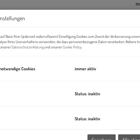
m
instellungen
Pr
Ab
auf Basis Ihrer (jederzeit widerrufbaren) Einwilligung Cookies zum Zweck der Verbesserung unser
K
alyse Ihres Userverhaltens verwenden, die dazu personenbezogene Daten verarbeiten. Nähere I
n unserer
Datenschutzerklärung
und unserer
Cookie Policy
.
B
 notwendige Cookies
immer aktiv
Ob
Z
V
Status: inaktiv
O
N
ben
N
 Wiens - Ihr modernes Zuhause im 3. Bezirk wartet –
Status: inaktiv
B
W
H
er Lebensabschnitt in Wien: Mitten in Wien-Landstraße, nahe