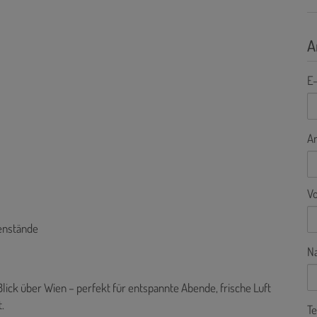
A
E-
A
V
enstände
N
Blick über Wien – perfekt für entspannte Abende, frische Luft
.
Te