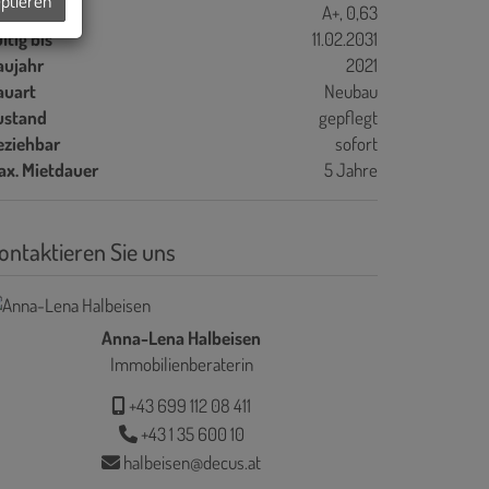
eptieren
GEE
A+, 0,63
ltig bis
11.02.2031
aujahr
2021
auart
Neubau
ustand
gepflegt
eziehbar
sofort
ax. Mietdauer
5 Jahre
ontaktieren Sie uns
Anna-Lena Halbeisen
Immobilienberaterin
+43 699 112 08 411
+43 1 35 600 10
halbeisen@decus.at