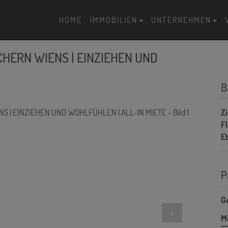
HOME
IMMOBILIEN
UNTERNEHMEN
CHERN WIENS | EINZIEHEN UND
B
Z
F
E
P
G
Mi