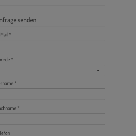
nfrage senden
Mail
nrede
orname
achname
lefon