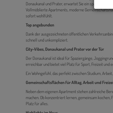
Donaukanal und Prater, erwartet Sie ein spannendes W
Vollmöblierte Apartments, moderne Gemeinschaftsfläc
sofort wohlfühlt.
Top angebunden
Dank der ausgezeichneten öffentlichen Verkehrsanbind
schnell und unkompliziert.
City-Vibes, Donaukanal und Prater vor der Tür
Der Donaukanal ist ideal für Spaziergänge, Joggingrun
erreichbar und bietet viel Platz für Sport, Freizeit und
Ein Wohngefühl, das perfekt zwischen Studium, Arbeit,
Gemeinschaftsflächen für Alltag, Arbeit und Freize
Neben dem eigenen Apartment stehen zahlreiche Ber
machen. Ob konzentriert lernen, gemeinsam kochen, Fi
Platz für alles.
Highlights im Haus