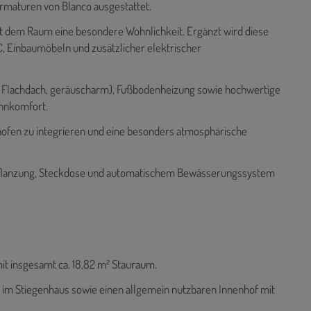
Armaturen von Blanco ausgestattet.
ht dem Raum eine besondere Wohnlichkeit. Ergänzt wird diese
 Einbaumöbeln und zusätzlicher elektrischer
am Flachdach, geräuscharm), Fußbodenheizung sowie hochwertige
ohnkomfort.
inofen zu integrieren und eine besonders atmosphärische
Bepflanzung, Steckdose und automatischem Bewässerungssystem
t insgesamt ca. 18,82 m² Stauraum.
 im Stiegenhaus sowie einen allgemein nutzbaren Innenhof mit