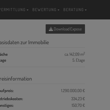
VERMITTLUNG
BEWERTUNG
BERATUNG
Download Expose
asisdaten zur Immobilie
2
läche
ca. 142,09 m
tage
5. Etage
reisinformation
ufpreis:
1.290.000,00 €
etriebskosten:
334,23 €
nstiges:
150,70 €