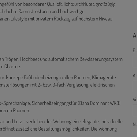
gefühl von besonderer Qualität: lichtdurchflutet, großzügig
durchdachte Raumstrukturen und hochwertige
banen Lifestyle mit privatem Rückzug auf höchstem Niveau
A
E-
zten Trögen, Hochbeet und automatischem Bewässerungssystem
rem Charme.
A
ortkonzept: Fußbodenheizung in allen Räumen, Klimageräte
nsterlösungen mit 2- bzw. 3-fach Verglasung, elektrischen
V
eo-Sprechanlage, Sicherheitseingangstür (Dana Dominant WK3),
hreren Räumen.
x und Lutz – verleihen der Wohnung eine elegante, individuelle
N
eröffnet zusätzliche Gestaltungsmöglichkeiten. Die Wohnung