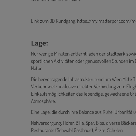
Link zum 3D Rundgang: https://my.matterport.com
Lage:
Nur wenige Minuten entfernt laden der Stadtpark sowi
sportlichen Aktivitäten oder genussvollen Stunden im 
Natur.
Die hervorragende Infrastruktur rund um Wien Mitte Th
Verkehrsnetz, inklusive direkter Verbindung zum Flugh
Einkaufsmöglichkeiten das lebendige, gewachsene Grät
Atmosphäre.
Eine Lage, die durch ihre Balance aus Ruhe, Urbanität
Nahversorgung: Hofer, Billa, Spar, Bipa, diverse Bäckere
Restaurants (Schwabl Gasthaus), Ärzte, Schulen