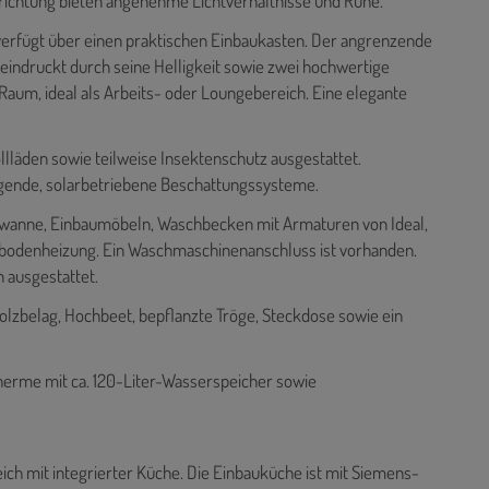
richtung bieten angenehme Lichtverhältnisse und Ruhe.
verfügt über einen praktischen Einbaukasten. Der angrenzende
eeindruckt durch seine Helligkeit sowie zwei hochwertige
 Raum, ideal als Arbeits- oder Loungebereich. Eine elegante
ollläden sowie teilweise Insektenschutz ausgestattet.
egende, solarbetriebene Beschattungssysteme.
ewanne, Einbaumöbeln, Waschbecken mit Armaturen von Ideal,
ßbodenheizung. Ein Waschmaschinenanschluss ist vorhanden.
 ausgestattet.
olzbelag, Hochbeet, bepflanzte Tröge, Steckdose sowie ein
herme mit ca. 120-Liter-Wasserspeicher sowie
ich mit integrierter Küche. Die Einbauküche ist mit Siemens-