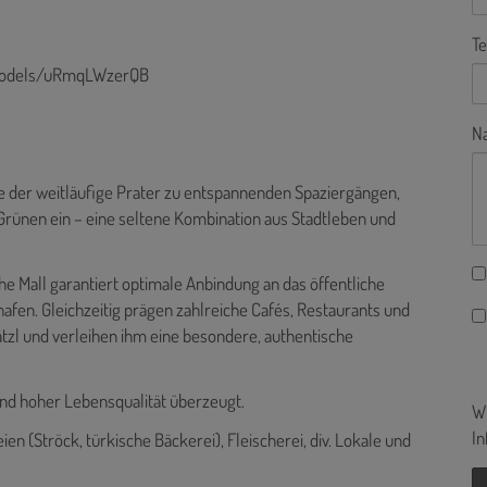
Te
/models/uRmqLWzerQB
Na
e der weitläufige Prater zu entspannenden Spaziergängen,
Grünen ein – eine seltene Kombination aus Stadtleben und
e Mall garantiert optimale Anbindung an das öffentliche
afen. Gleichzeitig prägen zahlreiche Cafés, Restaurants und
zl und verleihen ihm eine besondere, authentische
 und hoher Lebensqualität überzeugt.
Wi
In
ien (Ströck, türkische Bäckerei), Fleischerei, div. Lokale und