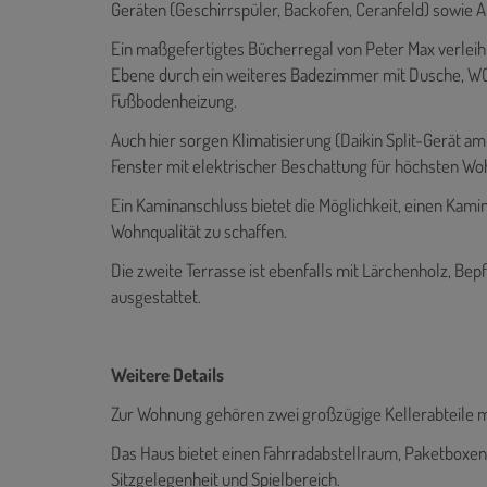
Geräten (Geschirrspüler, Backofen, Ceranfeld) sowie 
Ein maßgefertigtes Bücherregal von Peter Max verlei
Ebene durch ein weiteres Badezimmer mit Dusche, WC,
Fußbodenheizung.
Auch hier sorgen Klimatisierung (Daikin Split-Gerät 
Fenster mit elektrischer Beschattung für höchsten W
Ein Kaminanschluss bietet die Möglichkeit, einen Kam
Wohnqualität zu schaffen.
Die zweite Terrasse ist ebenfalls mit Lärchenholz, 
ausgestattet.
Weitere Details
Zur Wohnung gehören zwei großzügige Kellerabteile mi
Das Haus bietet einen Fahrradabstellraum, Paketboxen
Sitzgelegenheit und Spielbereich.