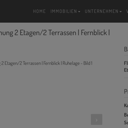
HOME
IMMOBILIEN
UNTERNEHMEN
ng 2 Etagen/2 Terrassen | Fernblick |
B
F
E
P
Ka
B
So