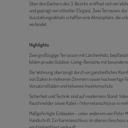
Über den Dächern des 3. Bezirks eröffnet sich ein Wohn
und geprägt von stilvoller Eleganz. Zwei Terrassen, 
Ausstattungsdetails schaffen eine Atmosphäre, die ur
verbindet.
Highlights
Zwei großzügige Terrassen mit Lärchenholz, bepflan
bilden private Outdoor-Living-Bereiche mit besonde
Die Wohnung überzeugt durch ein ganzheitliches Komf
von Daikin in mehreren Zimmern sowie hochwertige Fe
Vorsatzrollläden und teilweise Insektenschutz.
Sicherheit und Technik sind auf modernem Stand: Vid
Rauchmelder sowie Kabel-/Internetanschlüsse in me
Maßgefertigte Einbauten – unter anderem von Peter Ma
Handschrift. Ein Kaminanschluss im oberen Geschoss 
wird teilmöbliert verkauft.