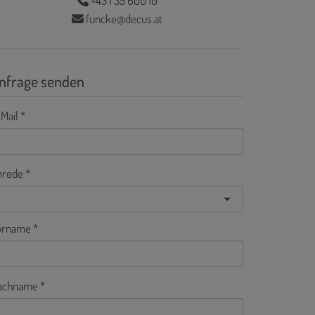
+43 1 35 600 10
funcke@decus.at
nfrage senden
Mail
nrede
orname
achname