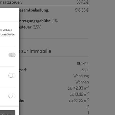
msatzsteuer:
33,42 €
onatliche Gesamtbelastung:
518,35 €
rundbucheintragungsgebühr:
1,1%
runderwerbsteuer:
3,5%
er Website
nformationen
asisdaten zur Immobilie
jektnr.
1161944
ermarktungsart
Kauf
bjektart
Wohnung
utzungsart
Wohnen
2
utzfläche
ca. 142,09 m
2
llerfläche
ca. 18,82 m
2
errassenfläche
ca. 73,25 m
errassen
2
ller
1