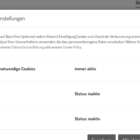
U
m
instellungen
G
G
auf Basis Ihrer (jederzeit widerrufbaren) Einwilligung Cookies zum Zweck der Verbesserung unser
alyse Ihres Userverhaltens verwenden, die dazu personenbezogene Daten verarbeiten. Nähere I
n unserer
Datenschutzerklärung
und unserer
Cookie Policy
.
B
 notwendige Cookies
immer aktiv
Ob
V
O
Status: inaktiv
N
N
Ke
Status: inaktiv
T
T
Ke