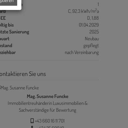
eptieren
bstellräume
1
2
WB
C, 92.3 kWh/m
a
GEE
D, 1,88
ltig bis
01.04.2029
etzte Sanierung
2025
auart
Neubau
ustand
gepflegt
eziehbar
nach Vereinbarung
ontaktieren Sie uns
Mag. Susanne Funcke
Immobilientreuhänderin Luxusimmobilien &
Sachverständige für Bewertung
+43 660 16 11 701