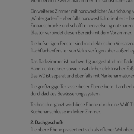
Wohnbereich. Zwei Schlafzimmer mit südöstlicher Aus
Ein weiteres Zimmer mit nordwestlicher Ausrichtung 
„Wintergarten“ – ebenfalls nordwestlich orientiert – b
Einbauschränke und schafft einen vielseitig nutzbaren
Glastür verbindet diesen Bereich mit dem Vorzimmer.
Die hofseitigen Fenster sind mit elektrischen Vorsatzr
Dachflächenfenster von Velux verfügen über außenli
Das Badezimmer ist hochwertig ausgestattet mit Bad
Handtuchtrockner sowie zusätzlicher elektrischer Fu
Das WC ist separat und ebenfalls mit Markenarmaturen
Die großzügige Terrasse dieser Ebene bietet Lärchenh
durchdachtes Bewässerungssystem.
Technisch ergänzt wird diese Ebene durch eine Wolf-T
Küchenanschlüsse im linken Zimmer.
2. Dachgeschoß:
Die obere Ebene präsentiert sich als offener Wohnbere