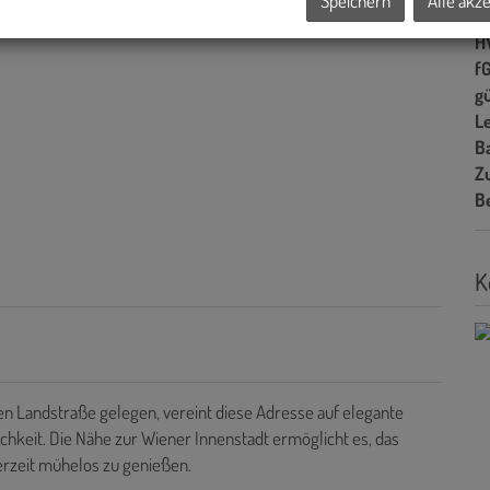
Speichern
Alle akz
A
H
f
gü
L
B
Z
B
K
en Landstraße gelegen, vereint diese Adresse auf elegante
eit. Die Nähe zur Wiener Innenstadt ermöglicht es, das
derzeit mühelos zu genießen.