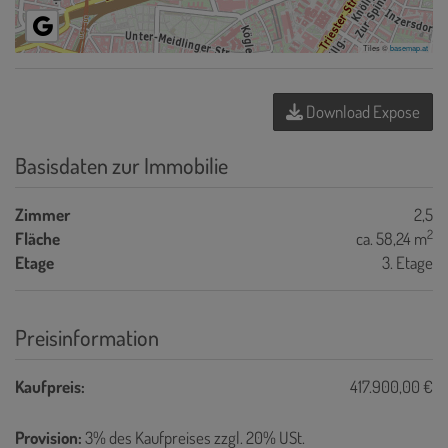
Tiles ©
basemap.at
Download Expose
Basisdaten zur Immobilie
Zimmer
2,5
2
Fläche
ca. 58,24 m
Etage
3. Etage
Preisinformation
Kaufpreis:
417.900,00 €
Provision:
3% des Kaufpreises zzgl. 20% USt.