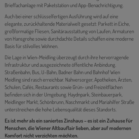
Brieffachanlage mit Paketstation und App-Benachrichtigung.
Auch bei einer schlüsselfertigen Ausführung wird auf eine
elegante, zurückhaltende Materialwelt gesetzt: Parkett in Eiche,
großformatige Fliesen, Sanitärausstattung von Laufen, Armaturen
von Hansgrohe sowie durchdachte Details schaffen eine moderne
Basis für stilvolles Wohnen.
Die Lage in Wien-Meidling überzeugt durch ihre hervorragende
Infrastruktur und ausgezeichnete öffentliche Anbindung.
Straßenbahn, Bus, U-Bahn, Badner Bahn und Bahnhof Wien
Meidling sind rasch erreichbar. Nahversorger, Apotheken, Ärzten,
Schulen, Cafés, Restaurants sowie Grün- und Freizeitflächen
befinden sich in der Umgebung. Haydnpark, Steinbauerpark,
Meidlinger Markt, Schönbrunn, Naschmarkt und Mariahilfer Straße
unterstreichen die hohe Lebensqualität dieses Standorts.
Es ist mehr als ein saniertes Zinshaus – es ist ein Zuhause für
Menschen, die Wiener Altbauflair lieben, aber auf modernen
Komfort nicht verzichten möchten.