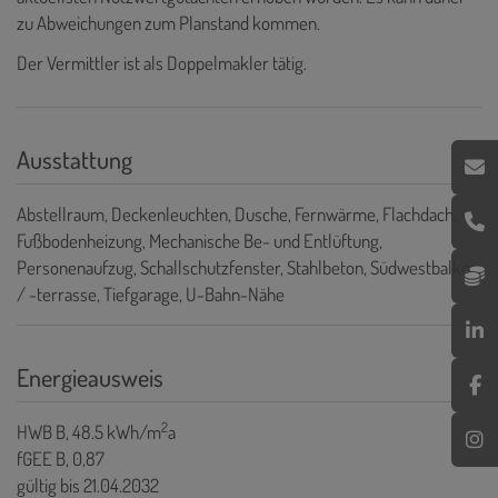
zu Abweichungen zum Planstand kommen.
Der Vermittler ist als Doppelmakler tätig.
Ausstattung
Abstellraum
Deckenleuchten
Dusche
Fernwärme
Flachdach
Fußbodenheizung
Mechanische Be- und Entlüftung
Personenaufzug
Schallschutzfenster
Stahlbeton
Südwestbalkon
/ -terrasse
Tiefgarage
U-Bahn-Nähe
Energieausweis
2
HWB
B, 48.5 kWh/m
a
fGEE
B, 0,87
gültig bis
21.04.2032