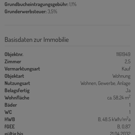
Grundbucheintragungsgebühr:
1,1%
Grunderwerbsteuer:
3,5%
Basisdaten zur Immobilie
Objektnr.
1161949
Zimmer
2,5
Vermarktungsart
Kauf
Objektart
Wohnung
Nutzungsart
Wohnen
Gewerbe
Anlage
Belagsfertig
Ja
2
Wohnfläche
ca. 58,24 m
Bäder
1
WC
1
2
HWB
B, 48.5 kWh/m
a
fGEE
B, 0,87
gültig bis
21.04.2032