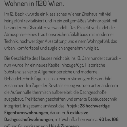
Wohnen in 1120 Wien.
Im 12. Bezirk wurde ein klassisches Wiener Zinshaus mit viel
Feingefühl revitalisiert und in ein zeitgemäßes Wohnprojekt mit
besonderem Charakter verwandelt. Das Projekt verbindet die
Atmosphäre eines traditionsreichen Stilaltbaus mit moderner
Technik, hochwertiger Ausstattung und einem Wohngefühl, das
urban, komfortabel und zugleich angenehm ruhig ist.
Die Geschichte des Hauses reicht bis ins 19. Jahrhundert zurück –
nun wurde ihr ein neues Kapitel hinzugefügt. Historische
Substanz, sanierte Allgemeinbereiche und moderne
Gebäudetechnik fügen sich zu einem stimmigen Gesamtbild
zusammen. Im Zuge der Revitalisierung wurden unter anderem
die Außenhülle thermisch aufbereitet, die Dachgeschoße
ausgebaut, Freiflächen geschaffen und smarte Gebäudetechnik
integriert. Insgesamt umfasst das Projekt
28 hochwertige
Eigentumswohnungen
, darunter
5 exklusive
Dachgeschoßwohnungen
, mit Wohnflächen von ca.
40 bis 108
m²
und Grundrissen von
1 bis 4 Zimmern
.