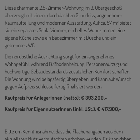
Diese charmante 2,5-Zimmer-Wohnung im 3. Obergeschoß
überzeugt mit einem durchdachten Grundriss, angenehmer
Raumaufteilung und moderner Ausstattung. Auf ca. 57 m² bietet
sie ein separates Schlafzimmer, ein helles Wohnzimmer, eine
eigene Küche sowie ein Badezimmer mit Dusche und ein
getrenntes WC.
Die nordöstliche Ausrichtung sorgt für ein angenehmes
Wohngefühl, während Fußbodenheizung, Personenaufzug und
hochwertige Gebäudestandards zusätzlichen Komfort schaffen.
Die Wohnung wird belagsfertig übergeben und kann auf Wunsch
gegen Aufpreis schlüsselfertig finalisiert werden.
Kaufpreis für AnlegerInnen (netto): € 393.200,-
Kaufpreis für EigennutzerInnen (inkl. USt.): € 417.900,-
Bitte um Kenntnisnahme, dass die Flächenangaben aus dem
aktuellsten Nutzwertgutachten erhoben wurden. Es kann daher