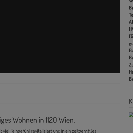
W
B
T
A
H
f
gü
B
B
Z
H
B
K
iges Wohnen in 1120 Wien.
 viel Feingefühl revitalisiert und in ein zeitgemäßes