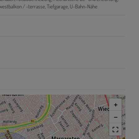
estbalkon / -terrasse
Tiefgarage
U-Bahn-Nähe
+
−