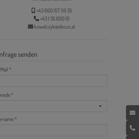
+43 660 157 59 35
+43 1 35 600 10
kowalczyk@decus.at
nfrage senden
Mail
nrede
orname