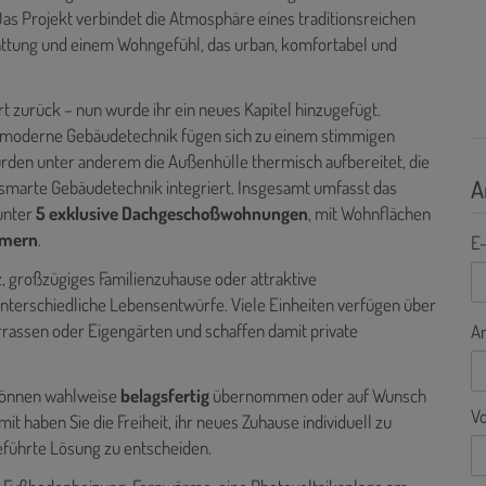
s Projekt verbindet die Atmosphäre eines traditionsreichen
tattung und einem Wohngefühl, das urban, komfortabel und
rt zurück – nun wurde ihr ein neues Kapitel hinzugefügt.
d moderne Gebäudetechnik fügen sich zu einem stimmigen
rden unter anderem die Außenhülle thermisch aufbereitet, die
A
smarte Gebäudetechnik integriert. Insgesamt umfasst das
runter
5 exklusive Dachgeschoßwohnungen
, mit Wohnflächen
mmern
.
E-
 großzügiges Familienzuhause oder attraktive
terschiedliche Lebensentwürfe. Viele Einheiten verfügen über
rrassen oder Eigengärten und schaffen damit private
A
n können wahlweise
belagsfertig
übernommen oder auf Wunsch
V
mit haben Sie die Freiheit, ihr neues Zuhause individuell zu
geführte Lösung zu entscheiden.