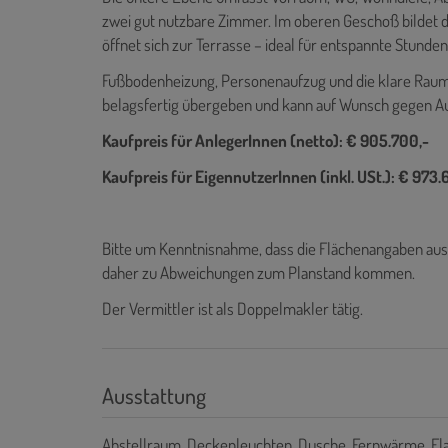
zwei gut nutzbare Zimmer. Im oberen Geschoß bildet
öffnet sich zur Terrasse – ideal für entspannte Stund
Fußbodenheizung, Personenaufzug und die klare Raum
belagsfertig übergeben und kann auf Wunsch gegen Aufp
Kaufpreis für AnlegerInnen (netto): € 905.700,-
Kaufpreis für EigennutzerInnen (inkl. USt.): € 973.
Bitte um Kenntnisnahme, dass die Flächenangaben au
daher zu Abweichungen zum Planstand kommen.
Der Vermittler ist als Doppelmakler tätig.
Ausstattung
Abstellraum
Deckenleuchten
Dusche
Fernwärme
Fl