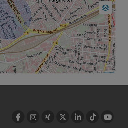
Tiles ©
basemap.at