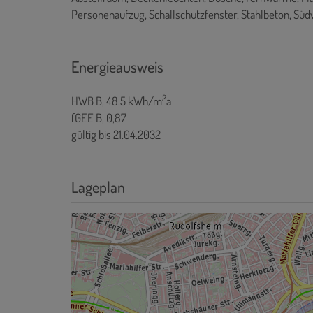
Personenaufzug
Schallschutzfenster
Stahlbeton
Südw
Energieausweis
2
HWB
B, 48.5 kWh/m
a
fGEE
B, 0,87
gültig bis
21.04.2032
Lageplan