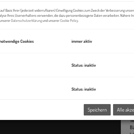
G
auf Basis Ihrer (jederzeit widerrufbaren) Einwilligung Cookies zum Zweck der Verbesserung unser
G
alyse Ihres Userverhaltens verwenden, die dazu personenbezogene Daten verarbeiten. Nähere I
n unserer
Datenschutzerklärung
und unserer
Cookie Policy
.
B
 notwendige Cookies
immer aktiv
Ob
Z
Status: inaktiv
V
O
N
Status: inaktiv
Be
W
Fr
Speichern
Alle akz
B
T
B