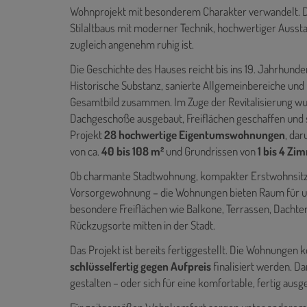
Wohnprojekt mit besonderem Charakter verwandelt. Da
Stilaltbaus mit moderner Technik, hochwertiger Auss
zugleich angenehm ruhig ist.
Die Geschichte des Hauses reicht bis ins 19. Jahrhunde
Historische Substanz, sanierte Allgemeinbereiche un
Gesamtbild zusammen. Im Zuge der Revitalisierung wu
Dachgeschoße ausgebaut, Freiflächen geschaffen und 
Projekt
28 hochwertige Eigentumswohnungen
, da
von ca.
40 bis 108 m²
und Grundrissen von
1 bis 4 Zi
Ob charmante Stadtwohnung, kompakter Erstwohnsitz,
Vorsorgewohnung – die Wohnungen bieten Raum für un
besondere Freiflächen wie Balkone, Terrassen, Dachte
Rückzugsorte mitten in der Stadt.
Das Projekt ist bereits fertiggestellt. Die Wohnunge
schlüsselfertig gegen Aufpreis
finalisiert werden. Da
gestalten – oder sich für eine komfortable, fertig aus