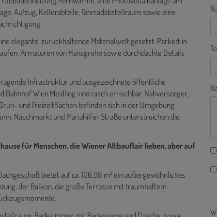
Fußbodenheizung, Fernwärme, eine Photovoltaikanlage am
N
ge, Aufzug, Kellerabteile, Fahrradabstellraum sowie eine
achrichtigung.
ine elegante, zurückhaltende Materialwelt gesetzt: Parkett in
Te
 Laufen, Armaturen von Hansgrohe sowie durchdachte Details
rragende Infrastruktur und ausgezeichnete öffentliche
Na
 Bahnhof Wien Meidling sind rasch erreichbar. Nahversorger,
Grün- und Freizeitflächen befinden sich in der Umgebung.
unn, Naschmarkt und Mariahilfer Straße unterstreichen die
Zuhause für Menschen, die Wiener Altbauflair lieben, aber auf
Dachgeschoß bietet auf ca. 106,98 m² ein außergewöhnliches
tung, der Balkon, die große Terrasse mit traumhaftem
te Rückzugsmomente.
Wi
Abstellraum, Badezimmer mit Badewanne und Dusche, sowie