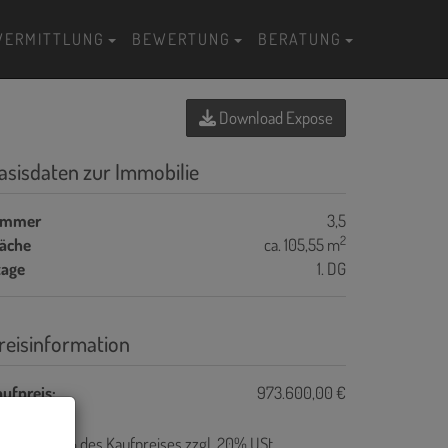
VERMITTLUNG
BEWERTUNG
BERATUNG
Download Expose
asisdaten zur Immobilie
immer
3,5
2
läche
ca. 105,55 m
tage
1. DG
reisinformation
ufpreis:
973.600,00 €
ovision:
3% des Kaufpreises zzgl. 20% USt.