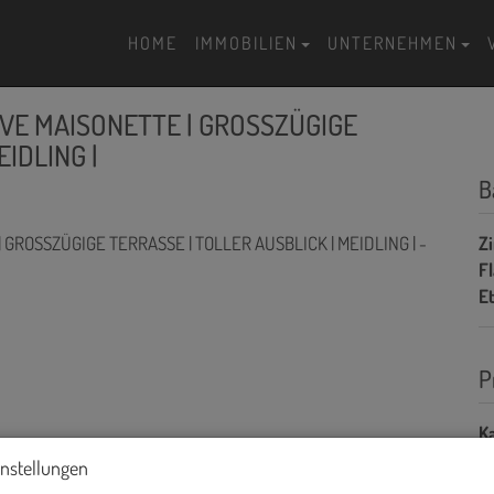
HOME
IMMOBILIEN
UNTERNEHMEN
IVE MAISONETTE | GROSSZÜGIGE
IDLING |
B
Z
F
E
P
Ka
instellungen
Pr