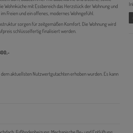
In
 die Wohnküche mit Essbereich das Herzstück der Wohnung und
en im Freien und ein offenes, modernes Wohngefühl.
struktur sorgen für zeitgemäßen Komfort. Die Wohnung wird
reis schlüsselfertig finalisiert werden.
600,-
s dem aktuellsten Nutzwertgutachten erhoben wurden. Es kann
achdach
Fußbodenheizung
Mechanische Be- und Entlüftung