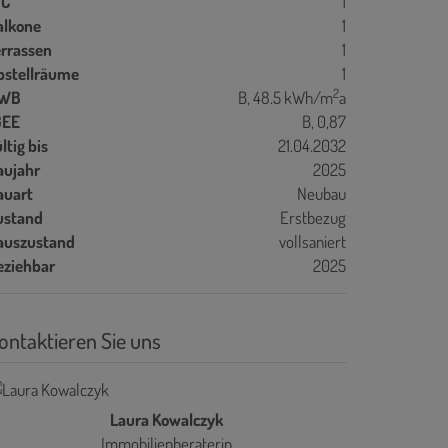
C
1
alkone
1
errassen
1
bstellräume
1
2
WB
B, 48.5 kWh/m
a
GEE
B, 0,87
ltig bis
21.04.2032
aujahr
2025
auart
Neubau
ustand
Erstbezug
auszustand
vollsaniert
eziehbar
2025
ontaktieren Sie uns
Laura Kowalczyk
Immobilienberaterin