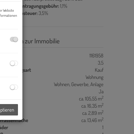
rundbucheintragungsgebühr:
1,1%
er Website
runderwerbsteuer:
3,5%
nformationen
asisdaten zur Immobilie
jektnr.
1161958
immer
3,5
ermarktungsart
Kauf
bjektart
Wohnung
utzungsart
Wohnen
Gewerbe
Anlage
lagsfertig
Ja
2
ohnfläche
ca. 105,55 m
2
eie Fläche
ca. 16,35 m
eptieren
2
alkonfläche
ca. 2,89 m
2
errassenfläche
ca. 13,46 m
äder
1