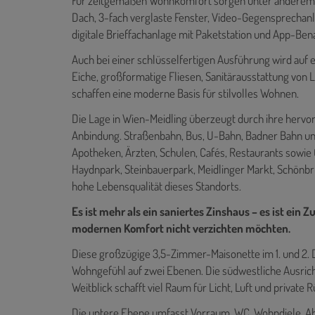
Für zeitgemäßen Wohnkomfort sorgen unter anderem 
Dach, 3-fach verglaste Fenster, Video-Gegensprechanla
digitale Brieffachanlage mit Paketstation und App-Ben
Auch bei einer schlüsselfertigen Ausführung wird auf e
Eiche, großformatige Fliesen, Sanitärausstattung von
schaffen eine moderne Basis für stilvolles Wohnen.
Die Lage in Wien-Meidling überzeugt durch ihre hervo
Anbindung. Straßenbahn, Bus, U-Bahn, Badner Bahn und
Apotheken, Ärzten, Schulen, Cafés, Restaurants sowie 
Haydnpark, Steinbauerpark, Meidlinger Markt, Schönbr
hohe Lebensqualität dieses Standorts.
Es ist mehr als ein saniertes Zinshaus – es ist ein 
modernen Komfort nicht verzichten möchten.
Diese großzügige 3,5-Zimmer-Maisonette im 1. und 2. 
Wohngefühl auf zwei Ebenen. Die südwestliche Ausrich
Weitblick schafft viel Raum für Licht, Luft und priva
Die untere Ebene umfasst Vorraum, WC, Wohndiele, 