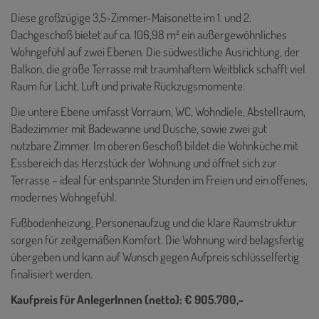
Diese großzügige 3,5-Zimmer-Maisonette im 1. und 2.
Dachgeschoß bietet auf ca. 106,98 m² ein außergewöhnliches
Wohngefühl auf zwei Ebenen. Die südwestliche Ausrichtung, der
Balkon, die große Terrasse mit traumhaftem Weitblick schafft viel
Raum für Licht, Luft und private Rückzugsmomente.
Die untere Ebene umfasst Vorraum, WC, Wohndiele, Abstellraum,
Badezimmer mit Badewanne und Dusche, sowie zwei gut
nutzbare Zimmer. Im oberen Geschoß bildet die Wohnküche mit
Essbereich das Herzstück der Wohnung und öffnet sich zur
Terrasse – ideal für entspannte Stunden im Freien und ein offenes,
modernes Wohngefühl.
Fußbodenheizung, Personenaufzug und die klare Raumstruktur
sorgen für zeitgemäßen Komfort. Die Wohnung wird belagsfertig
übergeben und kann auf Wunsch gegen Aufpreis schlüsselfertig
finalisiert werden.
Kaufpreis für AnlegerInnen (netto): € 905.700,-