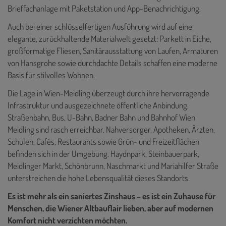
Brieffachanlage mit Paketstation und App-Benachrichtigung.
Auch bei einer schlüsselfertigen Ausführung wird auf eine
elegante, zurückhaltende Materialwelt gesetzt: Parkett in Eiche,
großformatige Fliesen, Sanitärausstattung von Laufen, Armaturen
von Hansgrohe sowie durchdachte Details schaffen eine moderne
Basis für stilvolles Wohnen.
Die Lage in Wien-Meidling überzeugt durch ihre hervorragende
Infrastruktur und ausgezeichnete öffentliche Anbindung.
Straßenbahn, Bus, U-Bahn, Badner Bahn und Bahnhof Wien
Meidling sind rasch erreichbar. Nahversorger, Apotheken, Ärzten,
Schulen, Cafés, Restaurants sowie Grün- und Freizeitflächen
befinden sich in der Umgebung. Haydnpark, Steinbauerpark,
Meidlinger Markt, Schönbrunn, Naschmarkt und Mariahilfer Straße
unterstreichen die hohe Lebensqualität dieses Standorts.
Es ist mehr als ein saniertes Zinshaus – es ist ein Zuhause für
Menschen, die Wiener Altbauflair lieben, aber auf modernen
Komfort nicht verzichten möchten.