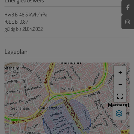
2
HWB
B, 48.5 kWh/m
a
fGEE
B, 0,87
gültig bis
21.04.2032
Lageplan
+
−