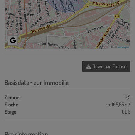
Tiles ©
basemap.at
Download Expose
Basisdaten zur Immobilie
Zimmer
3,5
2
Fläche
ca. 105,55 m
Etage
1. DG
Preisinformation