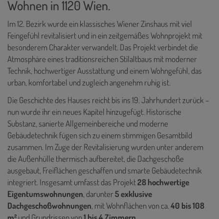
Wohnen in 1120 Wien.
Im 12. Bezirk wurde ein klassisches Wiener Zinshaus mit viel
Feingefühl revitalisiert und in ein zeitgemäßes Wohnprojekt mit
besonderem Charakter verwandelt. Das Projekt verbindet die
Atmosphäre eines traditionsreichen Stilaltbaus mit moderner
Technik, hochwertiger Ausstattung und einem Wohngefühl, das
urban, komfortabel und zugleich angenehm ruhig ist.
Die Geschichte des Hauses reicht bis ins 19. Jahrhundert zurück –
nun wurde ihr ein neues Kapitel hinzugefügt. Historische
Substanz, sanierte Allgemeinbereiche und moderne
Gebäudetechnik fügen sich zu einem stimmigen Gesamtbild
zusammen. Im Zuge der Revitalisierung wurden unter anderem
die Außenhülle thermisch aufbereitet, die Dachgeschoße
ausgebaut, Freiflächen geschaffen und smarte Gebäudetechnik
integriert. Insgesamt umfasst das Projekt
28 hochwertige
Eigentumswohnungen
, darunter
5 exklusive
Dachgeschoßwohnungen
, mit Wohnflächen von ca.
40 bis 108
m²
und Grundrissen von
1 bis 4 Zimmern
.