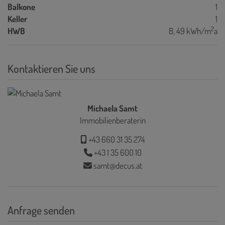
Balkone
1
Keller
1
2
HWB
B, 49 kWh/m
a
Kontaktieren Sie uns
Michaela Samt
Immobilienberaterin
+43 660 31 35 274
+43 1 35 600 10
samt@decus.at
Anfrage senden