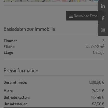
Tiles ©
basemap.at
Download Expose
Basisdaten zur Immobilie
Zimmer
3
2
Fläche
ca. 75,72 m
Etage
1. Etage
Preisinformation
Gesamtmiete:
1.018,60 €
Miete:
743,51 €
Betriebskosten:
182,49 €
Umsatzsteuer:
92,60 €