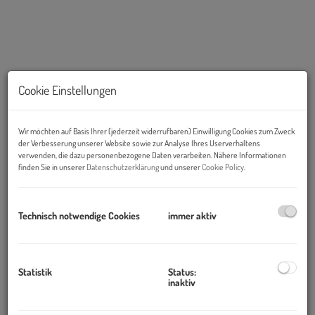
Cookie Einstellungen
Wir möchten auf Basis Ihrer (jederzeit widerrufbaren) Einwilligung Cookies zum Zweck
der Verbesserung unserer Website sowie zur Analyse Ihres Userverhaltens
verwenden, die dazu personenbezogene Daten verarbeiten. Nähere Informationen
finden Sie in unserer
Datenschutzerklärung
und unserer
Cookie Policy
.
Beschreibung
Technisch notwendige Cookies
immer aktiv
In einem Neubau in der Waagner-Biro-Straße gelangen mehrere
Wohneinheiten
mit 34 - 71 m² zur Vermietung!
Statistik
Status:
Die Wohnungen sind
provisionsfrei
für die Mieterin/den Mieter.
inaktiv