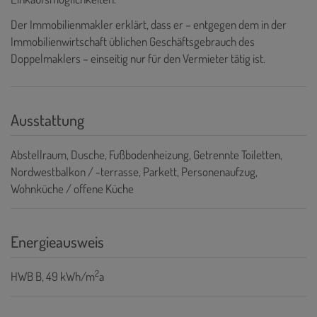
Der Immobilienmakler erklärt, dass er – entgegen dem in der
Immobilienwirtschaft üblichen Geschäftsgebrauch des
Doppelmaklers – einseitig nur für den Vermieter tätig ist.
Ausstattung
Abstellraum
Dusche
Fußbodenheizung
Getrennte Toiletten
Nordwestbalkon / -terrasse
Parkett
Personenaufzug
Wohnküche / offene Küche
Energieausweis
2
HWB
B, 49 kWh/m
a