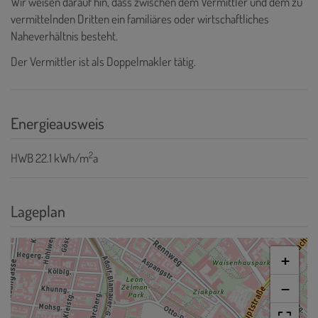
Wir weisen darauf hin, dass zwischen dem Vermittler und dem zu
vermittelnden Dritten ein familiäres oder wirtschaftliches
Naheverhältnis besteht.
Der Vermittler ist als Doppelmakler tätig.
Energieausweis
2
HWB
22.1 kWh/m
a
Lageplan
+
−