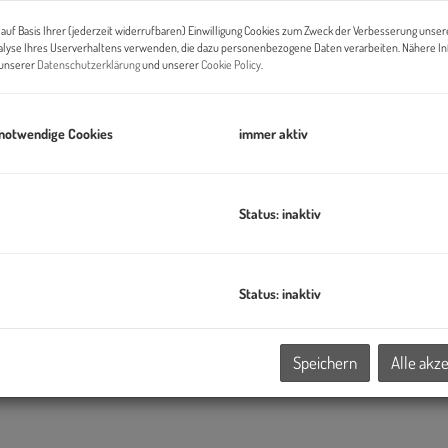
Pr
auf Basis Ihrer (jederzeit widerrufbaren) Einwilligung Cookies zum Zweck der Verbesserung unser
Di
alyse Ihres Userverhaltens verwenden, die dazu personenbezogene Daten verarbeiten. Nähere I
n unserer
Datenschutzerklärung
und unserer
Cookie Policy
.
ve
 notwendige Cookies
immer aktiv
B
Pr
Status: inaktiv
O
H
d Logistikcenter B17-2
befinden sich in einem der
Status: inaktiv
 von Wien- dem
IZ-NÖ Süd (Industriezentrum
K
e Autobahn A2 (Ausfahrt Wiener Neudorf).
Speichern
Alle akz
durch die Badner Bahn, über die nur 100m entfernte Haltestelle