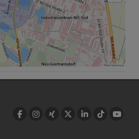
Tiles ©
basemap.at