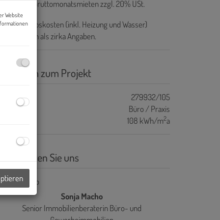
ovision:
3 Bruttomonatsmieten zzgl. 20% USt.
er Website
e ab-Betriebskosten (inkl. Heizung und Wasser)
nformationen
rstehen sich als zirka Angaben.
asisdaten zum Projekt
ojektnr.
279932/105
bjektart
Büro / Praxis
2
WB
108 kWh/m
a
ontaktieren Sie uns
eptieren
Sonja Macho
Senior Immobilienberaterin Büro- und
Gewerbeimmobilien