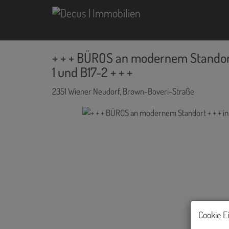
+ + + BÜROS an modernem Standort
1 und B17-2 + + +
2351 Wiener Neudorf
, Brown-Boveri-Straße
Cookie E