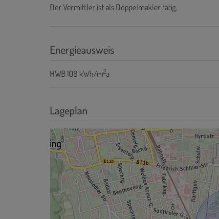
Der Vermittler ist als Doppelmakler tätig.
Energieausweis
2
HWB
108 kWh/m
a
Lageplan