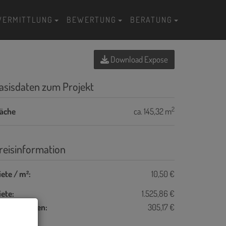
VERMITTLUNG
BEWERTUNG
BERATUNG
Download Expose
asisdaten zum Projekt
2
läche
ca. 145,32 m
reisinformation
ete / m²:
10,50 €
ete:
1.525,86 €
etriebskosten:
305,17 €