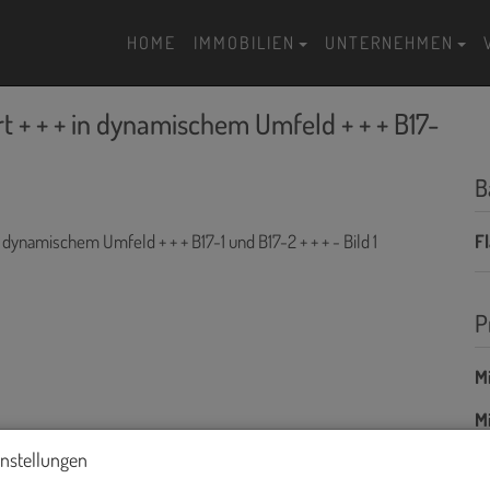
HOME
IMMOBILIEN
UNTERNEHMEN
 + + + in dynamischem Umfeld + + + B17-
B
F
P
Mi
Mi
B
instellungen