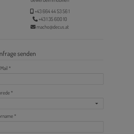
+43 664 44 53 56 1
+43 1 35 600 10
macho@decus.at
nfrage senden
Mail
nrede
orname