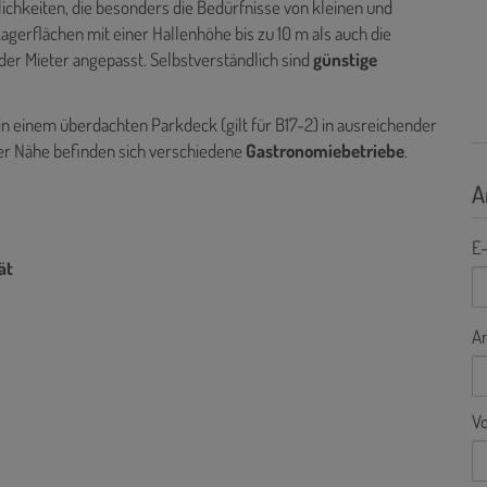
ichkeiten, die besonders die Bedürfnisse von kleinen und
gerflächen mit einer Hallenhöhe bis zu 10 m als auch die
er Mieter angepasst. Selbstverständlich sind
günstige
 in einem überdachten Parkdeck (gilt für B17-2) in ausreichender
rer Nähe befinden sich verschiedene
Gastronomiebetriebe
.
A
E-
ät
A
V