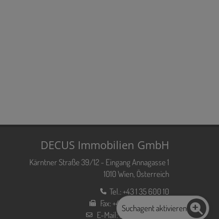
DECUS Immobilien GmbH
Kärntner Straße 39/12 - Eingang Annagasse 1
1010 Wien, Österreich
Tel.:
+43 1 35 600 10
Fax:
+43 1 35 600 10 80
Suchagent aktivieren
E-Mail:
office@decus.at